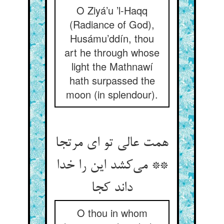
O Ziyá’u ’l-Haqq
(Radiance of God),
Husámu’ddín, thou
art he through whose
light the Mathnawí
hath surpassed the
moon (in splendour).
همت عالی تو ای مرتجا
** می‌کشد این را خدا
داند کجا
O thou in whom