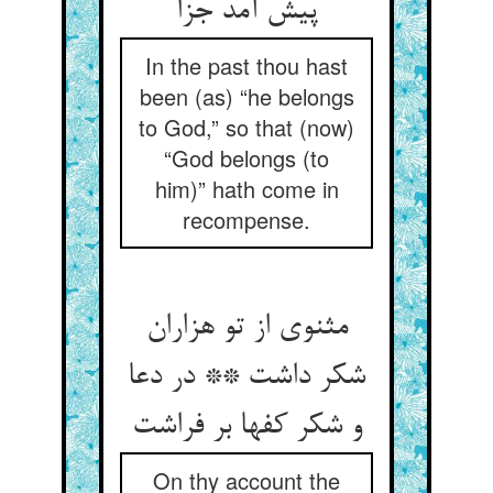
پیش آمد جزا
In the past thou hast
been (as) “he belongs
to God,” so that (now)
“God belongs (to
him)” hath come in
recompense.
مثنوی از تو هزاران
شکر داشت ** در دعا
و شکر کفها بر فراشت
On thy account the