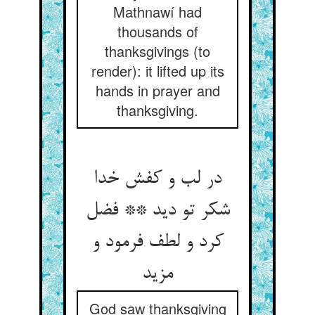
Mathnawí had
thousands of
thanksgivings (to
render): it lifted up its
hands in prayer and
thanksgiving.
در لب و کفش خدا
شکر تو دید ** فضل
کرد و لطف فرمود و
مزید
God saw thanksgiving