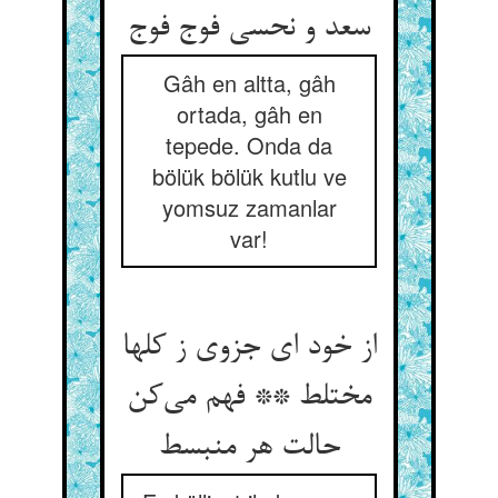
Gâh en altta, gâh
ortada, gâh en
tepede. Onda da
bölük bölük kutlu ve
yomsuz zamanlar
var!
از خود ای جزوی ز کلها
مختلط ** فهم می‌‌کن
حالت هر منبسط