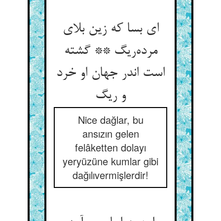
ای بسا که زین بلای
مرده‌‌ریگ ** گشته
است اندر جهان او خرد
Nice dağlar, bu
ansızın gelen
felâketten dolayı
yeryüzüne kumlar gibi
dağılıvermişlerdir!