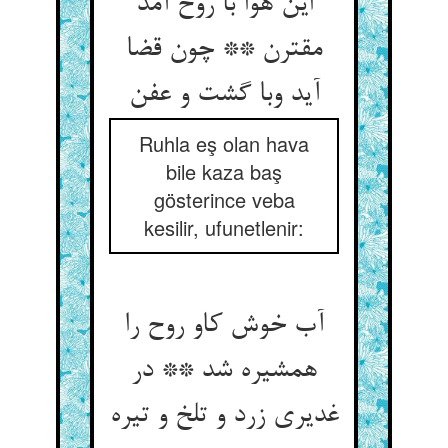
این هوا با روح آمد
مقترن ** چون قضا
Ruhla eş olan hava
bile kaza baş
gösterince veba
kesilir, ufunetlenir:
آب خوش کاو روح را
همشیره شد ** در
غدیری زرد و تلخ و تیره