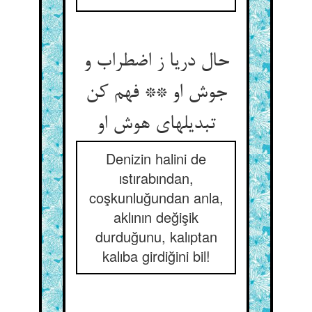
حال دریا ز اضطراب و
جوش او ** فهم کن
تبدیلهای هوش او
Denizin halini de
ıstırabından,
coşkunluğundan anla,
aklının değişik
durduğunu, kalıptan
kalıba girdiğini bil!