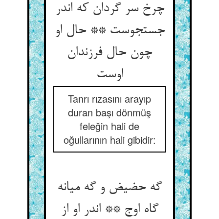
چرخ سر گردان که اندر
جستجوست ** حال او
چون حال فرزندان
Tanrı rızasını arayıp
duran başı dönmüş
feleğin hali de
oğullarının hali gibidir:
گه حضیض و گه میانه
گاه اوج ** اندر او از