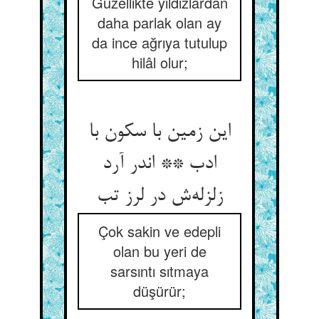
Güzellikte yıldızlardan
daha parlak olan ay
da ince ağrıya tutulup
hilâl olur;
این زمین با سکون با
ادب ** اندر آرد
Çok sakin ve edepli
olan bu yeri de
sarsıntı sıtmaya
düşürür;