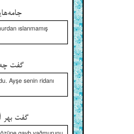
ğmurdan ıslanmamış
گفت چه ب
u. Ayşe senin ridanı
z gözüne gayb yağmurunu