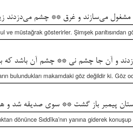
ul ve müstağrak gösterirler. Şimşek parıltısından gö
ın bulundukları makamdaki göz değildir ki. Göz odu
ktan dönünce Sıddîka’nın yanına giderek konuşup