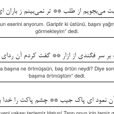
n eserini arıyorum. Gariptir ki üstünü, başını ya
görmekteyim” dedi.
ر سر فگندی از ازار ** گفت کردم آن ردای 
 başına ne örtmüşsün, baş örtün neydi? Diye sord
başıma örtmüştüm” dedi.
 yeni yakası tertemiz Hatun! Tanrı onun için temi