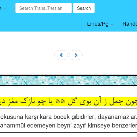
le
Search
Lines/Pg
Rand
kokusuna karşı kara böcek gibidirler; dayanamazlar
tahammül edemeyen beyni zayıf kimseye benzerler