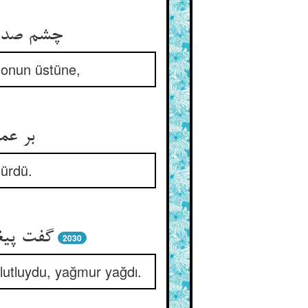
چشم صدیق
i onun üstüne,
بر عما
sürdü.
2030
lutluydu, yağmur yağdı.