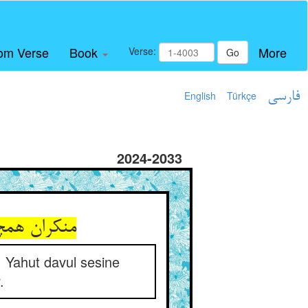
om Verse
Book
More
Verse:
Go
English
Türkçe
فارسی
2024-2033
. Yahut davul sesine
.