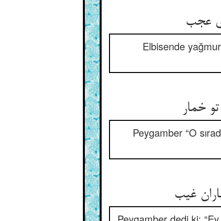
Elbisende yağmuru
تو خمار
Peygamber “O sırada
Peygamber dedi ki: “Ey