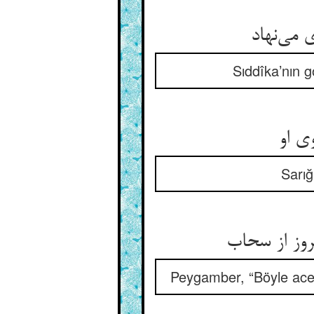
ی‌‌نهاد
Sıddîka’nın g
وی او
Sarığ
Peygamber, “Böyle acel