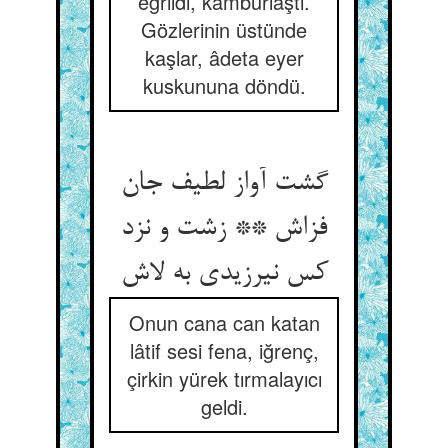
eğrildi, kamburlaştı.
Gözlerinin üstünde
kaşlar, âdeta eyer
kuskununa döndü.
گشت آواز لطیف جان
فزاش ** زشت و نزد
Onun cana can katan
lâtif sesi fena, iğrenç,
çirkin yürek tırmalayıcı
geldi.