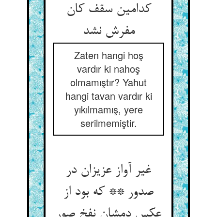
کدامین سقف کان
مفرش نشد
Zaten hangi hoş
vardır ki nahoş
olmamıştır? Yahut
hangi tavan vardır ki
yıkılmamış, yere
serilmemiştir.
غیر آواز عزیزان در
صدور ** که بود از
عکس دمشان نفخ صور