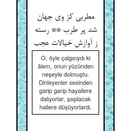
مطربی کز وی جهان
شد پر طرب ** رسته
O, öyle çalgıcıydı ki
âlem, onun yüzünden
neşeyle dolmuştu.
Dinleyenler sesinden
garip garip hayallere
dalıyorlar, şaşılacak
hallere düşüyorlardı.