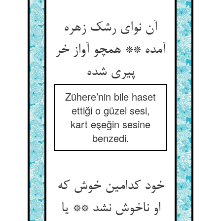
آن نوای رشک زهره
آمده ** همچو آواز خر
Zühere’nin bile haset
ettiği o güzel sesi,
kart eşeğin sesine
benzedi.
خود کدامین خوش که
او ناخوش نشد ** یا