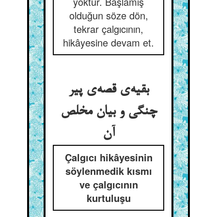
yoktur. Başlamış
olduğun söze dön,
tekrar çalgıcının,
hikâyesine devam et.
بقیه‌‌ی قصه‌‌ی پیر
چنگی و بیان مخلص
Çalgıcı hikâyesinin
söylenmedik kısmı
ve çalgıcının
kurtuluşu