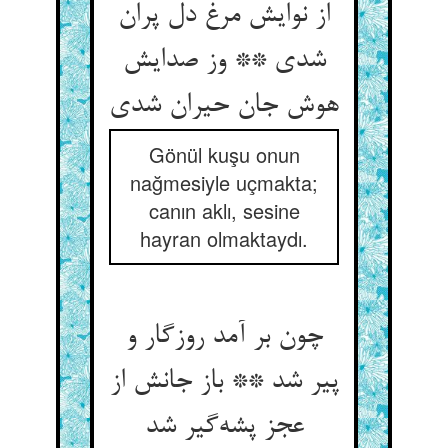
از نوایش مرغ دل پران
شدی ** وز صدایش
Gönül kuşu onun
nağmesiyle uçmakta;
canın aklı, sesine
hayran olmaktaydı.
چون بر آمد روزگار و
پیر شد ** باز جانش از
عجز پشه‌‌گیر شد