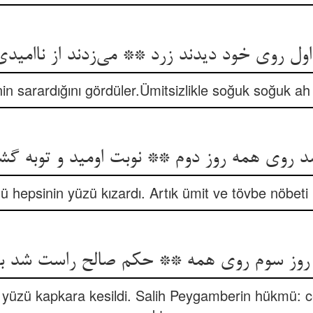
اول روی خود دیدند زرد ** می‌‌زدند از ناامید
inin sarardığını gördüler.Ümitsizlikle soğuk soğuk ah
nü hepsinin yüzü kızardı. Artık ümit ve tövbe nöbeti
yüzü kapkara kesildi. Salih Peygamberin hükmü: ce