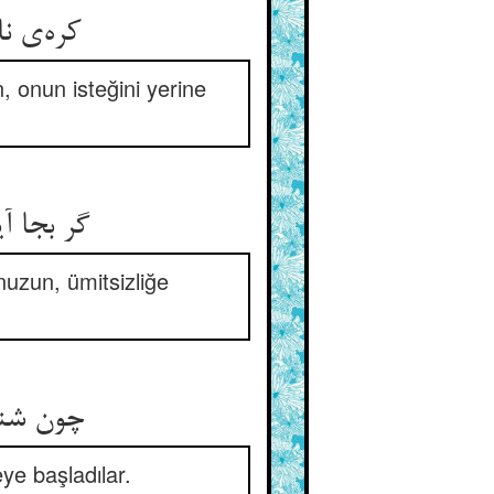
, onun isteğini yerine
uzun, ümitsizliğe
چون شنی
ye başladılar.