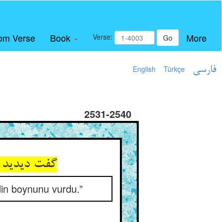
om Verse
Book
More
Verse:
Go
English
Türkçe
فارسی
2531-2540
din boynunu vurdu.”