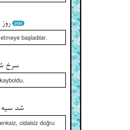
روز 
2535
 etmeye başladılar.
 kayboldu.
nksiz, cidalsiz doğru