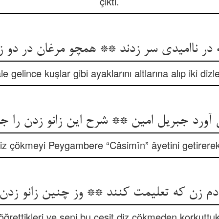
çıktı.
در ناامیدی سر زدند ** همچو مرغان در دو زان
 gelince kuşlar gibi ayaklarını altlarına alıp iki dizl
 diz çökmeyi Peygambere “Câsimîn” âyetini getirerek 
 دم زن که تعلیمت کنند ** وز چنین زانو زدن
rettikleri ve seni bu çeşit diz çökmeden korkuttukl