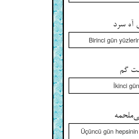
ی آه سرد
Birinci gün yüzler
İkinci gü
Üçüncü gün hepsinin 