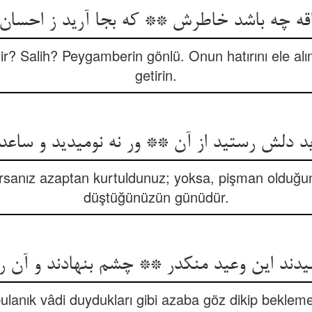
? Salih? Peygamberin gönlü. Onun hatırını ele alın
getirin.
rsanız azaptan kurtuldunuz; yoksa, pişman olduğun
düştüğünüzün günüdür.
دند این وعید منکدر ** چشم بنهادند و آن را
bulanık vâdi duydukları gibi azaba göz dikip bekleme