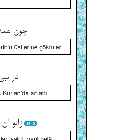
چون همه 
erinin üstlerine çöktüler.
Kur’an’da anlattı.
زانو آن
2540
arı vakit, yani belâ