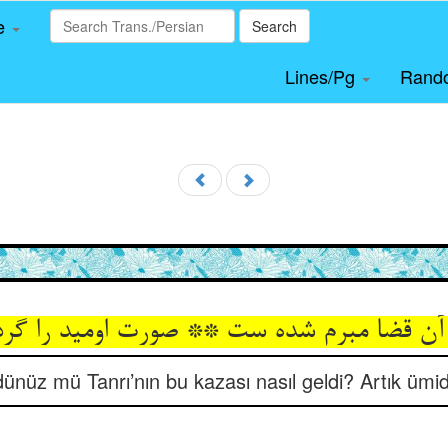
le
Search
Lines/Pg
Rand
rdünüz mü Tanrı’nın bu kazası nasıl geldi? Artık ümi