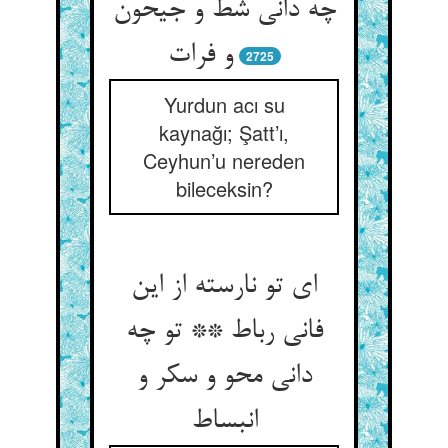
چه دانی شط و جیحون
و فرات
2725
Yurdun acı su
kaynağı; Şatt’ı,
Ceyhun’u nereden
bileceksin?
ای تو نارسته از این
فانی رباط ** تو چه
دانی محو و سکر و
انبساط