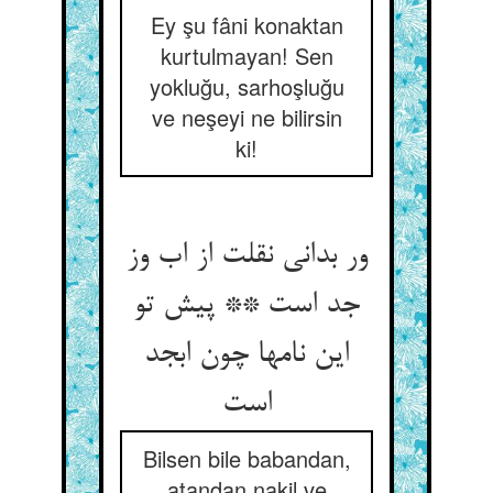
Ey şu fâni konaktan
kurtulmayan! Sen
yokluğu, sarhoşluğu
ve neşeyi ne bilirsin
ki!
ور بدانی نقلت از اب وز
جد است ** پیش تو
این نامها چون ابجد
Bilsen bile babandan,
atandan nakil ve