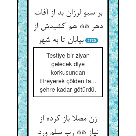
بر سبو لرزان بد از آفات
دهر ** هم کشیدش از
بیابان تا به شهر
2730
Testiye bir ziyan
gelecek diye
korkusundan
titreyerek çölden ta...
şehre kadar götürdü.
زن مصلا باز کرده از
نیاز ** رب سلم ورد