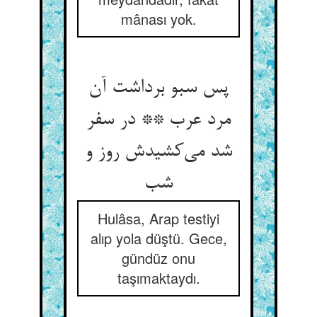
mânası yok.
پس سبو برداشت آن
مرد عرب ** در سفر
شد می‌‌کشیدش روز و
Hulâsa, Arap testiyi
alıp yola düştü. Gece,
gündüz onu
taşımaktaydı.