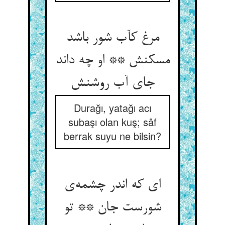
مرغ کآب شور باشد
مسکنش ** او چه داند
Durağı, yatağı acı
subaşı olan kuş; sâf
berrak suyu ne bilsin?
ای که اندر چشمه‌ی
شورست جان ** تو