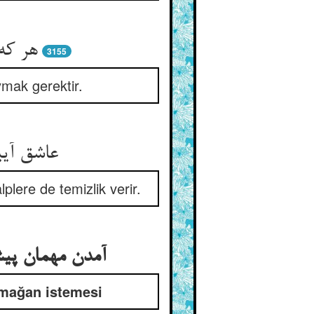
هر که
3155
ymak gerektir.
plere de temizlik verir.
rmağan istemesi