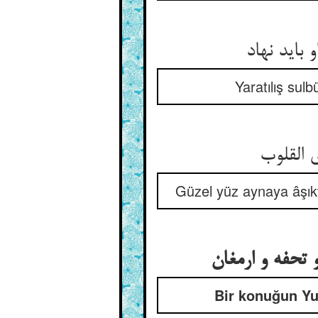
باید نهاد
Yaratılış sul
Güzel yüz aynaya âşıktı
Bir konuğun Yu