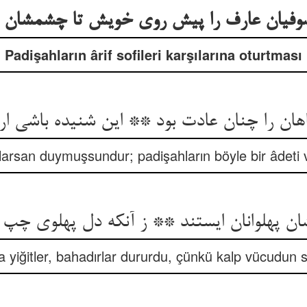
صوفیان عارف را پیش روی خویش تا چشمشان 
Padişahların ârif sofileri karşılarına oturtması
هان را چنان عادت بود ** این شنیده باشی ار 
larsan duymuşsundur; padişahların böyle bir âdeti 
 پهلوانان ایستند ** ز آنکه دل پهلوی چپ ب
da yiğitler, bahadırlar dururdu, çünkü kalp vücudun so