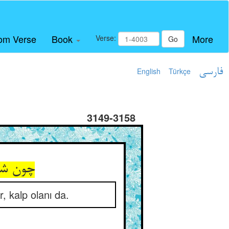
om Verse
Book
More
Verse:
Go
English
Türkçe
فارسی
3149-3158
چون شو
, kalp olanı da.