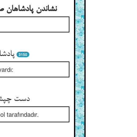
نشاندن پادشاهان 
پادشا
3150
vardı:
دست چپشان
l tarafındadır.