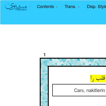
Contents
Trans.
Disp. Sty
1
لب را
Canı, nakitleri