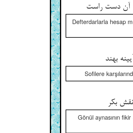
Defterdarlarla hesap m
یینه بهند
Sofilere karşılarınd
 نقش بکر
Gönül aynasının fikir