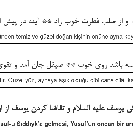
 او از صلب فطرت خوب زاد ** آینه در پیش او 
bünden temiz ve güzel doğan kişinin önüne ayna ko
r. Güzel yüz, aynaya âşık olduğu gibi cana cilâ, kal
suf-u Sıddıyk’a gelmesi, Yusuf’un ondan bir a