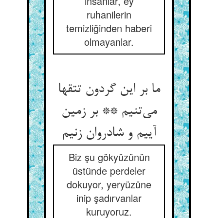
insanlar, ey
ruhanilerin
temizliğinden haberi
olmayanlar.
ما بر این گردون تتقها
می‌‌تنیم ** بر زمین
Biz şu gökyüzünün
üstünde perdeler
dokuyor, yeryüzüne
inip şadırvanlar
kuruyoruz.