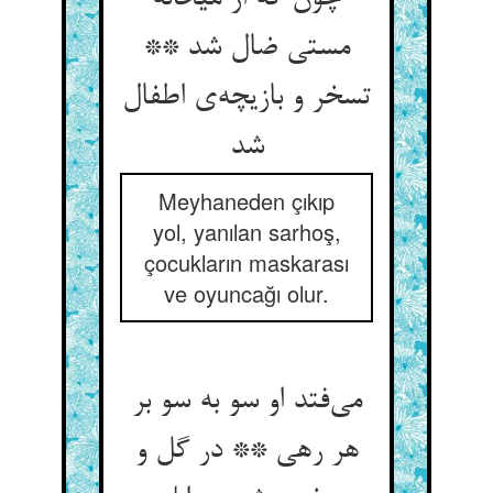
مستی ضال شد **
تسخر و بازیچه‌‌ی اطفال
شد
Meyhaneden çıkıp
yol, yanılan sarhoş,
çocukların maskarası
ve oyuncağı olur.
می‌‌فتد او سو به سو بر
هر رهی ** در گل و