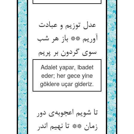
عدل توزیم و عبادت
آوریم ** باز هر شب
Adalet yapar, ibadet
eder; her gece yine
göklere uçar gideriz.
تا شویم اعجوبه‌‌ی دور
زمان ** تا نهیم اندر