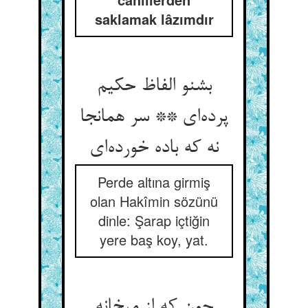
saklamak lâzımdır
بشنو الفاظ حکیم
پرده‌‌ای ** سر همانجا
Perde altına girmiş
olan Hakîmin sözünü
dinle: Şarap içtiğin
yere baş koy, yat.
چون که از میخانه