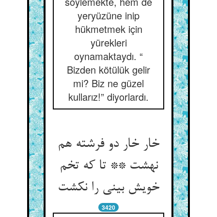
söylemekte, hem de
yeryüzüne inip
hükmetmek için
yürekleri
oynamaktaydı. “
Bizden kötülük gelir
mi? Biz ne güzel
kullarız!” diyorlardı.
خار خار دو فرشته هم
نهشت ** تا که تخم
3420