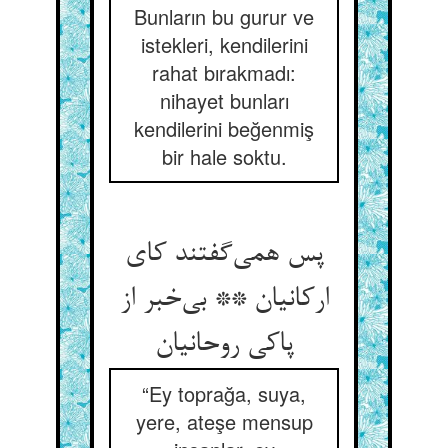
Bunların bu gurur ve
istekleri, kendilerini
rahat bırakmadı:
nihayet bunları
kendilerini beğenmiş
bir hale soktu.
پس همی‌‌گفتند کای
ارکانیان ** بی‌‌خبر از
“Ey toprağa, suya,
yere, ateşe mensup