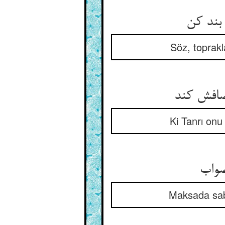
Söz, toprakl
صافش کند
Ki Tanrı onu 
Maksada sabır