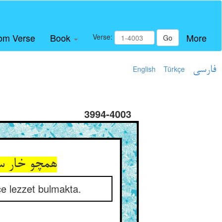
om Verse
Book
More
Verse:
Go
English
Türkçe
فارسی
3994-4003
همچو خار سب
ce lezzet bulmakta.