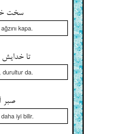
 ağzını kapa.
تا خدایش 
, durultur da.
aha iyi bilir.