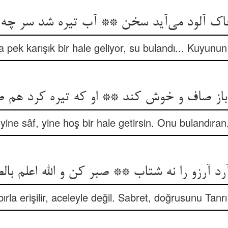
a pek karışık bir hale geliyor, su bulandı... Kuyunun
باز صاف و خوش کند ** او که تیره کرد هم 
yine sâf, yine hoş bir hale getirsin. Onu bulandıran
la erişilir, aceleyle değil. Sabret, doğrusunu Tanrı d