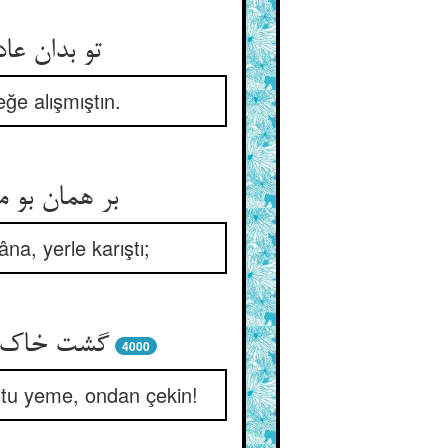
تو بدان عا
ğe alışmıştın.
na, yerle karıştı;
گشت خاک آم
4000
i otu yeme, ondan çekin!