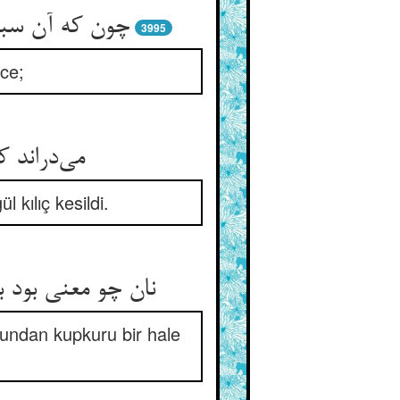
3995
nce;
 kılıç kesildi.
نان چو معنی بود
ğundan kupkuru bir hale