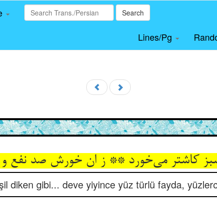
le
Search
Lines/Pg
Rand
ز کاشتر می‌‌خورد ** ز ان خورش صد نفع و ل
l diken gibi... deve yiyince yüz türlü fayda, yüzler