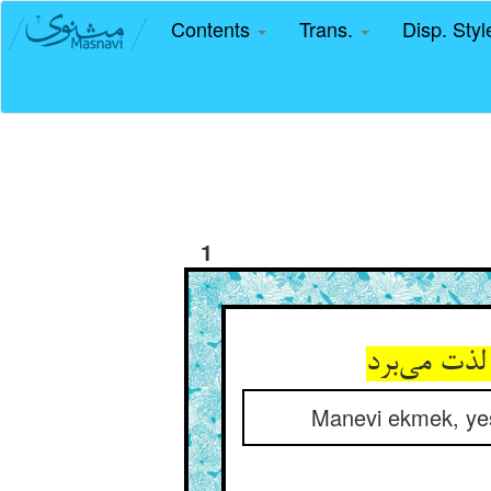
Contents
Trans.
Disp. Sty
1
ذت می‌‌برد
Manevi ekmek, yeşi