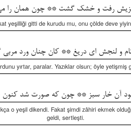
at yeşilliği gitti de kurudu mu, onu çölde deve yiyi
unu yırtar, paralar. Yazıklar olsun; öyle yetişmiş gül
 بود آن خار سبز ** چون که صورت شد کنون
a o yeşil dikendi. Fakat şimdi zâhiri ekmek oldu
geldi, sertleşti.