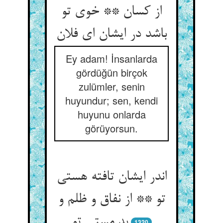
از کسان ** خوی تو
Ey adam! İnsanlarda
gördüğün birçok
zulümler, senin
huyundur; sen, kendi
huyunu onlarda
görüyorsun.
اندر ایشان تافته هستی
تو ** از نفاق و ظلم و
بد مستی تو
1320