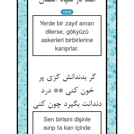
1315
Yerde bir zayıf aman
dilerse, gökyüzü
askerleri birbirlerine
karışırlar.
گر بدندانش گزی پر
خون کنی ** درد
Sen birisini dişinle
ısırıp ta kan içinde