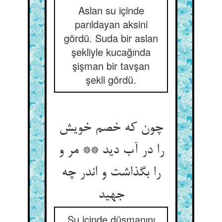
Aslan su içinde
parıldayan aksini
gördü. Suda bir aslan
şekliyle kucağında
şişman bir tavşan
şekli gördü.
چون که خصم خویش
را در آب دید ** مر و
را بگذاشت و اندر چه
جهید
Su içinde düşmanını