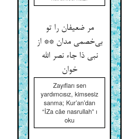
مر ضعیفان را تو
بی‌‌خصمی مدان ** از
نبی ذا جاء نصر الله
Zayıfları sen
yardımcısız, kimsesiz
sanma; Kur’an’dan
“İZa câe nasrullah” ı
oku