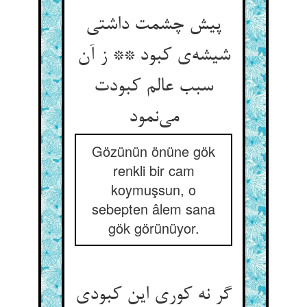
پیش چشمت داشتی
شیشه‌‌ی کبود ** ز آن
سبب عالم کبودت
می‌‌نمود
Gözünün önüne gök
renkli bir cam
koymuşsun, o
sebepten âlem sana
gök görünüyor.
گر نه کوری این کبودی