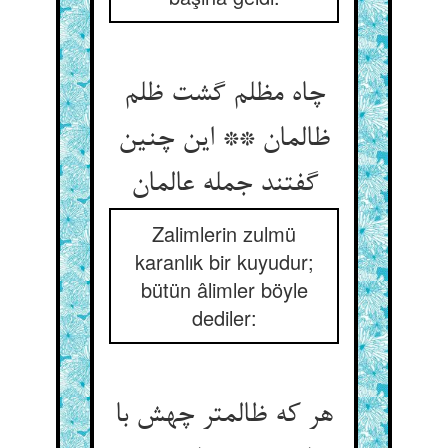
چاه مظلم گشت ظلم
ظالمان ** این چنین
Zalimlerin zulmü
karanlık bir kuyudur;
bütün âlimler böyle
dediler:
هر که ظالمتر چهش با