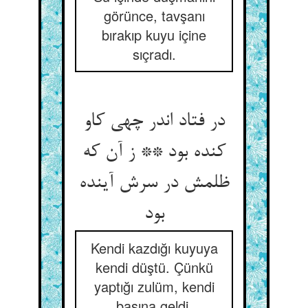
görünce, tavşanı
bırakıp kuyu içine
sıçradı.
در فتاد اندر چهی کاو
کنده بود ** ز آن که
ظلمش در سرش آینده
بود
Kendi kazdığı kuyuya
kendi düştü. Çünkü
yaptığı zulüm, kendi
başına geldi.