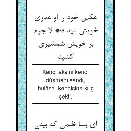
عکس خود را او عدوی
خویش دید ** لا جرم
بر خویش شمشیری
کشید
Kendi aksini kendi
düşmanı sandı,
hulâsa, kendisine kılıç
çekti.
ای بسا ظلمی که بینی