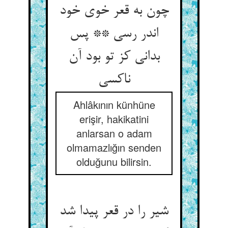
چون به قعر خوی خود
اندر رسی ** پس
بدانی کز تو بود آن
Ahlâkının künhüne
erişir, hakikatini
anlarsan o adam
olmamazlığın senden
olduğunu bilirsin.
شیر را در قعر پیدا شد