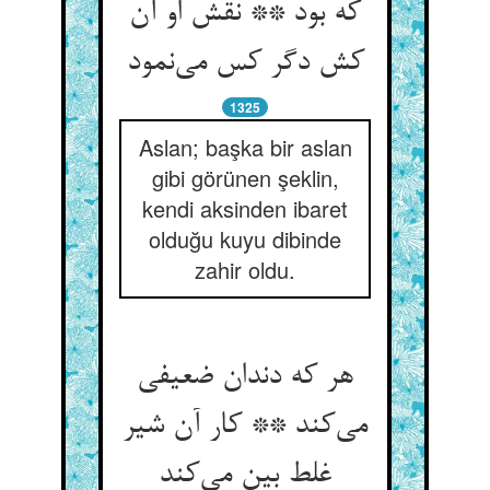
که بود ** نقش او آن
کش دگر کس می‌‌نمود
1325
Aslan; başka bir aslan
gibi görünen şeklin,
kendi aksinden ibaret
olduğu kuyu dibinde
zahir oldu.
هر که دندان ضعیفی
می‌‌کند ** کار آن شیر
غلط بین می‌‌کند