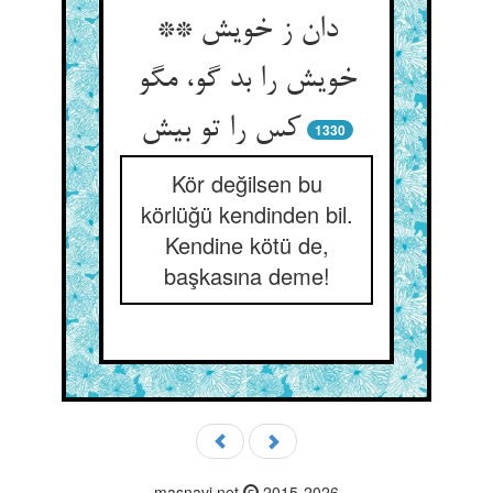
دان ز خویش **
خویش را بد گو، مگو
1330
Kör değilsen bu
körlüğü kendinden bil.
Kendine kötü de,
başkasına deme!
masnavi.net
2015-2026