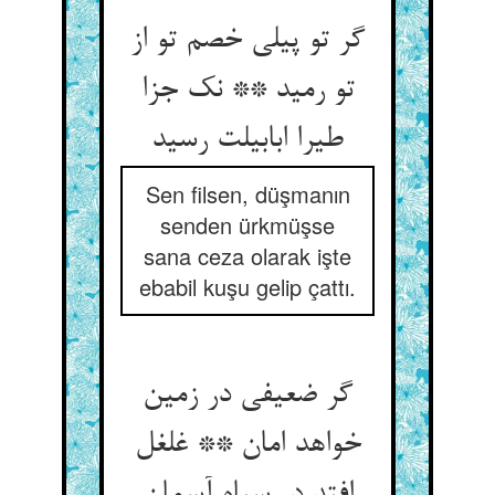
گر تو پیلی خصم تو از
تو رمید ** نک جزا
طیرا ابابیلت رسید
Sen filsen, düşmanın
senden ürkmüşse
sana ceza olarak işte
ebabil kuşu gelip çattı.
گر ضعیفی در زمین
خواهد امان ** غلغل