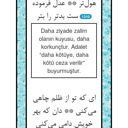
هول‌‌تر ** عدل فرموده
ست بدتر را بتر
1310
Daha ziyade zalim
olanın kuyusu, daha
korkunçtur. Adalet
“daha kötüye, daha
kötü ceza verilir”
buyurmuştur.
ای که تو از ظلم چاهی
می‌‌کنی ** دان که بهر