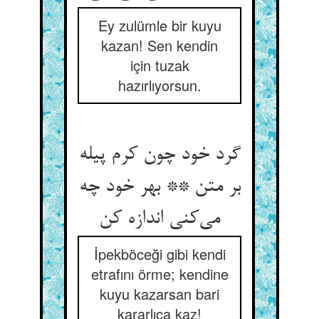
Ey zulümle bir kuyu
kazan! Sen kendin
için tuzak
hazırlıyorsun.
گرد خود چون کرم پیله
بر متن ** بهر خود چه
İpekböceği gibi kendi
etrafını örme; kendine
kuyu kazarsan bari
kararlıca kaz!