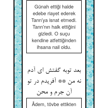
Günah ettiği halde
edebe riayet ederek
Tanrı’ya isnat etmedi.
Tanrı’nın halk ettiğini
gizledi. O suçu
kendine atfettiğinden
ihsana nail oldu.
بعد توبه گفتش ای آدم
نه من ** آفریدم در تو
Âdem, tövbe ettikten