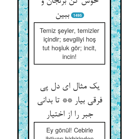
خوش کن برنجان و
1495
Temiz şeyler, temizler
içindir; sevgiliyi hoş
tut hoşluk gör; incit,
incin!
یک مثال ای دل پی
فرقی بیار ** تا بدانی
جبر را از اختیار
Ey gönül! Cebirle
ihtiyarı birbirinden