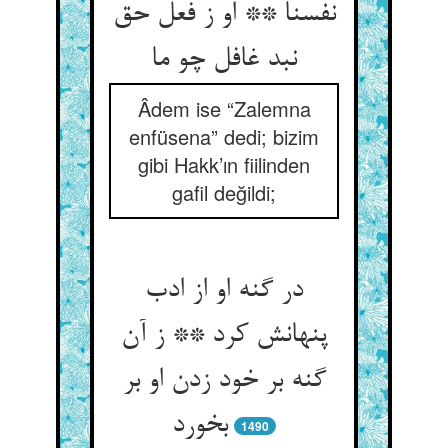
نفسنا ** او ز فعل حق
نبد غافل چو ما
Âdem ise “Zalemna
enfüsena” dedi; bizim
gibi Hakk’ın fiilinden
gafil değildi;
در گنه او از ادب
پنهانش کرد ** ز آن
گنه بر خود زدن او بر
بخورد
1490