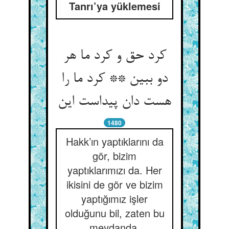
Tanrı’ya yüklemesi
کرد حق و کرد ما هر
دو ببین ** کرد ما را
1480
Hakk’ın yaptıklarını da
gör, bizim
yaptıklarımızı da. Her
ikisini de gör ve bizim
yaptığımız işler
olduğunu bil, zaten bu
meydanda.