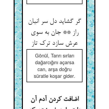
گر گشاید دل سر انبان
راز ** جان به سوی
عرش سازد ترک تاز
Gönül, Tanrı sırları
dağarcığını açarsa
can, arşa doğru
süratle koşar gider.
اضافت کردن آدم آن