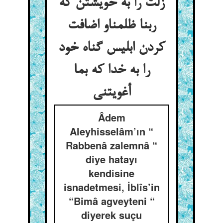
زلت را به خویشتن که
ربنا ظلمناو اضافت
کردن ابلیس گناه خود
را به خدا که بما
أغويتنی
Âdem
Aleyhisselâm’ın “
Rabbenâ zalemnâ “
diye hatayı
kendisine
isnadetmesi, İblîs’in
“Bimâ agveyteni “
diyerek suçu