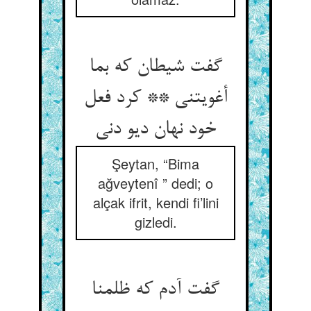
گفت شیطان که بما
أغویتنی ** کرد فعل
Şeytan, “Bima
ağveytenî ” dedi; o
alçak ifrit, kendi fi’lini
gizledi.
گفت آدم که ظلمنا