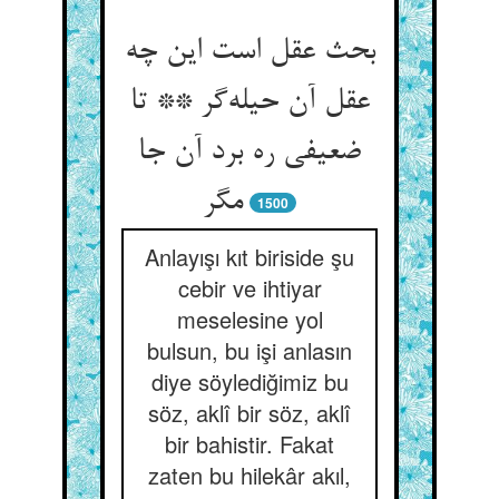
بحث عقل است این چه
عقل آن حیله‌‌گر ** تا
ضعیفی ره برد آن جا
مگر
1500
Anlayışı kıt biriside şu
cebir ve ihtiyar
meselesine yol
bulsun, bu işi anlasın
diye söylediğimiz bu
söz, aklî bir söz, aklî
bir bahistir. Fakat
zaten bu hilekâr akıl,