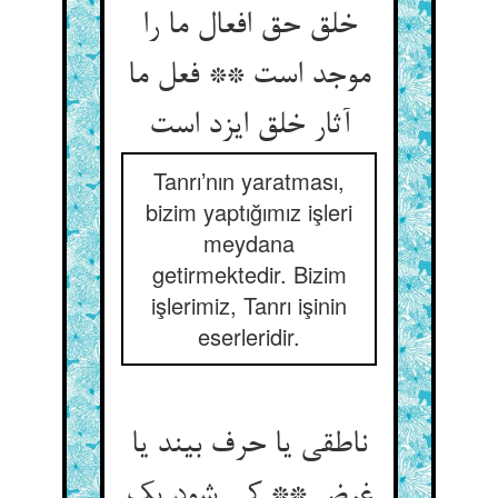
خلق حق افعال ما را
موجد است ** فعل ما
Tanrı’nın yaratması,
bizim yaptığımız işleri
meydana
getirmektedir. Bizim
işlerimiz, Tanrı işinin
eserleridir.
ناطقی یا حرف بیند یا
غرض ** کی شود یک