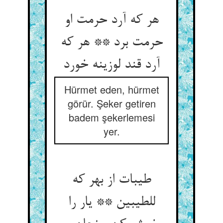
هر که آرد حرمت او
حرمت برد ** هر که
آرد قند لوزینه خورد
Hürmet eden, hürmet
görür. Şeker getiren
badem şekerlemesi
yer.
طیبات از بهر که
للطیبین ** یار را