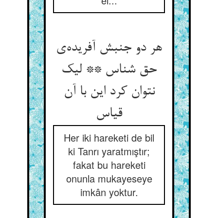
el...
هر دو جنبش آفریده‌‌ی
حق شناس ** لیک
نتوان کرد این با آن
Her iki hareketi de bil
ki Tanrı yaratmıştır;
fakat bu hareketi
onunla mukayeseye
imkân yoktur.