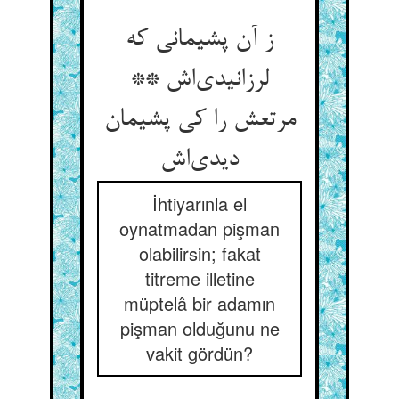
ز آن پشیمانی که
لرزانیدی‌‌اش **
مرتعش را کی پشیمان
İhtiyarınla el
oynatmadan pişman
olabilirsin; fakat
titreme illetine
müptelâ bir adamın
pişman olduğunu ne
vakit gördün?