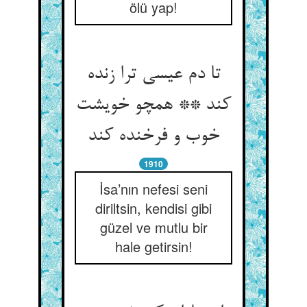
ölü yap!
تا دم عیسی ترا زنده
کند ** همچو خویشت
خوب و فرخنده کند
1910
İsa’nın nefesi seni
diriltsin, kendisi gibi
güzel ve mutlu bir
hale getirsin!