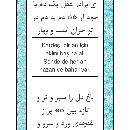
ای برادر عقل یک دم با
خود آر ** دم به دم در
تو خزان است و بهار
Kardeş, bir an için
aklını başına al!
Sende de her an
hazan ve bahar var.
باغ دل را سبز و تر و
تازه بین ** پر ز
غنچه‌‌ی ورد و سرو و