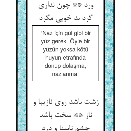
ورد ** چون نداری
گرد بد خویی مگرد
“Naz için gül gibi bir
yüz gerek. Öyle bir
yüzün yoksa kötü
huyun etrafında
dönüp dolaşma,
nazlanma!
زشت باشد روی نازیبا و
ناز ** سخت باشد
چشم نابینا و درد