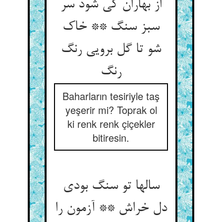
از بهاران کی شود سر
سبز سنگ ** خاک
شو تا گل برویی رنگ
Baharların tesiriyle taş
yeşerir mi? Toprak ol
ki renk renk çiçekler
bitiresin.
سالها تو سنگ بودی
دل خراش ** آزمون را