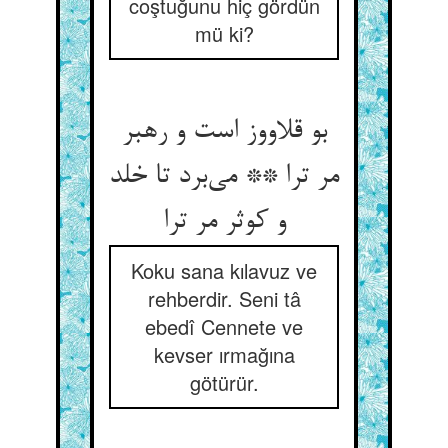
coştuğunu hiç gördün
mü ki?
بو قلاووز است و رهبر
مر ترا ** می‌‌برد تا خلد
و کوثر مر ترا
Koku sana kılavuz ve
rehberdir. Seni tâ
ebedî Cennete ve
kevser ırmağına
götürür.