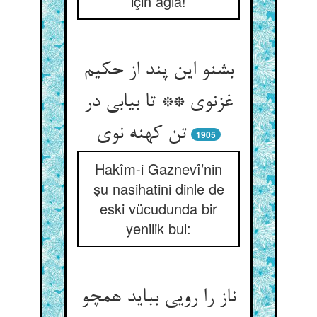
için ağla!
بشنو این پند از حکیم
غزنوی ** تا بیابی در
1905
Hakîm-i Gaznevî’nin
şu nasihatini dinle de
eski vücudunda bir
yenilik bul:
ناز را رویی بباید همچو