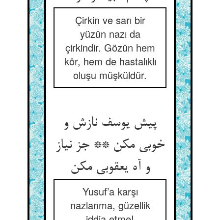
Çirkin ve sarı bir
yüzün nazı da
çirkindir. Gözün hem
kör, hem de hastalıklı
oluşu müşküldür.
پیش یوسف نازش و
خوبی مکن ** جز نیاز
Yusuf’a karşı
nazlanma, güzellik
iddia etme!