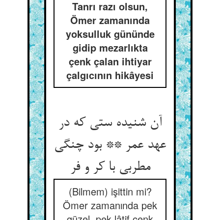
Tanrı razı olsun,
Ömer zamanında
yoksulluk gününde
gidip mezarlıkta
çenk çalan ihtiyar
çalgıcının hikâyesi
آن شنیده ستی که در
عهد عمر ** بود چنگی
مطربی با کر و فر
(Bilmem) işittin mi?
Ömer zamanında pek
güzel, pek lâtif çenk