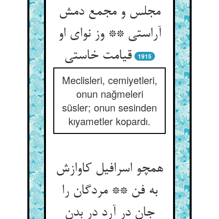
مجلس و مجمع دمش
آراستی ** وز نوای او
1915
Meclisleri, cemiyetleri,
onun nağmeleri
süsler; onun sesinden
kıyametler kopardı.
همچو اسرافیل کاوازش
به فن ** مردگان را