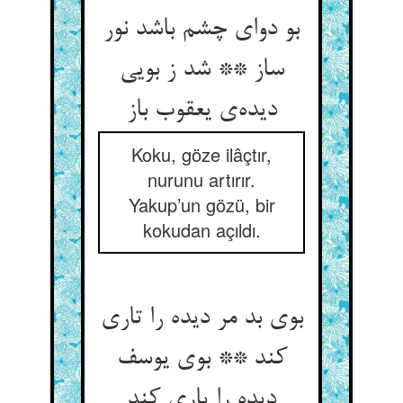
بو دوای چشم باشد نور
ساز ** شد ز بویی
دیده‌‌ی یعقوب باز
Koku, göze ilâçtır,
nurunu artırır.
Yakup’un gözü, bir
kokudan açıldı.
بوی بد مر دیده را تاری
کند ** بوی یوسف
دیده را یاری کند