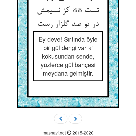
تست ** کز نسیمش
Ey deve! Sırtında öyle
bir gül dengi var ki
kokusundan sende,
yüzlerce gül bahçesi
meydana gelmiştir.
masnavi.net
2015-2026