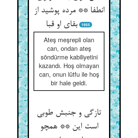
انطفا ** مرده پوشید از
بقای او قبا
1955
Ateş meşrepli olan
can, ondan ateş
söndürme kabiliyetini
kazandı. Hoş olmayan
can, onun lûtfu ile hoş
bir hale geldi.
تازگی و جنبش طوبی
است این ** همچو