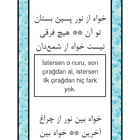
خواه از نور پسین بستان
تو آن ** هیچ فرقی
İstersen o nuru, son
çırağdan al, istersen
ilk çırağdan hiç fark
yok.
خواه بین نور از چراغ
آخرین ** خواه بین