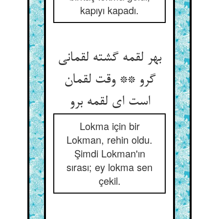
kapıyı kapadı.
بهر لقمه گشته لقمانی
گرو ** وقت لقمان
است ای لقمه برو
Lokma için bir
Lokman, rehin oldu.
Şimdi Lokman'ın
sırası; ey lokma sen
çekil.