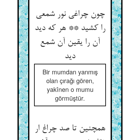
چون چراغی نور شمعی
را کشید ** هر که دید
آن را یقین آن شمع
دید
Bir mumdan yanmış
olan çırağı gören,
yakînen o mumu
görmüştür.
همچنین تا صد چراغ ار