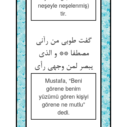
neşeyle neşelenmiş)
tir.
گفت طوبی من رآنی
مصطفا ** و الذی
Mustafa, “Beni
görene benim
yüzümü gören kişiyi
görene ne mutlu”
dedi.