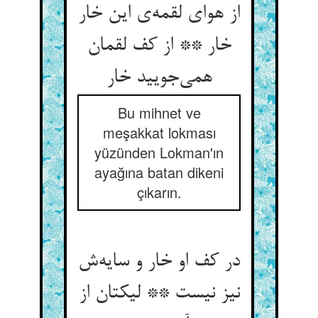
از هوای لقمه‌‌ی این خار
خار ** از کف لقمان
همی‌‌جویید خار
Bu mihnet ve
meşakkat lokması
yüzünden Lokman'ın
ayağına batan dikeni
çıkarın.
در کف او خار و سایه‌‌ش
نیز نیست ** لیکتان از