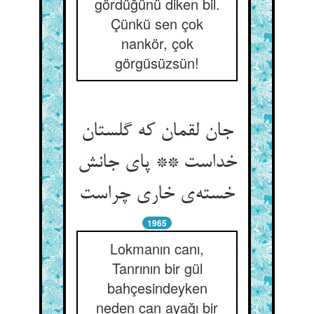
gördüğünü diken bil.
Çünkü sen çok
nankör, çok
görgüsüzsün!
جان لقمان که گلستان
خداست ** پای جانش
1965
Lokmanın canı,
Tanrının bir gül
bahçesindeyken
neden can ayağı bir