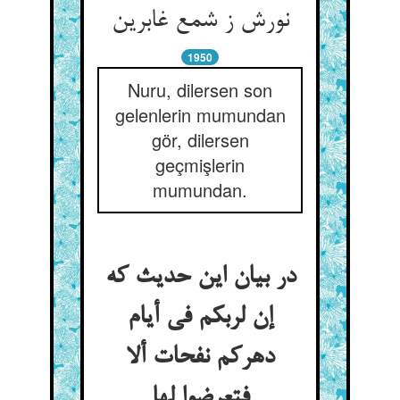
1950
Nuru, dilersen son
gelenlerin mumundan
gör, dilersen
geçmişlerin
mumundan.
در بیان این حدیث که
إن لربکم فی أیام
دهرکم نفحات ألا
فتعرضوا لها