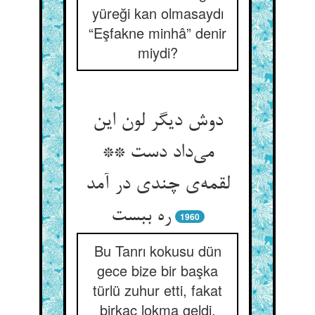
yüreği kan olmasaydı
“Eşfakne minhâ” denir
miydi?
دوش دیگر لون این
می‌‌داد دست **
لقمه‌‌ی چندی در آمد
1960
Bu Tanrı kokusu dün
gece bize bir başka
türlü zuhur etti, fakat
birkaç lokma geldi,