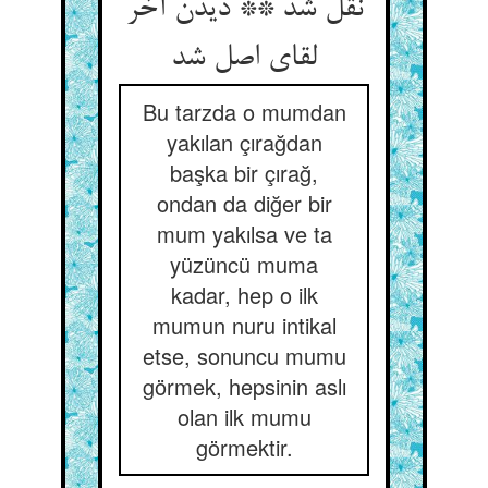
نقل شد ** دیدن آخر
لقای اصل شد
Bu tarzda o mumdan
yakılan çırağdan
başka bir çırağ,
ondan da diğer bir
mum yakılsa ve ta
yüzüncü muma
kadar, hep o ilk
mumun nuru intikal
etse, sonuncu mumu
görmek, hepsinin aslı
olan ilk mumu
görmektir.