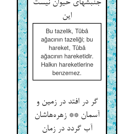
جنبشهای حیوان نیست
Bu tazelik, Tûbâ
ağacının tazeliği; bu
hareket, Tûbâ
ağacının hareketidir.
Halkın hareketlerine
benzemez.
گر در افتد در زمین و
آسمان ** زهره‌‌هاشان