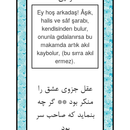
Ey hoş arkadaş! Âşık,
halis ve sâf şarabı,
kendisinden bulur,
onunla gıdalanırsa bu
makamda artık akıl
kaybolur, (bu sırra akıl
ermez).
عقل جزوی عشق را
منکر بود ** گر چه
بنماید که صاحب سر
بود