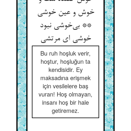
خوش و عین خوشی
** بی‌‌خوشی نبود
Bu ruh hoşluk verir,
hoştur, hoşluğun ta
kendisidir. Ey
maksadına erişmek
için vesilelere baş
vuran! Hoş olmayan,
insanı hoş bir hale
getiremez.