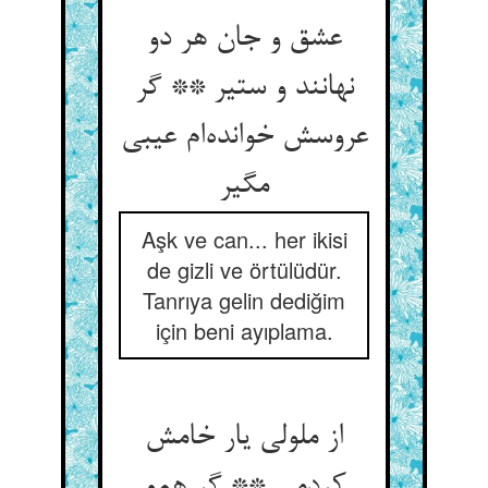
عشق و جان هر دو
نهانند و ستیر ** گر
عروسش خوانده‌‌ام عیبی
مگیر
Aşk ve can... her ikisi
de gizli ve örtülüdür.
Tanrıya gelin dediğim
için beni ayıplama.
از ملولی یار خامش
کردمی ** گر همو