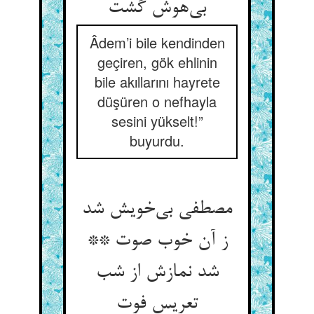
Âdem’i bile kendinden
geçiren, gök ehlinin
bile akıllarını hayrete
düşüren o nefhayla
sesini yükselt!”
buyurdu.
مصطفی بی‌‌خویش شد
ز آن خوب صوت **
شد نمازش از شب