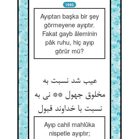
1995
Ayıptan başka bir şey
görmeyene ayıptır.
Fakat gayb âleminin
pâk ruhu, hiç ayıp
görür mü?
عیب شد نسبت به
مخلوق جهول ** نی به
Ayıp cahil mahlûka
nispetle ayıptır;