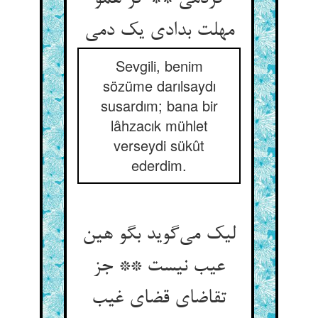
Sevgili, benim
sözüme darılsaydı
susardım; bana bir
lâhzacık mühlet
verseydi sükût
ederdim.
لیک می‌‌گوید بگو هین
عیب نیست ** جز
تقاضای قضای غیب