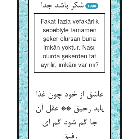
شکر باشد جدا
1980
Fakat fazla vefakârlık
sebebiyle tamamen
şeker olursan buna
imkân yoktur. Nasıl
olurda şekerden tat
ayrılır, imkânı var mı?
عاشق از خود چون غذا
یابد رحیق ** عقل آن
جا گم شود گم ای