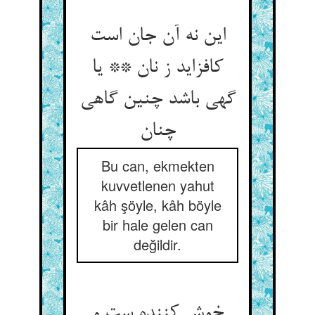
این نه آن جان است
کافزاید ز نان ** یا
گهی باشد چنین گاهی
Bu can, ekmekten
kuvvetlenen yahut
kâh şöyle, kâh böyle
bir hale gelen can
değildir.
خوش کننده ست و