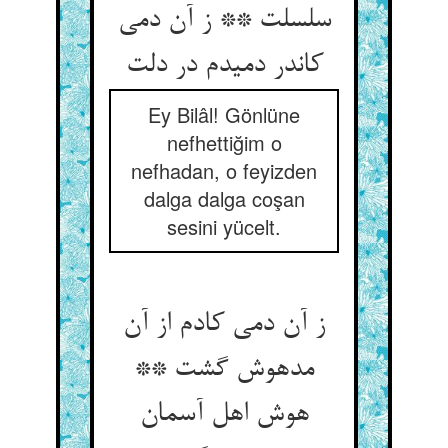
سلسلت ** ز آن دمی
Ey Bilâl! Gönlüne
nefhettiğim o
nefhadan, o feyizden
dalga dalga coşan
sesini yücelt.
ز آن دمی کادم از آن
مدهوش گشت **
هوش اهل آسمان