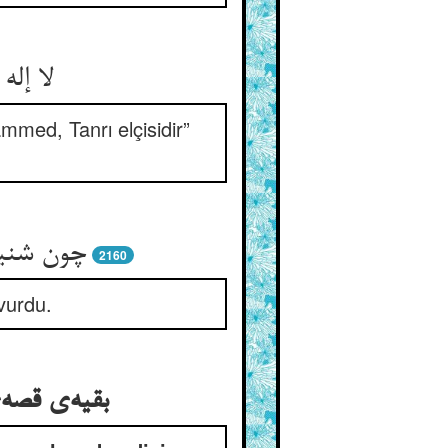
ammed, Tanrı elçisidir”
2160
 vurdu.
بقیه‌‌ی قصه