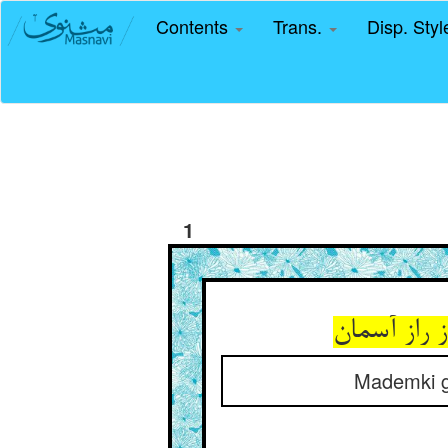
Contents
Trans.
Disp. Sty
1
Mademki gö