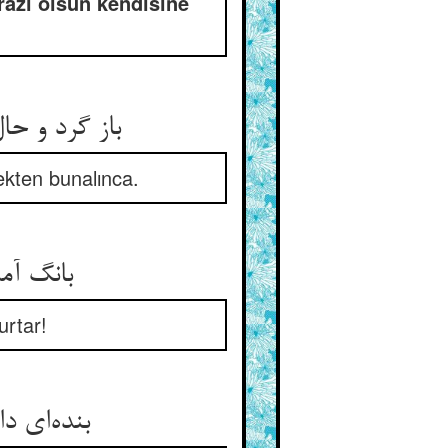
azı olsun kendisine
باز گرد و ح
ekten bunalınca.
بانگ آم
urtar!