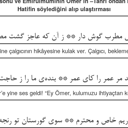
n sonu ve Emirülmüminîn Ömer’in –Tanrı ondan r
Hatifin söylediğini alıp ulaştırması
ال مطرب گوش دار ** ز آن که عاجز گشت مطر
ine çalgıcının hikâyesine kulak ver. Çalgıcı, beklem
د مر عمر را کای عمر ** بنده‌‌ی ما را ز حاجت 
e yine ses geldi! “Ey Ömer, kulumuzu ihtiyaçtan k