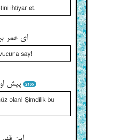
i ihtiyar et.
avucuna say!
پیش او 
2165
z olan! Şimdilik bu
این قدر 