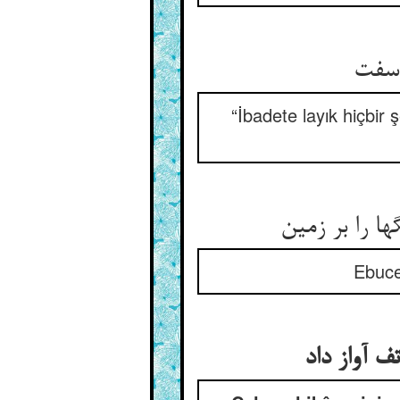
“İbadete layık hiçbir 
Ebuceh
ف آواز داد