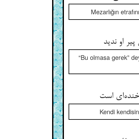
Mezarlığın etrafı
یر او ندید
“Bu olmasa gerek” deyi
Kendi kendisi