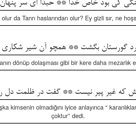
نگی کی بود خاص خدا ** حبذا ای سر پنهان 
sıl olur da Tanrı haslarından olur? Ey gizli sır, ne ho
anın dönüp dolaşması gibi bir kere daha mezarlık etr
ka kimsenin olmadığını iyice anlayınca “ karanlıklar
çoktur” dedi.