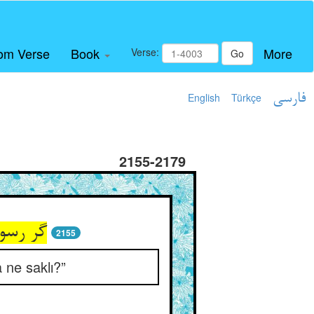
om Verse
Book
More
Verse:
Go
English
Türkçe
فارسی
2155-2179
2155
 ne saklı?”