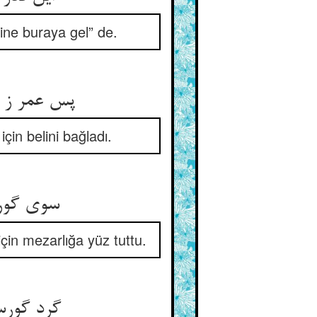
yine buraya gel” de.
in belini bağladı.
سوی گورس
çin mezarlığa yüz tuttu.