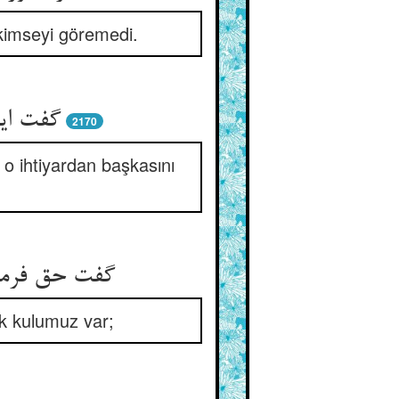
 kimseyi göremedi.
گفت این
2170
 o ihtiyardan başkasını
k kulumuz var;