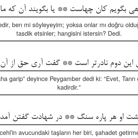
ir, ben mi söyleyeyim; yoksa onlar mı doğru oldu
tasdik etsinler; hangisini istersin? Dedi.
daha garip” deyince Peygamber dedi ki: “Evet, Tanrı 
kadirdir.”
ehl’in avucundaki taşların her biri, şahadet getirm