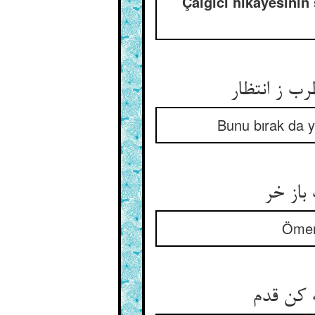
Çalgıcı hikâyesini
ب ز انتظار
Bunu bırak da y
باز خر
Ömer’