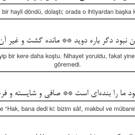
nı bir hayli döndü, dolaştı; orada o ihtiyardan başka
 نبود دگر باره دوید ** مانده گشت و غیر آن پ
p bir kere daha koştu. Nihayet yoruldu, fakat yine
göremedi.
ne “Hak, bana dedi ki: bizim sâf, makbul ve mübare