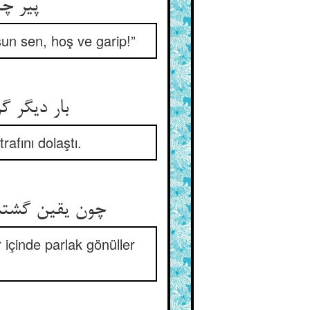
پیر چ
şsun sen, hoş ve garip!”
afını dolaştı.
 içinde parlak gönüller