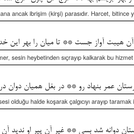
na ancak ibrişim (kirşi) parasıdır. Harcet, bitince 
r, sesin heybetinden sıçrayıp kalkarak bu hizmet iç
تان عمر بنهاد رو ** در بغل همیان دوان د
sesi olduğu halde koşarak çalgıcıyı arayıp taramak i