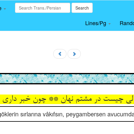
le
Search
Lines/Pg
Rand
klerin sırlarına vâkıfsın, peygambersen avucumda