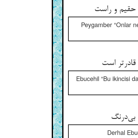
Peygamber “Onlar ned
Ebucehil “Bu ikincisi 
Derhal Ebuc