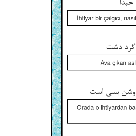
حبذا
İhtiyar bir çalgıcı, na
Ava çıkan asl
Orada o ihtiyardan baş