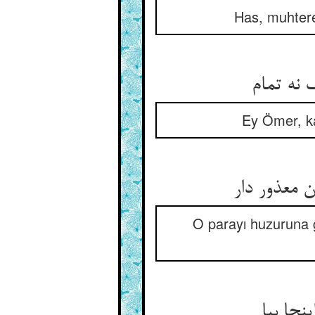
Has, muhtere
Ey Ömer, ka
ن معذور دار
O parayı huzuruna 
نجا بیا