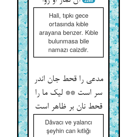
آن نماز او روا
2285
Hali, tıpkı gece
ortasında kıble
arayana benzer. Kıble
bulunmasa bile
namazı caizdir.
مدعی را قحط جان اندر
سر است ** لیک ما را
Dâvacı ve yalancı
şeyhin can kıtlığı