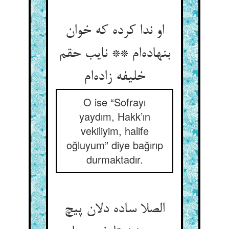
او ندا کرده که خوان
بنهاده‌‌ام ** نایب حقم
O ise “Sofrayı
yaydım, Hakk’ın
vekiliyim, halife
oğluyum” diye bağırıp
durmaktadır.
الصلا ساده دلان پیچ