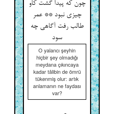
چون که پیدا گشت کاو
چیزی نبود ** عمر
طالب رفت آگاهی چه
سود
O yalancı şeyhin
hiçbir şey olmadığı
meydana çıkıncaya
kadar tâlibin de ömrü
tükenmiş olur: artık
anlamanın ne faydası
var?