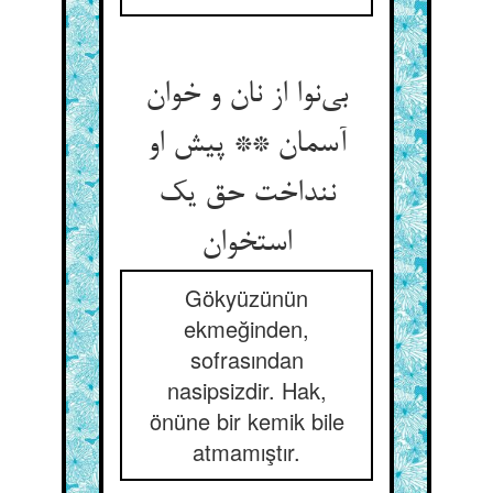
بی‌‌نوا از نان و خوان
آسمان ** پیش او
ننداخت حق یک
Gökyüzünün
ekmeğinden,
sofrasından
nasipsizdir. Hak,
önüne bir kemik bile
atmamıştır.