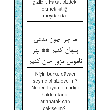
gizlidir. Fakat bizdeki
ekmek kıtlığı
meydanda.
ما چرا چون مدعی
پنهان کنیم ** بهر
Niçin bunu, dâvacı
şeyh gibi gizleyelim?
Neden fayda olmadığı
halde utanıp
arlanarak can
çekişelim?”