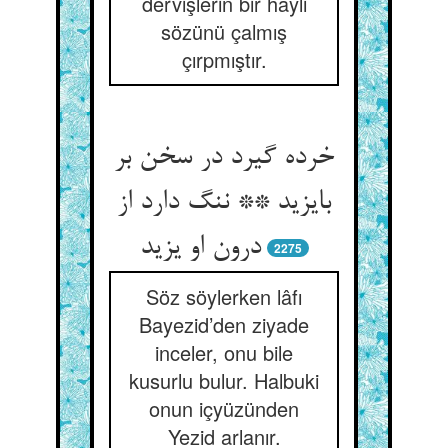
dervişlerin bir hayli
sözünü çalmış
çırpmıştır.
خرده گیرد در سخن بر
بایزید ** ننگ دارد از
درون او یزید
2275
Söz söylerken lâfı
Bayezid’den ziyade
inceler, onu bile
kusurlu bulur. Halbuki
onun içyüzünden
Yezid arlanır.