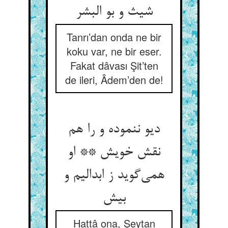
شیث و بو البشر
Tanrı’dan onda ne bir
koku var, ne bir eser.
Fakat dâvası Şit’ten
de ileri, Âdem’den de!
دیو ننموده و را هم
نقش خویش ** او
همی‌‌گوید ز ابدالیم و
Hattâ ona, Şeytan