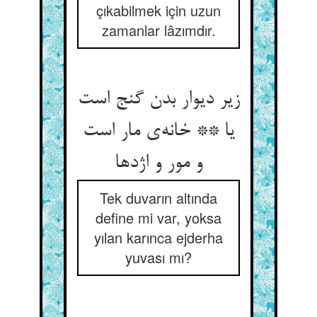
çıkabilmek için uzun
zamanlar lâzımdır.
زیر دیوار بدن گنج است
یا ** خانه‌‌ی مار است
و مور و اژدها
Tek duvarın altında
define mi var, yoksa
yılan karınca ejderha
yuvası mı?