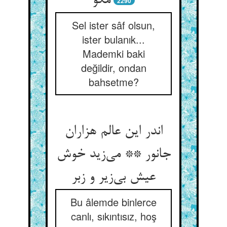
مگو
2290
Sel ister sâf olsun,
ister bulanık...
Mademki baki
değildir, ondan
bahsetme?
اندر این عالم هزاران
جانور ** می‌‌زید خوش
عیش بی‌‌زیر و زبر
Bu âlemde binlerce
canlı, sıkıntısız, hoş