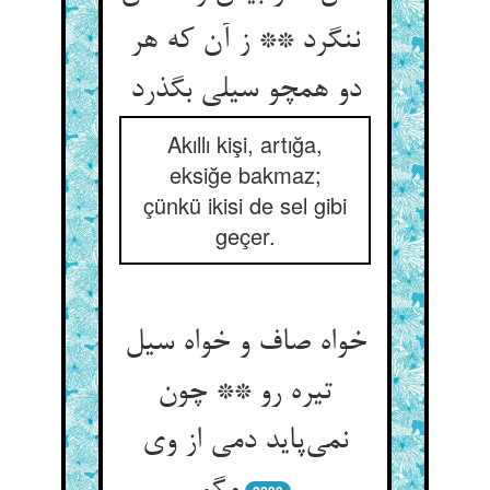
ننگرد ** ز آن که هر
دو همچو سیلی بگذرد
Akıllı kişi, artığa,
eksiğe bakmaz;
çünkü ikisi de sel gibi
geçer.
خواه صاف و خواه سیل
تیره رو ** چون
نمی‌‌پاید دمی از وی