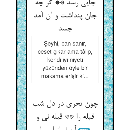
جایی رسد ** گر چه
جان پنداشت و آن آمد
جسد
Şeyhi, can sanır,
ceset çıkar ama tâlip,
kendi iyi niyeti
yüzünden öyle bir
makama erişir ki...
چون تحری در دل شب
قبله را ** قبله نی و