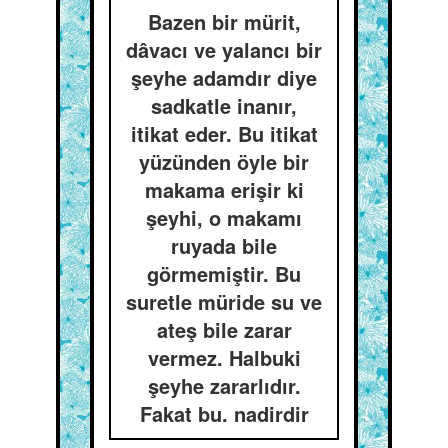
Bazen bir mürit,
dâvacı ve yalancı bir
şeyhe adamdır diye
sadkatle inanır,
itikat eder. Bu itikat
yüzünden öyle bir
makama erişir ki
şeyhi, o makamı
ruyada bile
görmemiştir. Bu
suretle müride su ve
ateş bile zarar
vermez. Halbuki
şeyhe zararlıdır.
Fakat bu. nadirdir