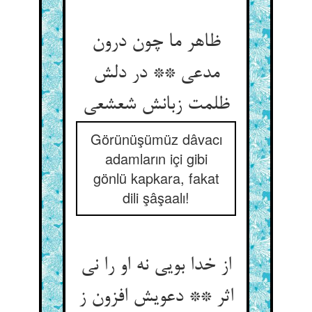
ظاهر ما چون درون
مدعی ** در دلش
Görünüşümüz dâvacı
adamların içi gibi
gönlü kapkara, fakat
dili şâşaalı!
از خدا بویی نه او را نی
اثر ** دعویش افزون ز