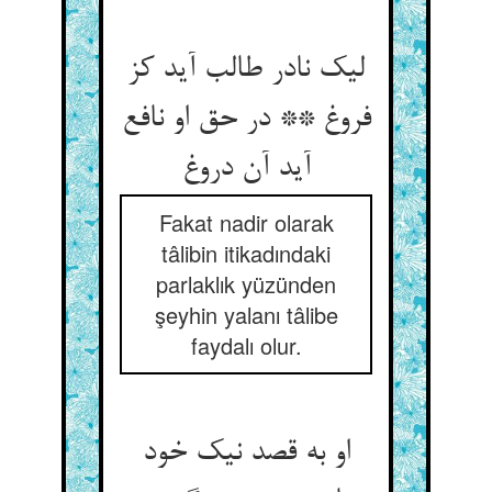
لیک نادر طالب آید کز
فروغ ** در حق او نافع
Fakat nadir olarak
tâlibin itikadındaki
parlaklık yüzünden
şeyhin yalanı tâlibe
faydalı olur.
او به قصد نیک خود