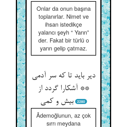
Onlar da onun başına
toplanırlar. Nimet ve
ihsan istedikçe
yalancı şeyh “ Yarın”
der. Fakat bir türlü o
yarın gelip çatmaz.
دیر باید تا که سر آدمی
** آشکارا گردد از
2280
Âdemoğlunun, az çok
sırrı meydana