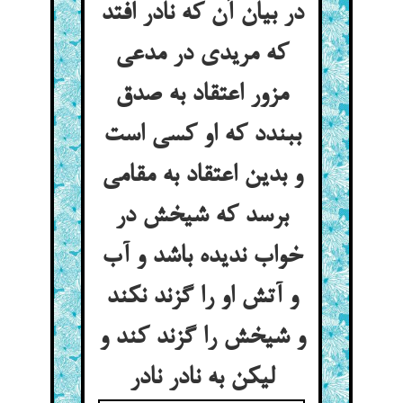
در بیان آن که نادر افتد
که مریدی در مدعی
مزور اعتقاد به صدق
ببندد که او کسی است
و بدین اعتقاد به مقامی
برسد که شیخش در
خواب ندیده باشد و آب
و آتش او را گزند نکند
و شیخش را گزند کند و
لیکن به نادر نادر