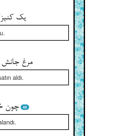
u.
مرغ جانش د
tın aldı.
چون خر
40
alandı.