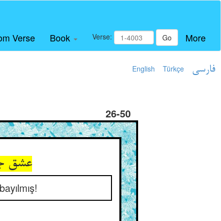
om Verse
Book
More
Verse:
Go
English
Türkçe
فارسی
26-50
عشق جا
bayılmış!