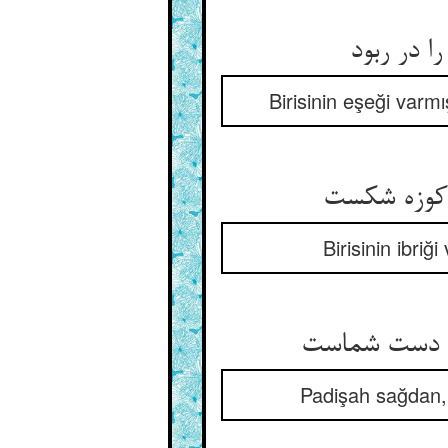
ا در ربود
Birisinin eşeği varm
Birisinin ibri
Padişah sağdan, s