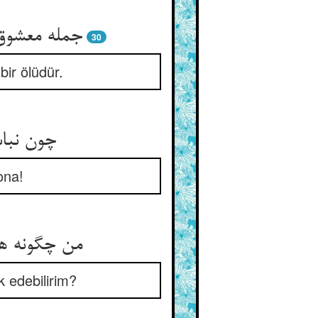
30
bir ölüdür.
چون نباش
ona!
k edebilirim?