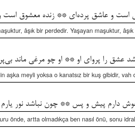
şuktur, âşık bir perdedir. Yaşayan maşuktur, âşık 
د عشق را پروای او ** او چو مرغی ماند بی‌‌پر،
in aşka meyli yoksa o kanatsız bir kuş gibidir, vah 
uru önde, artta olmadıkça ben nasıl önü, sonu idra