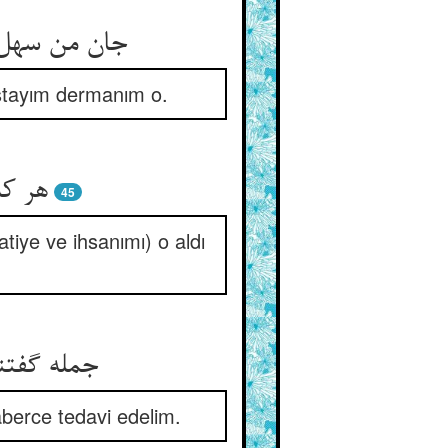
astayım dermanım o.
هر که
45
iye ve ihsanımı) o aldı
aberce tedavi edelim.