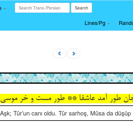
le
Search
Lines/Pg
Rand
ن طور آمد عاشقا ** طور مست و خر موسی 
 Aşk; Tûr’un canı oldu. Tûr sarhoş, Mûsa da düşüp 