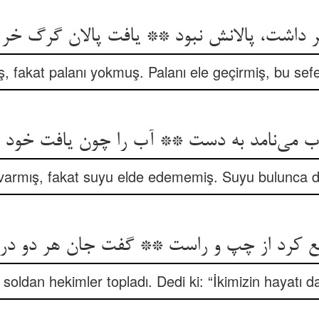
داشت، پالانش نبود ** یافت پالان گرگ خر ر
ış, fakat palanı yokmuş. Palanı ele geçirmiş, bu sef
ği varmış, fakat suyu elde edememiş. Suyu bulunca da 
oldan hekimler topladı. Dedi ki: “İkimizin hayatı da 