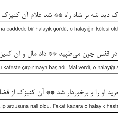
na caddede bir halayık gördü, o halayığın kölesi old
ر قفس چون می‌‌طپید ** داد مال و آن کنیز
 kafeste çırpınmaya başladı. Mal verdi, o halayığı sa
ید او را و برخوردار شد ** آن کنیزک از قضا 
ıp arzusuna nail oldu. Fakat kazara o halayık hast