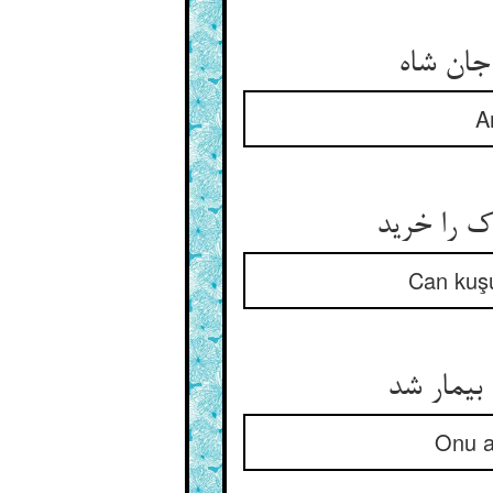
A
ک را خرید
Can kuşu
بیمار شد
Onu al