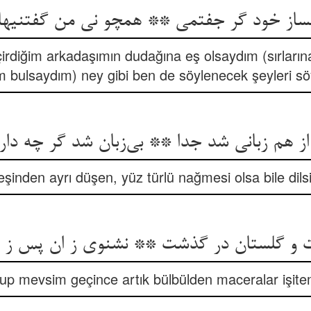
rdiğim arkadaşımın dudağına eş olsaydım (sırları
bulsaydım) ney gibi ben de söylenecek şeyleri sö
از هم زبانی شد جدا ** بی‌‌زبان شد گر چه دار
eşinden ayrı düşen, yüz türlü nağmesi olsa bile dilsi
lup mevsim geçince artık bülbülden maceralar işite