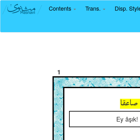
Contents
Trans.
Disp. Sty
1
صاعقا
Ey âşık!