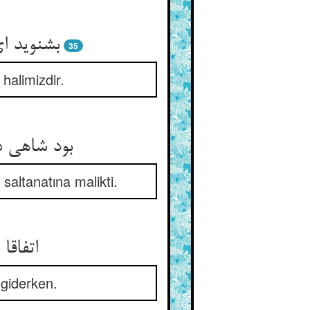
35
halimizdir.
altanatına malikti.
اتفاقا
 giderken.