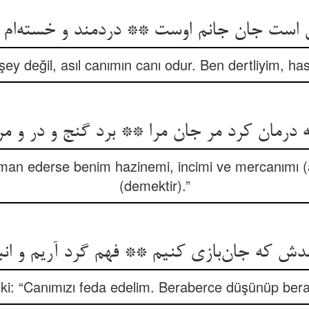
şey değil, asıl canımın canı odur. Ben dertliyim, h
 درمان کرد مر جان مرا ** برد گنج و در و مر
n ederse benim hazinemi, incimi ve mercanımı (at
(demektir).”
 ki: “Canımızı feda edelim. Beraberce düşünüp ber