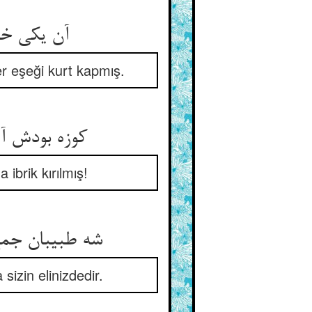
آن یکی خر 
er eşeği kurt kapmış.
ibrik kırılmış!
sizin elinizdedir.