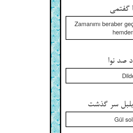
Zamanımı beraber geçi
hemdem 
د صد نوا
Dild
Gül so