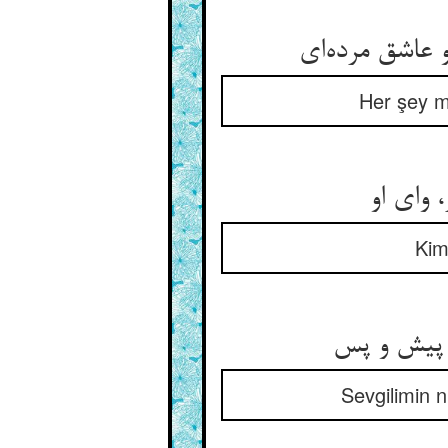
Her şey ma
 وای او
Kim
Sevgilimin n