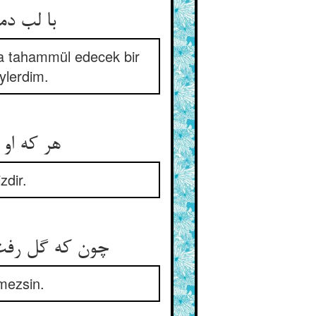
na tahammül edecek bir
ylerdim.
هر که او 
zdir.
mezsin.