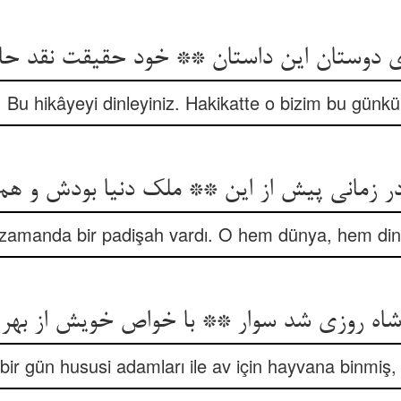
! Bu hikâyeyi dinleyiniz. Hakikatte o bizim bu günkü 
 zamanda bir padişah vardı. O hem dünya, hem din s
 شاه روزی شد سوار ** با خواص خویش از بهر
bir gün hususi adamları ile av için hayvana binmiş,