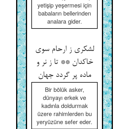
yetişip yeşermesi için
babaların bellerinden
analara gider.
لشکری ز ارحام سوی
خاکدان ** تا ز نر و
Bir bölük asker,
dünyayı erkek ve
kadınla doldurmak
üzere rahimlerden bu
yeryüzüne sefer eder.