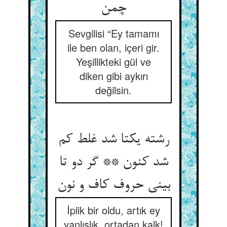
Sevgilisi “Ey tamamı
ile ben olan, içeri gir.
Yeşillikteki gül ve
diken gibi aykırı
değilsin.
رشته یکتا شد غلط کم
شد کنون ** گر دو تا
İplik bir oldu, artık ey
yanlışlık, ortadan kalk!