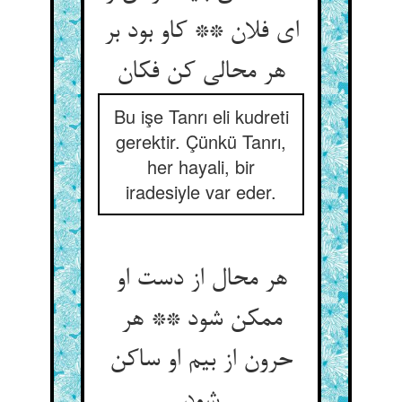
ای فلان ** کاو بود بر
Bu işe Tanrı eli kudreti
gerektir. Çünkü Tanrı,
her hayali, bir
iradesiyle var eder.
هر محال از دست او
ممکن شود ** هر
حرون از بیم او ساکن
شود