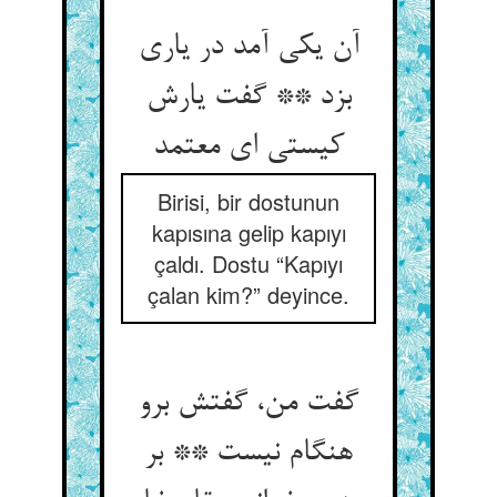
آن یکی آمد در یاری
بزد ** گفت یارش
کیستی ای معتمد
Birisi, bir dostunun
kapısına gelip kapıyı
çaldı. Dostu “Kapıyı
çalan kim?” deyince.
گفت من، گفتش برو
هنگام نیست ** بر