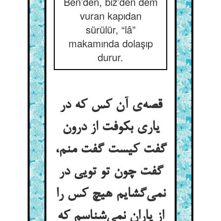
Ben’den, biz’den dem
vuran kapıdan
sürülür, “lâ”
makamında dolaşıp
durur.
قصه‌‌ی آن کس که در
یاری بکوفت از درون
گفت کیست گفت منم،
گفت چون تو تویی در
نمی‌‌گشایم هیچ کس را
از یاران نمی‌‌شناسم که