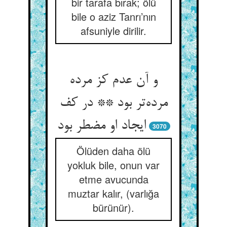
bir tarafa bırak; ölü
bile o aziz Tanrı’nın
afsuniyle dirilir.
و آن عدم کز مرده
مرده‌‌تر بود ** در کف
ایجاد او مضطر بود
3070
Ölüden daha ölü
yokluk bile, onun var
etme avucunda
muztar kalır, (varlığa
bürünür).