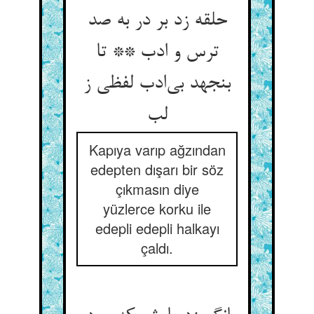
حلقه زد بر در به صد
ترس و ادب ** تا
بنجهد بی‌‌ادب لفظی ز
Kapıya varıp ağzından
edepten dışarı bir söz
çıkmasın diye
yüzlerce korku ile
edepli edepli halkayı
çaldı.