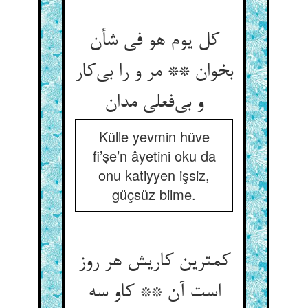
کل يوم هو فی شأن
بخوان ** مر و را بی‌‌کار
Külle yevmin hüve
fi’şe’n âyetini oku da
onu katiyyen işsiz,
güçsüz bilme.
کمترین کاریش هر روز
است آن ** کاو سه