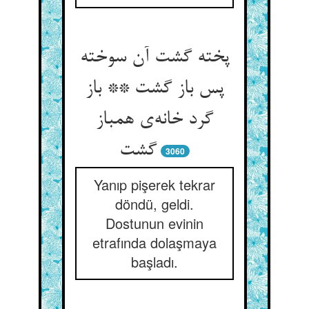
پخته گشت آن سوخته
پس باز گشت ** باز
گرد خانه‌‌ی همباز
3060
Yanıp pişerek tekrar
döndü, geldi.
Dostunun evinin
etrafında dolaşmaya
başladı.