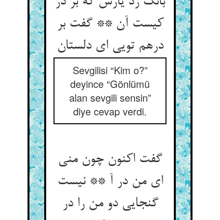
بانگ زد یارش که بر در
کیست آن ** گفت بر
Sevgilisi “Kim o?”
deyince “Gönlümü
alan sevgili sensin”
diye cevap verdi.
گفت اکنون چون منی
ای من در آ ** نیست
گنجایی دو من را در