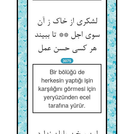
لشکری از خاک ز آن
سوی اجل ** تا ببیند
3075
Bir bölüğü de
herkesin yaptığı işin
karşılığını görmesi için
yeryüzünden ecel
tarafına yürür.