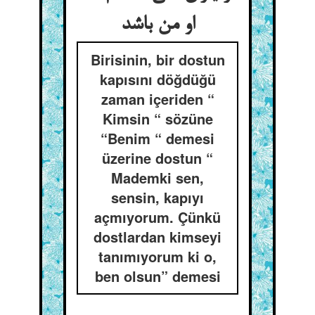
او من باشد
Birisinin, bir dostun
kapısını döğdüğü
zaman içeriden “
Kimsin “ sözüne
“Benim “ demesi
üzerine dostun “
Mademki sen,
sensin, kapıyı
açmıyorum. Çünkü
dostlardan kimseyi
tanımıyorum ki o,
ben olsun” demesi