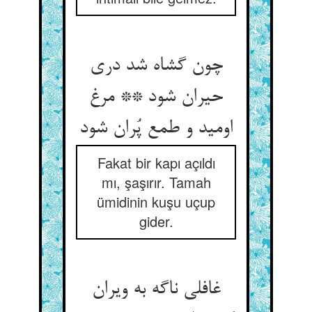
چون گشاه شد دری
حیران شود ** مرغ
اومید و طمع پُران شود
Fakat bir kapı açıldı
mı, şaşırır. Tamah
ümidinin kuşu uçup
gider.
غافلی ناگه به ویران