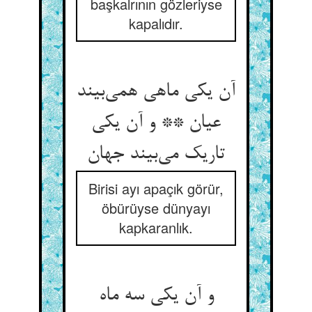
başkalrının gözleriyse
kapalıdır.
آن یکی ماهی همی‌‌بیند
عیان ** و آن یکی
Birisi ayı apaçık görür,
öbürüyse dünyayı
kapkaranlık.
و آن یکی سه ماه