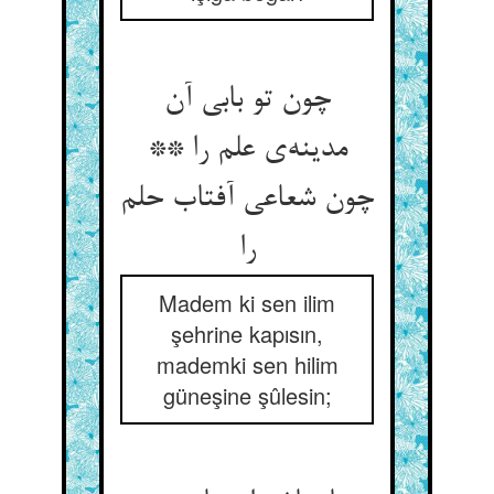
چون تو بابی آن
مدینه‌‌ی علم را **
چون شعاعی آفتاب حلم
را
Madem ki sen ilim
şehrine kapısın,
mademki sen hilim
güneşine şûlesin;