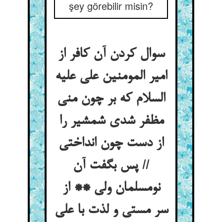
şey görebilir misin?
سوال کردن آن کافر از
امیر المومنین علی علیه
السلام که بر چون منی
مظفر شدی شمشیر را
از دست چون انداختی
// پس بگفت آن
نومسلمان ولی ** از
سر مستی و لذت با علی