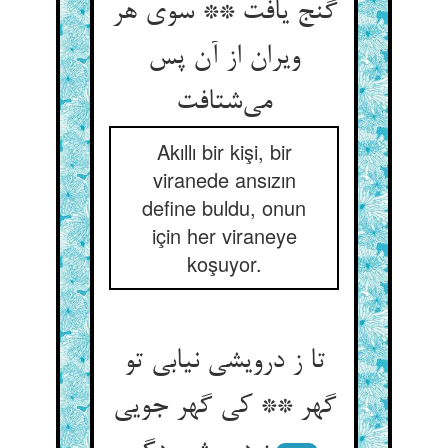
گنج یافت ** سوی هر
ویران از آن پس
Akıllı bir kişi, bir
viranede ansızın
define buldu, onun
için her viraneye
koşuyor.
تا ز درویشی نیابی تو
گهر ** کی گهر جویی