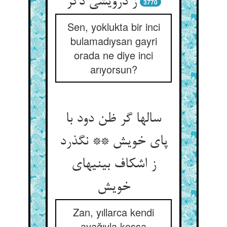
ز درویشی دگر
3770
Sen, yoklukta bir inci
bulamadıysan gayri
orada ne diye inci
arıyorsun?
سالها گر ظن دود با
پای خویش ** نگذرد
ز اشکاف بینیهای
Zan, yıllarca kendi
ayağıyla koşsa