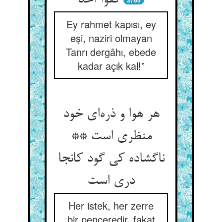
کفوا أحد
3765
Ey rahmet kapısı, ey
eşi, naziri olmayan
Tanrı dergâhı, ebede
kadar açık kal!”
هر هوا و ذره‌‌ای خود
منظری است **
ناگشاده کی گود کانجا
Her istek, her zerre
bir penceredir, fakat