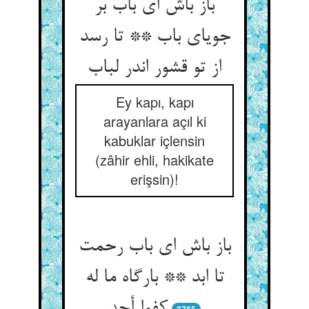
باز باش ای باب بر
جویای باب ** تا رسد
Ey kapı, kapı
arayanlara açıl ki
kabuklar içlensin
(zâhir ehli, hakikate
erişsin)!
باز باش ای باب رحمت
تا ابد ** بارگاه ما له