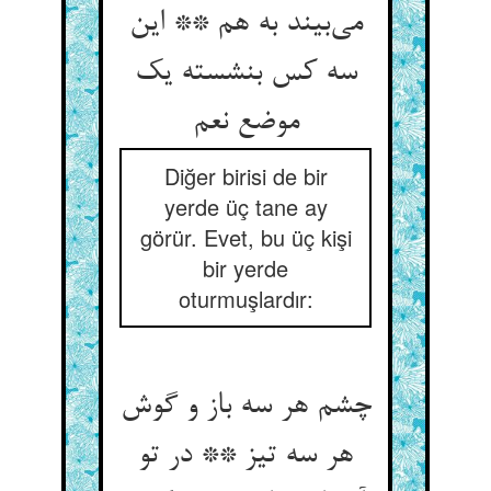
می‌‌بیند به هم ** این
سه کس بنشسته یک
Diğer birisi de bir
yerde üç tane ay
görür. Evet, bu üç kişi
bir yerde
oturmuşlardır:
چشم هر سه باز و گوش
هر سه تیز ** در تو