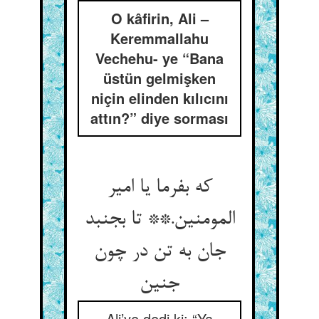
O kâfirin, Ali –
Keremmallahu
Vechehu- ye “Bana
üstün gelmişken
niçin elinden kılıcını
attın?” diye sorması
که بفرما یا امیر
المومنین.** تا بجنبد
جان به تن در چون
جنین
Ali’ye dedi ki: “Ya