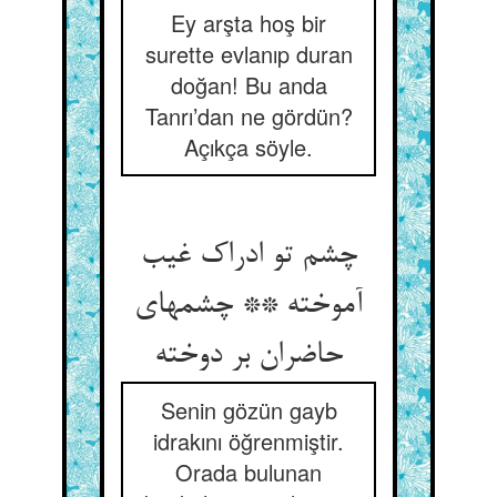
Ey arşta hoş bir
surette evlanıp duran
doğan! Bu anda
Tanrı’dan ne gördün?
Açıkça söyle.
چشم تو ادراک غیب
آموخته ** چشمهای
Senin gözün gayb
idrakını öğrenmiştir.
Orada bulunan