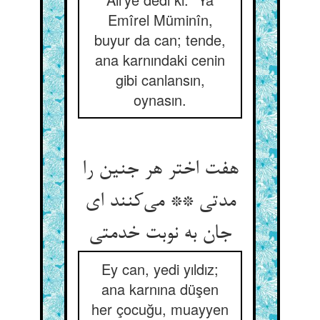
Emîrel Müminîn,
buyur da can; tende,
ana karnındaki cenin
gibi canlansın,
oynasın.
هفت اختر هر جنین را
مدتی ** می‌‌کنند ای
Ey can, yedi yıldız;
ana karnına düşen
her çocuğu, muayyen