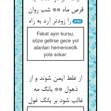
قرص ماه ** شب روان
3760
Fakat ayın kursu,
söze gelirse gece yol
alanları hemencecik
yola sokar.
از غلط ایمن شوند و از
ذهول ** بانگ مه