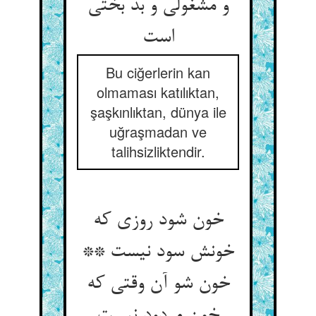
و مشغولی و بد بختی
Bu ciğerlerin kan
olmaması katılıktan,
şaşkınlıktan, dünya ile
uğraşmadan ve
talihsizliktendir.
خون شود روزی که
خونش سود نیست **
خون شو آن وقتی که