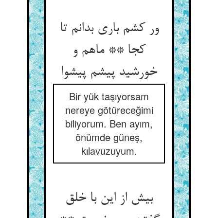
ور کشم باری بدانم تا
کجا ** ماهم و
خورشید پیشم پیشوا
Bir yük taşıyorsam
nereye götüreceğimi
biliyorum. Ben ayım,
önümde güneş,
kılavuzuyum.
بیش از این با خلق