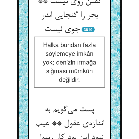
گفتن روی نیست **
بحر را گنجایی اندر
3810
Halka bundan fazla
söylemeye imkân
yok; denizin ırmağa
sığması mümkün
değildir.
پست می‌‌گویم به
اندازه‌‌ی عقول ** عیب