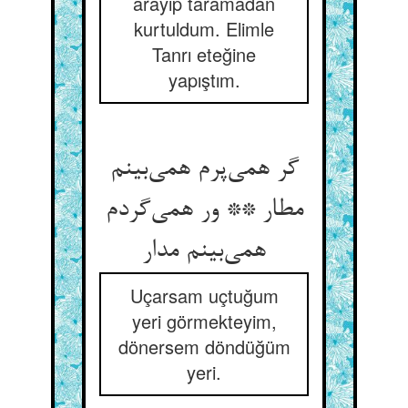
arayıp taramadan
kurtuldum. Elimle
Tanrı eteğine
yapıştım.
گر همی‌‌پرم همی‌‌بینم
مطار ** ور همی‌‌گردم
همی‌‌بینم مدار
Uçarsam uçtuğum
yeri görmekteyim,
dönersem döndüğüm
yeri.