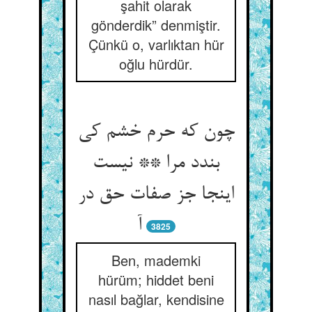
şahit olarak
gönderdik” denmiştir.
Çünkü o, varlıktan hür
oğlu hürdür.
چون که حرم خشم کی
بندد مرا ** نیست
اینجا جز صفات حق در
آ
3825
Ben, mademki
hürüm; hiddet beni
nasıl bağlar, kendisine