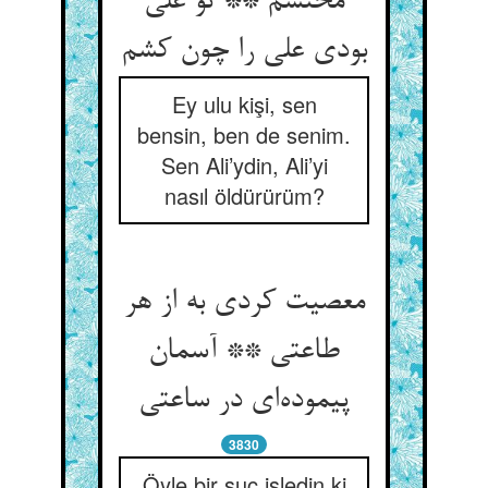
محتشم ** تو علی
Ey ulu kişi, sen
bensin, ben de senim.
Sen Ali’ydin, Ali’yi
nasıl öldürürüm?
معصیت کردی به از هر
طاعتی ** آسمان
3830
Öyle bir suç işledin ki