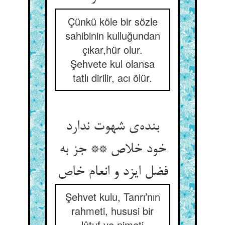
Çünkü köle bir sözle
sahibinin kulluğundan
çıkar,hür olur.
Şehvete kul olansa
tatlı dirilir, acı ölür.
بنده‌‌ی شهوت ندارد
خود خلاص ** جز به
Şehvet kulu, Tanrı’nın
rahmeti, hususi bir
lûtuf ve nimeti