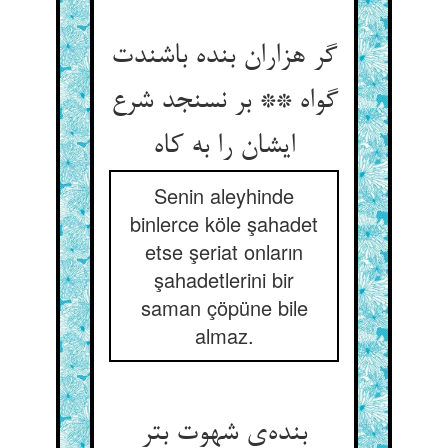
گر هزاران بنده باشندت
گواه ** بر نسنجد شرع
Senin aleyhinde
binlerce köle şahadet
etse şeriat onların
şahadetlerini bir
saman çöpüne bile
almaz.
بنده‌‌ی شهوت بتر