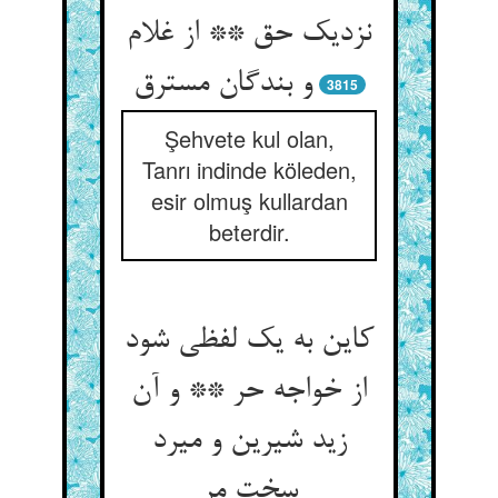
نزدیک حق ** از غلام
3815
Şehvete kul olan,
Tanrı indinde köleden,
esir olmuş kullardan
beterdir.
کاین به یک لفظی شود
از خواجه حر ** و آن
زید شیرین و میرد
سخت مر