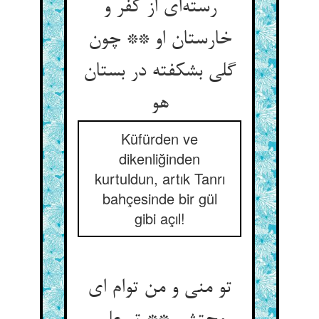
رسته‌‌ای از کفر و
خارستان او ** چون
گلی بشکفته در بستان
هو
Küfürden ve
dikenliğinden
kurtuldun, artık Tanrı
bahçesinde bir gül
gibi açıl!
تو منی و من توام ای