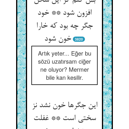
بس کنم گر این سخن
افزون شود ** خود
جگر چه بود که خارا
خون شود
3820
Artık yeter... Eğer bu
sözü uzatırsam ciğer
ne oluyor? Mermer
bile kan kesilir.
این جگرها خون نشد نز
سختی است ** غفلت