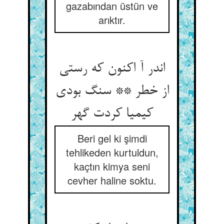
gazabından üstün ve
arıktır.
اندر آ اکنون که رستی
از خطر ** سنگ بودی
کیمیا کردت گهر
Beri gel ki şimdi
tehlikeden kurtuldun,
kaçtın kimya seni
cevher haline soktu.