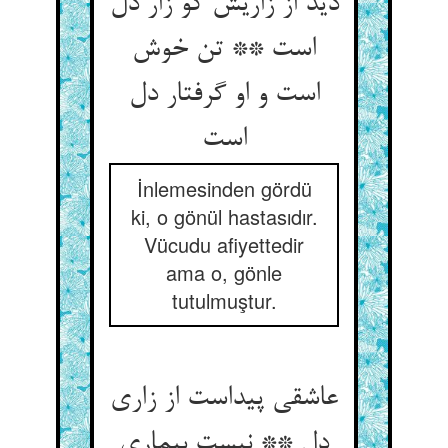
دید از زاریش کو زار دل
است ** تن خوش
است و او گرفتار دل
İnlemesinden gördü
ki, o gönül hastasıdır.
Vücudu afiyettedir
ama o, gönle
tutulmuştur.
عاشقی پیداست از زاری
دل ** نیست بیماری