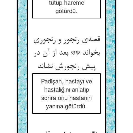
tutup hareme
götürdü.
قصه‌‌ی رنجور و رنجوری
بخواند ** بعد از آن در
پیش رنجورش نشاند
Padişah, hastayı ve
hastalığını anlatıp
sonra onu hastanın
yanına götürdü.