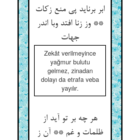
ابر برناید پی منع زکات
** وز زنا افتد وبا اندر
Zekât verilmeyince
yağmur bulutu
gelmez, zinadan
dolayı da etrafa veba
yayılır.
هر چه بر تو آید از
ظلمات و غم ** آن ز