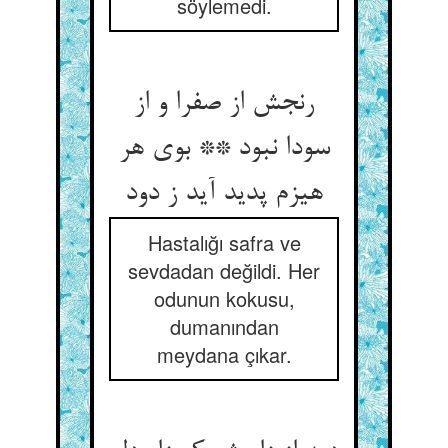
söylemedi.
رنجش از صفرا و از
سودا نبود ** بوی هر
هیزم پدید آید ز دود
Hastalığı safra ve
sevdadan değildi. Her
odunun kokusu,
dumanından
meydana çıkar.