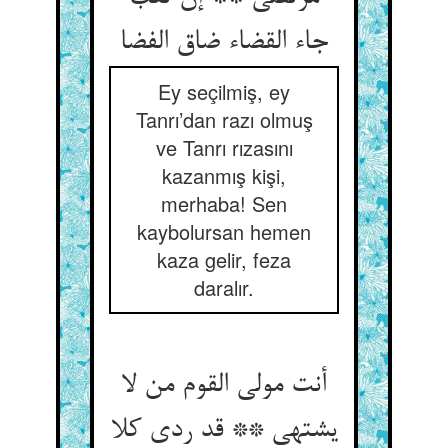
جاء القضاء ضاق الفضا
Ey seçilmiş, ey
Tanrı’dan razı olmuş
ve Tanrı rızasını
kazanmış kişi,
merhaba! Sen
kaybolursan hemen
kaza gelir, feza
daralır.
أنت مولی القوم من لا
یشتهی ** قد ردی کلا