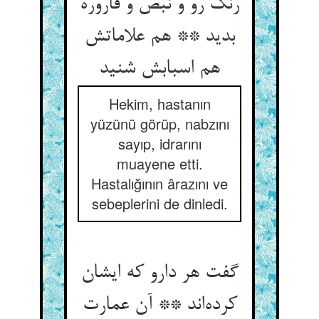
رنگ رو و نبض و قاروره
بدید ** هم علاماتش
هم اسبابش شنید
Hekim, hastanın
yüzünü görüp, nabzını
sayıp, idrarını
muayene etti.
Hastalığının ârazını ve
sebeplerini de dinledi.
گفت هر دارو که ایشان
کرده‌‌اند ** آن عمارت