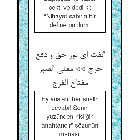
çekti ve dedi ki:
“Nihayet sabırla bir
define buldum.
گفت ای نور حق و دفع
حرج ** معنی الصبر
Ey vuslatı, her sualin
cevabı! Senin
yüzünden nişliğin
anahtarıdır” sözünün
manası,