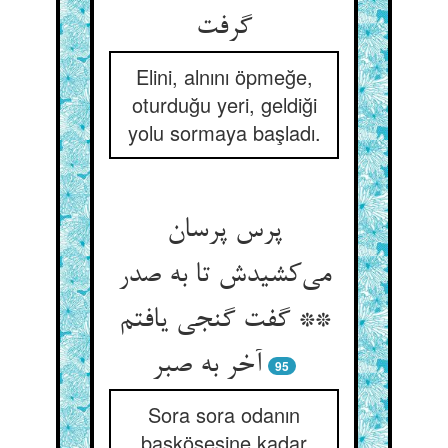
Elini, alnını öpmeğe,
oturduğu yeri, geldiği
yolu sormaya başladı.
پرس پرسان
می‌‌کشیدش تا به صدر
** گفت گنجی یافتم
آخر به صبر
95
Sora sora odanın
başköşesine kadar