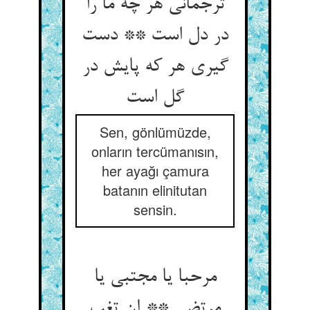
ترجمانی هر چه ما را
در دل است ** دست
گیری هر که پایش در
Sen, gönlümüzde,
onların tercümanısın,
her ayağı çamura
batanın elinitutan
sensin.
مرحبا یا مجتبی یا
مرتضی ** إن تغب