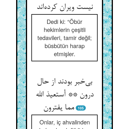
نیست ویران کرده‌‌اند
Dedi ki: “Öbür
hekimlerin çeşitli
tedavileri, tamir değil;
büsbütün harap
etmişler.
بی‌‌خبر بودند از حال
درون ** أستعیذ الله
105
Onlar, iç ahvalinden