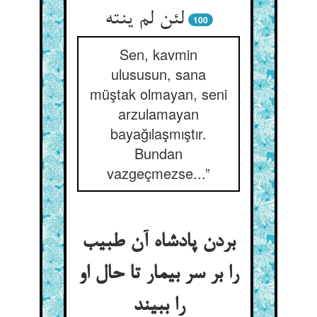
100
Sen, kavmin
ulususun, sana
müştak olmayan, seni
arzulamayan
bayağılaşmıştır.
Bundan
vazgeçmezse...”
بردن پادشاه آن طبیب
را بر سر بیمار تا حال او
را ببیند