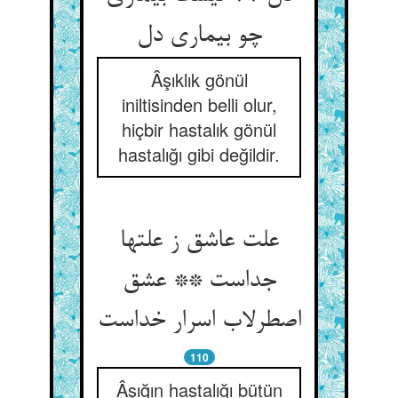
Âşıklık gönül
iniltisinden belli olur,
hiçbir hastalık gönül
hastalığı gibi değildir.
علت عاشق ز علتها
جداست ** عشق
110
Âşığın hastalığı bütün