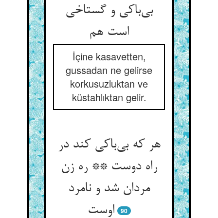
بی‌‌باکی و گستاخی
İçine kasavetten,
gussadan ne gelirse
korkusuzluktan ve
küstahlıktan gelir.
هر که بی‌‌باکی کند در
راه دوست ** ره زن
مردان شد و نامرد
90