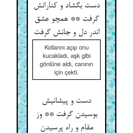
دست بگشاد و کنارانش
گرفت ** همچو عشق
Kollarını açıp onu
kucakladı, aşk gibi
gönlüne aldı, canının
için çekti.
دست و پیشانیش
بوسیدن گرفت ** وز
مقام و راه پرسیدن