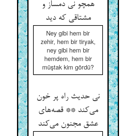
همچو نی دمساز و
مشتاقی که دید
Ney gibi hem bir
zehir, hem bir tiryak,
ney gibi hem bir
hemdem, hem bir
müştak kim gördü?
نی حدیث راه پر خون
می‌‌کند ** قصه‌‌های
عشق مجنون می‌‌کند