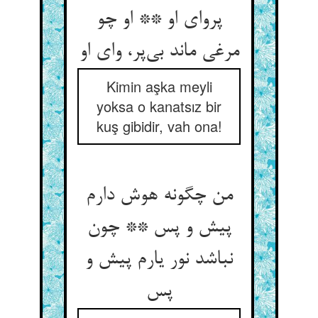
پروای او ** او چو
مرغی ماند بی‌‌پر، وای او
Kimin aşka meyli
yoksa o kanatsız bir
kuş gibidir, vah ona!
من چگونه هوش دارم
پیش و پس ** چون
نباشد نور یارم پیش و