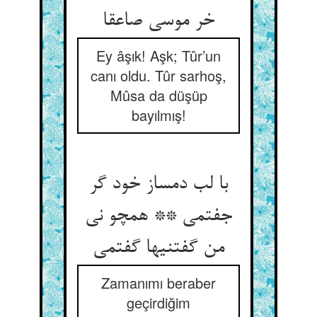
خر موسی صاعقا
Ey âşık! Aşk; Tûr’un
canı oldu. Tûr sarhoş,
Mûsa da düşüp
bayılmış!
با لب دمساز خود گر
جفتمی ** همچو نی
Zamanımı beraber
geçirdiğim