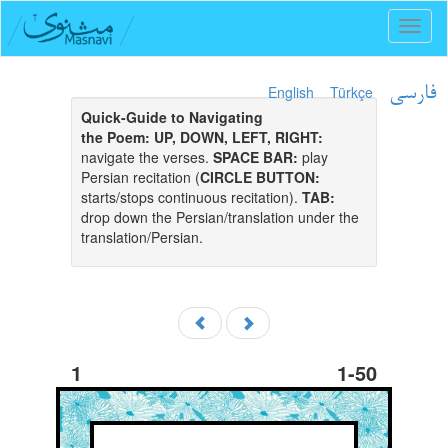
Toggl
naviga
English
Türkçe
فارسی
Quick-Guide to Navigating
the Poem:
UP, DOWN, LEFT, RIGHT:
navigate the verses.
SPACE BAR:
play
Persian recitation (
CIRCLE BUTTON:
starts/stops continuous recitation).
TAB:
drop down the Persian/translation under the
translation/Persian.
1
1-50