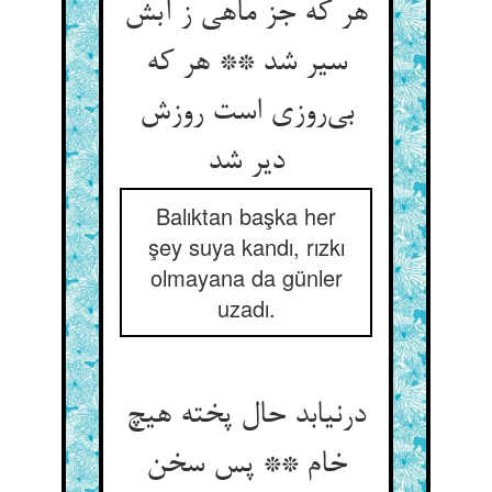
هر که جز ماهی ز آبش
سیر شد ** هر که
بی‌‌روزی است روزش
دیر شد
Balıktan başka her
şey suya kandı, rızkı
olmayana da günler
uzadı.
درنیابد حال پخته هیچ
خام ** پس سخن