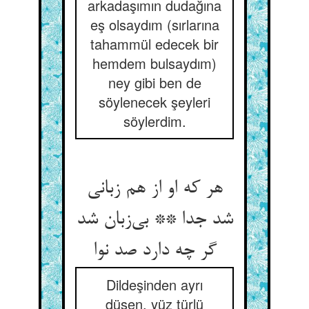
arkadaşımın dudağına
eş olsaydım (sırlarına
tahammül edecek bir
hemdem bulsaydım)
ney gibi ben de
söylenecek şeyleri
söylerdim.
هر که او از هم زبانی
شد جدا ** بی‌‌زبان شد
گر چه دارد صد نوا
Dildeşinden ayrı
düşen, yüz türlü