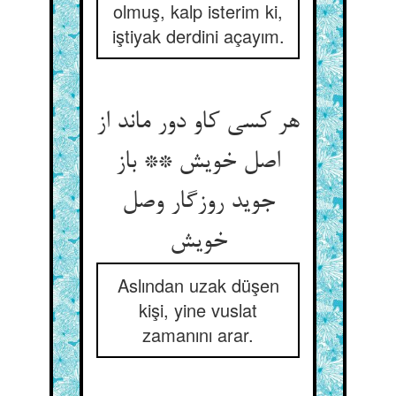
olmuş, kalp isterim ki,
iştiyak derdini açayım.
هر کسی کاو دور ماند از
اصل خویش ** باز
جوید روزگار وصل
Aslından uzak düşen
kişi, yine vuslat
zamanını arar.