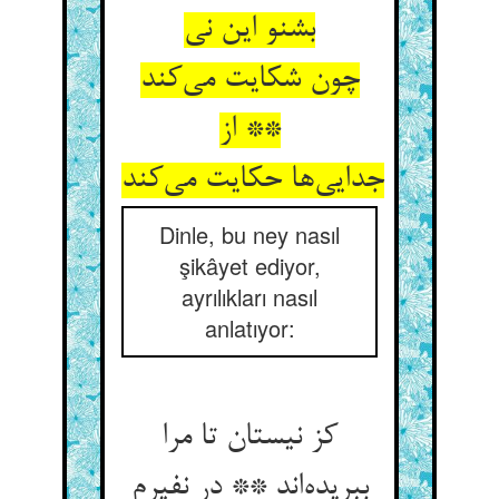
بشنو این نی
چون شکایت می‌‌کند
** از
جدایی‌‌ها حکایت می‌‌کند
Dinle, bu ney nasıl
şikâyet ediyor,
ayrılıkları nasıl
anlatıyor:
کز نیستان تا مرا
ببریده‌‌اند ** در نفیرم