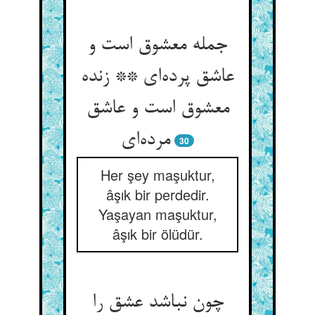
جمله معشوق است و
عاشق پرده‌‌ای ** زنده
معشوق است و عاشق
30
Her şey maşuktur,
âşık bir perdedir.
Yaşayan maşuktur,
âşık bir ölüdür.
چون نباشد عشق را