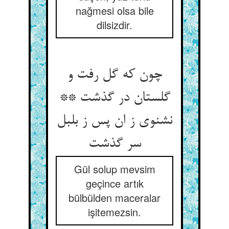
nağmesi olsa bile
dilsizdir.
چون که گل رفت و
گلستان در گذشت **
نشنوی ز ان پس ز بلبل
Gül solup mevsim
geçince artık
bülbülden maceralar
işitemezsin.