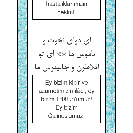
hastalıklarımızın
hekimi;
ای دوای نخوت و
ناموس ما ** ای تو
افلاطون و جالینوس ما
Ey bizim kibir ve
azametimizin ilâcı, ey
bizim Eflâtun’umuz!
Ey bizim
Calinus’umuz!