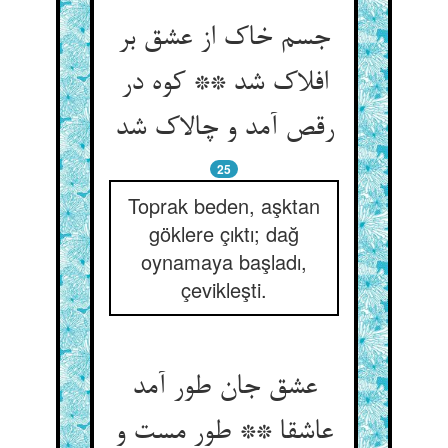
جسم خاک از عشق بر
افلاک شد ** کوه در
رقص آمد و چالاک شد
25
Toprak beden, aşktan
göklere çıktı; dağ
oynamaya başladı,
çevikleşti.
عشق جان طور آمد
عاشقا ** طور مست و