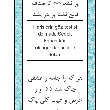
پر نشد ** تا صدف
قانع نشد پر در نشد
Harislerin göz testisi
dolmadı. Sedef,
kanaatkâr
olduğundan inci ile
doldu.
هر که را جامه ز عشقی
چاک شد ** او ز
حرص و عیب کلی پاک