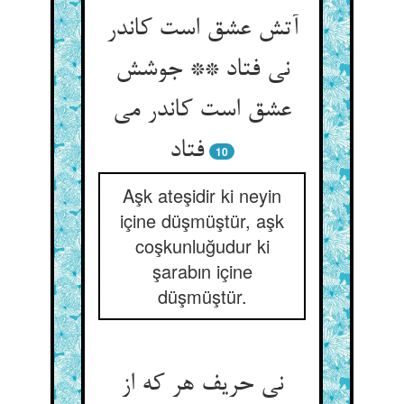
آتش عشق است کاندر
نی فتاد ** جوشش
عشق است کاندر می
‌‌فتاد
10
Aşk ateşidir ki neyin
içine düşmüştür, aşk
coşkunluğudur ki
şarabın içine
düşmüştür.
نی حریف هر که از