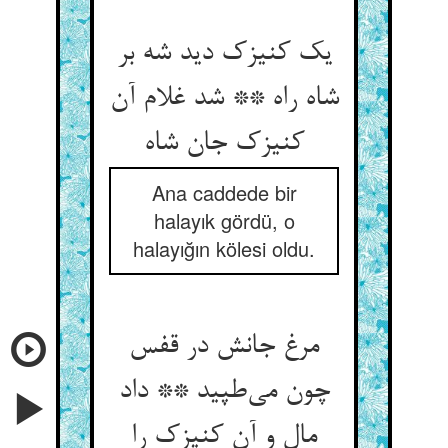
یک کنیزک دید شه بر
شاه راه ** شد غلام آن
Ana caddede bir
halayık gördü, o
halayığın kölesi oldu.
مرغ جانش در قفس
چون می‌‌طپید ** داد
مال و آن کنیزک را