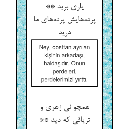
یاری برید **
پرده‌‌هایش پرده‌‌های ما
درید
Ney, dosttan ayrılan
kişinin arkadaşı,
haldaşıdır. Onun
perdeleri,
perdelerimizi yırttı.
همچو نی زهری و
تریاقی که دید **