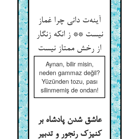
آینه‌‌ت دانی چرا غماز
نیست ** ز انکه زنگار
Aynan, bilir misin,
neden gammaz değil?
Yüzünden tozu, pası
silinmemiş de ondan!
عاشق شدن پادشاه بر
کنیزک رنجور و تدبیر