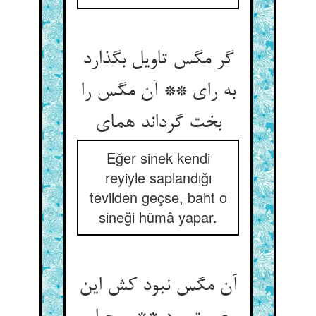
گر مگس تاویل بگذارد
به رای ** آن مگس را
Eğer sinek kendi
reyiyle saplandığı
tevilden geçse, baht o
sineği hümâ yapar.
آن مگس نبود کش این