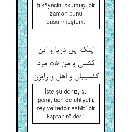
hikâyesini okumuş, bir
zaman bunu
düşünmüştüm.
اینک این دریا و این
کشتی و من ** مرد
İşte şu deniz, şu
gemi, ben de ehliyefli,
rey ve tedbir sahibi bir
kaptanın” dedi.