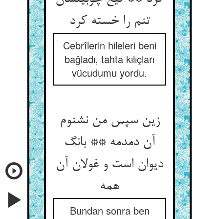
تنم را خسته کرد
Cebrîlerin hileleri beni
bağladı, tahta kılıçları
vücudumu yordu.
زین سپس من نشنوم
آن دمدمه ** بانگ
دیوان است و غولان آن
Bundan sonra ben