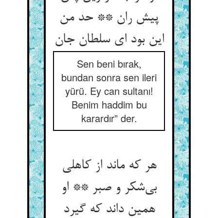
پیش ران ** حد من
Sen beni bırak,
bundan sonra sen ileri
yürü. Ey can sultanı!
Benim haddim bu
karardır” der.
هر که ماند از کاهلی
بی‌‌شکر و صبر ** او
همین داند که گیرد