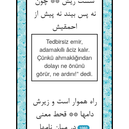
سست ریش ** چون
نه پس بیند نه پیش از
Tedbirsiz emir,
adamakıllı âciz kalır.
Çünkü ahmaklığından
dolayı ne önünü
görür, ne ardını!” dedi.
راه هموار است و زیرش
دامها ** قحط معنی
در میان نامها
1060