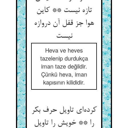
تازه نیست ** کاین
هوا جز قفل آن دروازه
Heva ve heves
tazelenip durdukça
iman taze değildir.
Çünkü heva, iman
kapısının kilididir.
کرده‌‌ای تاویل حرف بکر
را ** خویش را تاویل