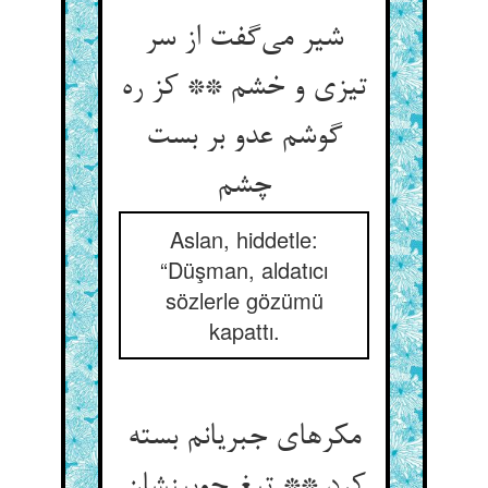
شیر می‌‌گفت از سر
تیزی و خشم ** کز ره
گوشم عدو بر بست
Aslan, hiddetle:
“Düşman, aldatıcı
sözlerle gözümü
kapattı.
مکرهای جبریانم بسته
کرد ** تیغ چوبینشان