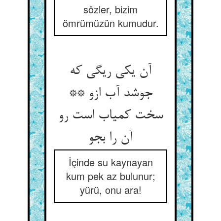
sözler, bizim
ömrümüzün kumudur.
آن یکی ریگی که
جوشد آب ازو **
سخت کمیاب است رو
آن را بجو
İçinde su kaynayan
kum pek az bulunur;
yürü, onu ara!