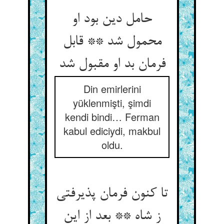
حامل دین بود او
محمول شد ** قابل
فرمان بد او مقبول شد
Din emirlerini
yüklenmişti, şimdi
kendi bindi… Ferman
kabul ediciydi, makbul
oldu.
تا کنون فرمان پذیرفتی
ز شاه ** بعد از این