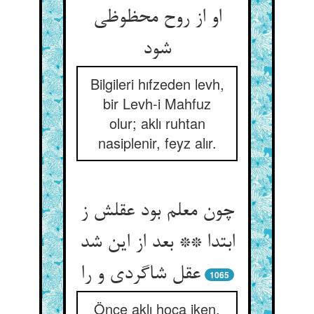
او از روح محظوظی
شود
Bilgileri hıfzeden levh,
bir Levh-i Mahfuz
olur; aklı ruhtan
nasiplenir, feyz alır.
چون معلم بود عقلش ز
ابتدا ** بعد از این شد
عقل شاگردی و را
1065
Önce aklı hoca iken,