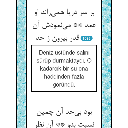
بر سر دریا همی‌‌راند او
عمد ** می‌‌نمودش آن
قدر بیرون ز حد
1085
Deniz üstünde salını
sürüp durmaktaydı. O
kadarcık bir su ona
haddinden fazla
göründü.
بود بی‌‌حد آن چمین
نسبت بدو ** آن نظر