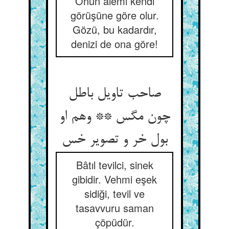
Onun âlemi kendi
görüşüne göre olur.
Gözü, bu kadardır,
denizi de ona göre!
صاحب تاویل باطل
چون مگس ** وهم او
Bâtıl tevilci, sinek
gibidir. Vehmi eşek
sidiği, tevil ve
tasavvuru saman
çöpüdür.