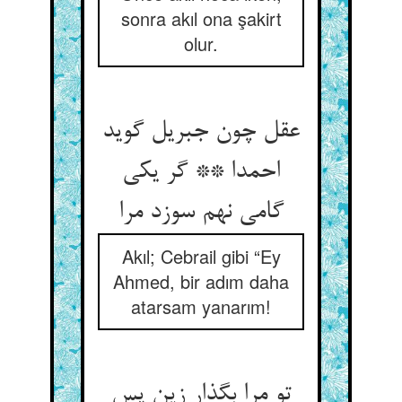
sonra akıl ona şakirt
olur.
عقل چون جبریل گوید
احمدا ** گر یکی
گامی نهم سوزد مرا
Akıl; Cebrail gibi “Ey
Ahmed, bir adım daha
atarsam yanarım!
تو مرا بگذار زین پس