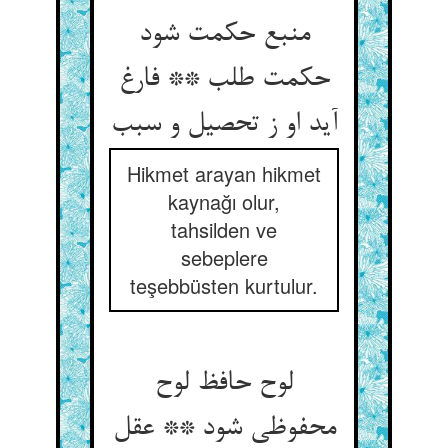
منبع حکمت شود
حکمت طلب ** فارغ
Hikmet arayan hikmet
kaynağı olur,
tahsilden ve
sebeplere
teşebbüsten kurtulur.
لوح حافظ لوح
محفوظی شود ** عقل