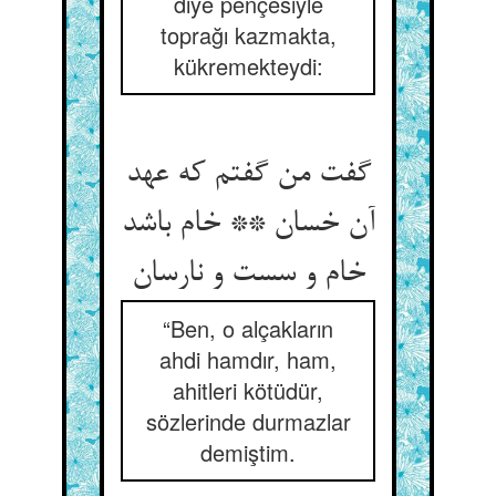
diye pençesiyle
toprağı kazmakta,
kükremekteydi:
گفت من گفتم که عهد
آن خسان ** خام باشد
“Ben, o alçakların
ahdi hamdır, ham,
ahitleri kötüdür,
sözlerinde durmazlar
demiştim.