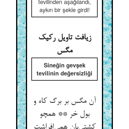
tevilinden aşağılandı,
aykırı bir şekle girdi!
زیافت تاویل رکیک
Sineğin gevşek
tevilinin değersizliği
آن مگس بر برگ کاه و
بول خر ** همچو
کشتی‌‌بان همی‌‌افراشت