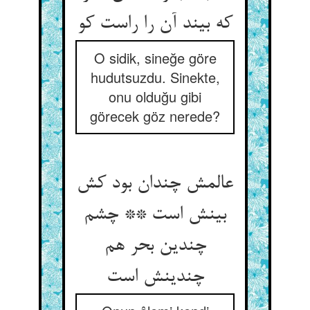
که بیند آن را راست کو
O sidik, sineğe göre
hudutsuzdu. Sinekte,
onu olduğu gibi
görecek göz nerede?
عالمش چندان بود کش
بینش است ** چشم
چندین بحر هم