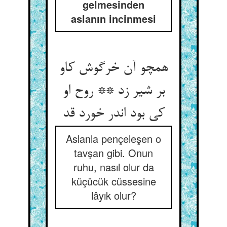
gelmesinden
aslanın incinmesi
همچو آن خرگوش کاو
بر شیر زد ** روح او
کی بود اندر خورد قد
Aslanla pençeleşen o
tavşan gibi. Onun
ruhu, nasıl olur da
küçücük cüssesine
lâyık olur?