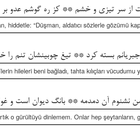
an, hiddetle: “Düşman, aldatıcı sözlerle gözümü kapa
بریانم بسته کرد ** تیغ چوبینشان تنم را خ
lerin hileleri beni bağladı, tahta kılıçları vücudumu 
ık o gürültüyü dinlemem. Onlar hep şeytanların, gu