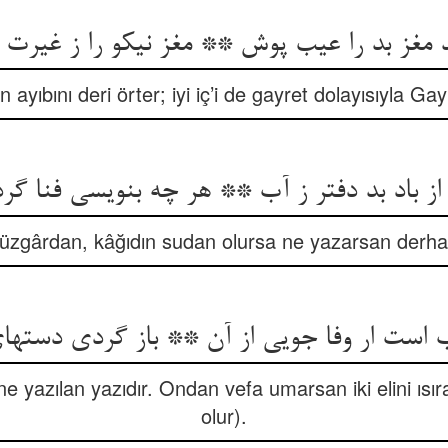
in ayıbını deri örter; iyi iç’i de gayret dolayısıyla Ga
üzgârdan, kâğıdın sudan olursa ne yazarsan derhal
e yazılan yazıdır. Ondan vefa umarsan iki elini ısı
olur).