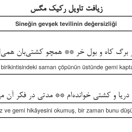
Sineğin gevşek tevilinin değersizliği
برگ کاه و بول خر ** همچو کشتی‌‌بان همی‌‌
 birikintisindeki saman çöpünün üstünde gemi kaptan
iz ve gemi hikâyesini okumuş, bir zaman bunu dü