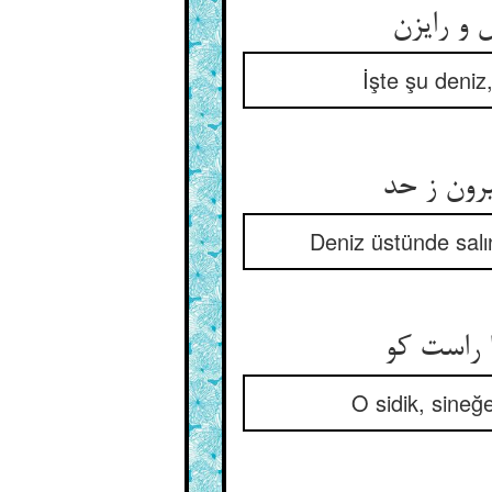
İşte şu deniz,
یرون ز حد
Deniz üstünde salı
 راست کو
O sidik, sineğ