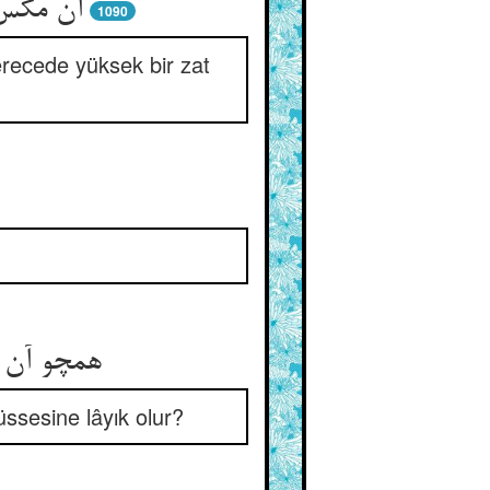
آن مگس 
1090
erecede yüksek bir zat
همچو آن خ
ssesine lâyık olur?