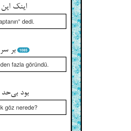
kaptanın” dedi.
بر سر 
1085
nden fazla göründü.
بود بی‌‌ح
ek göz nerede?