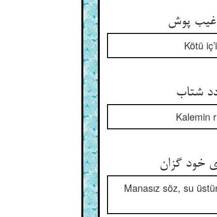
Kötü iç’
Kalemin r
Manasız söz, su üstün