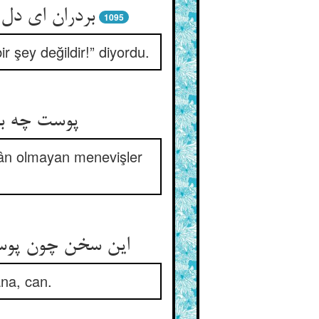
1095
r şey değildir!” diyordu.
kân olmayan menevişler
ana, can.