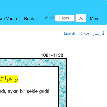
om Verse
Book
More
Verse:
Go
English
Türkçe
فارسی
1081-1130
, aykırı bir şekle girdi!