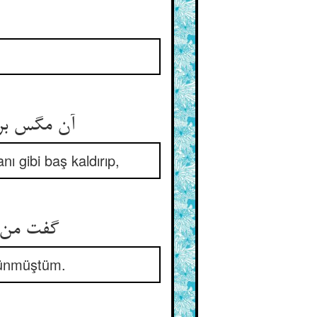
آن مگس بر 
ı gibi baş kaldırıp,
şünmüştüm.