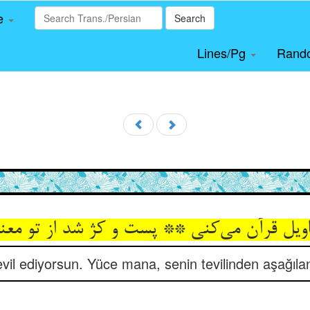
le
Search
Lines/Pg
Rand
evil ediyorsun. Yüce mana, senin tevilinden aşağılandı