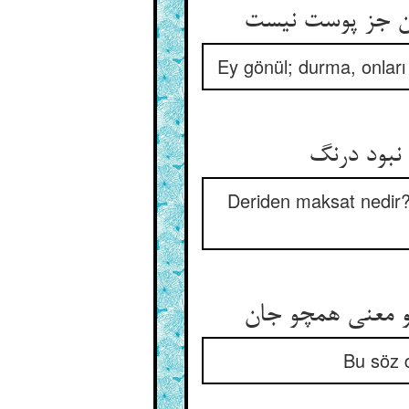
Ey gönül; durma, onları 
Deriden maksat nedir?
Bu söz d