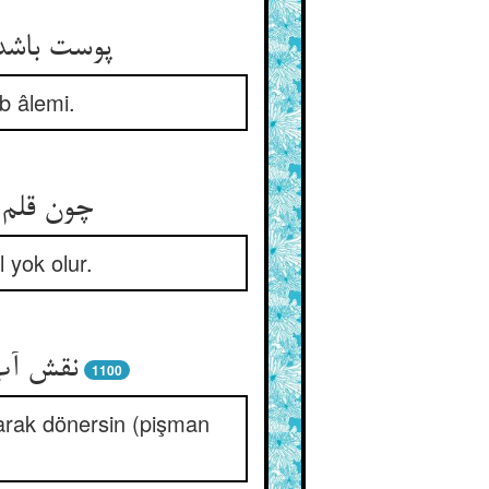
yb âlemi.
 yok olur.
1100
rarak dönersin (pişman