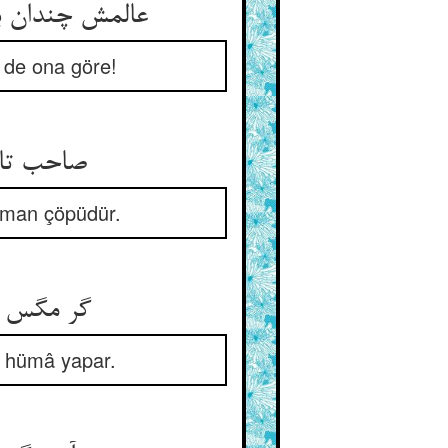
 de ona göre!
 saman çöpüdür.
ği hümâ yapar.