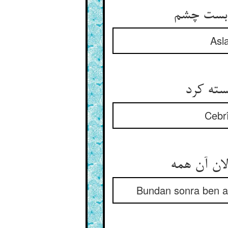
Asl
سته کرد
Cebrî
Bundan sonra ben art