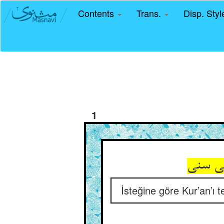
Contents
Trans.
Disp. Sty
1
İsteğine göre Kur’an’ı t