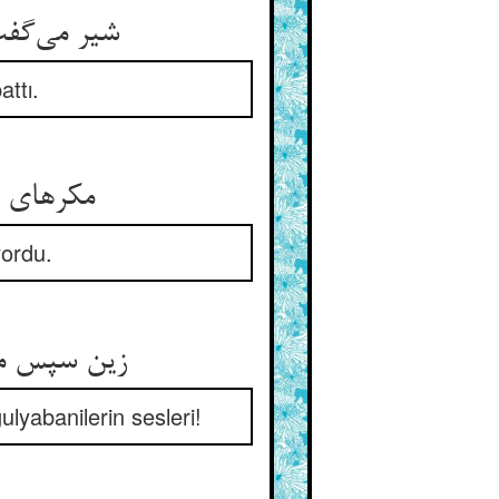
ttı.
مکرهای ج
yordu.
lyabanilerin sesleri!