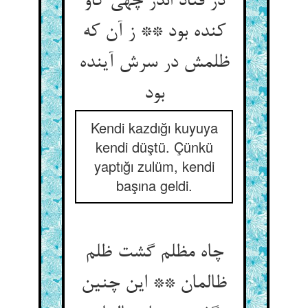
در فتاد اندر چهی کاو
کنده بود ** ز آن که
ظلمش در سرش آینده
بود
Kendi kazdığı kuyuya
kendi düştü. Çünkü
yaptığı zulüm, kendi
başına geldi.
چاه مظلم گشت ظلم
ظالمان ** این چنین