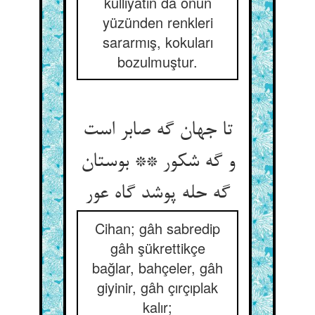
külliyatın da onun
yüzünden renkleri
sararmış, kokuları
bozulmuştur.
تا جهان گه صابر است
و گه شکور ** بوستان
گه حله پوشد گاه عور
Cihan; gâh sabredip
gâh şükrettikçe
bağlar, bahçeler, gâh
giyinir, gâh çırçıplak
kalır;