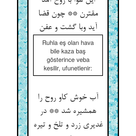
این هوا با روح آمد
مقترن ** چون قضا
Ruhla eş olan hava
bile kaza baş
gösterince veba
kesilir, ufunetlenir:
آب خوش کاو روح را
همشیره شد ** در
غدیری زرد و تلخ و تیره