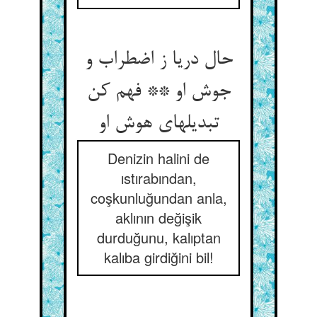
حال دریا ز اضطراب و
جوش او ** فهم کن
تبدیلهای هوش او
Denizin halini de
ıstırabından,
coşkunluğundan anla,
aklının değişik
durduğunu, kalıptan
kalıba girdiğini bil!