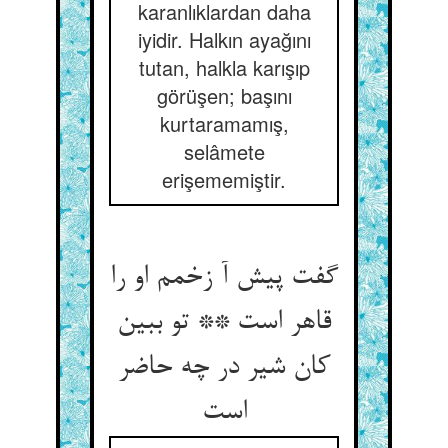
karanlıklardan daha
iyidir. Halkın ayağını
tutan, halkla karışıp
görüşen; başını
kurtaramamış,
selâmete
erişememiştir.
گفت پیش آ زخمم او را
قاهر است ** تو ببین
کان شیر در چه حاضر