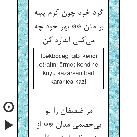
گرد خود چون کرم پیله
بر متن ** بهر خود چه
İpekböceği gibi kendi
etrafını örme; kendine
kuyu kazarsan bari
kararlıca kaz!
مر ضعیفان را تو
بی‌‌خصمی مدان ** از