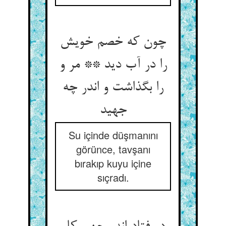
چون که خصم خویش
را در آب دید ** مر و
را بگذاشت و اندر چه
جهید
Su içinde düşmanını
görünce, tavşanı
bırakıp kuyu içine
sıçradı.