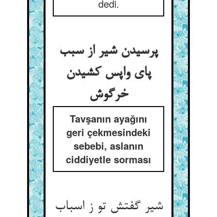
dedi.
پرسیدن شیر از سبب
پای واپس کشیدن
Tavşanın ayağını
geri çekmesindeki
sebebi, aslanın
ciddiyetle sorması
شیر گفتش تو ز اسباب