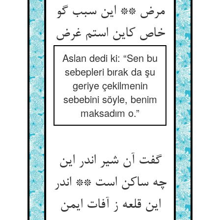
مرض ** این سبب گو
Aslan dedi ki: “Sen bu
sebepleri bırak da şu
geriye çekilmenin
sebebini söyle, benim
maksadım o.”
گفت آن شیر اندر این
چه ساکن است ** اندر
این قلعه ز آفات ایمن