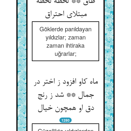
طاق ** لحظه لحظه
Göklerde parıldayan
yıldızlar; zaman
zaman ihtiraka
uğrarlar;
ماه کاو افزود ز اختر در
جمال ** شد ز رنج
1280
Güzellikte yıldızlardan