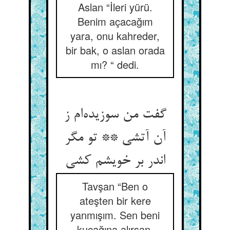
Aslan “İleri yürü.
Benim açacağım
yara, onu kahreder,
bir bak, o aslan orada
mı? “ dedi.
گفت من سوزیده‌‌ام ز
آن آتشی ** تو مگر
Tavşan “Ben o
ateşten bir kere
yanmışım. Sen beni
kucağına alırsan,