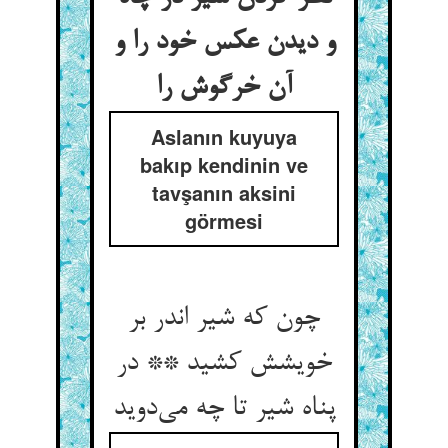
و دیدن عکس خود را و
آن خرگوش را
Aslanın kuyuya
bakıp kendinin ve
tavşanın aksini
görmesi
چون که شیر اندر بر
خویشش کشید ** در
پناه شیر تا چه می‌‌دوید