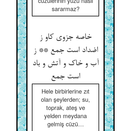
cüzülerinin yüzü nasıl
sararmaz?
خاصه جزوی کاو ز
اضداد است جمع ** ز
آب و خاک و آتش و باد
Hele birbirlerine zıt
olan şeylerden; su,
toprak, ateş ve
yelden meydana
gelmiş cüzü…