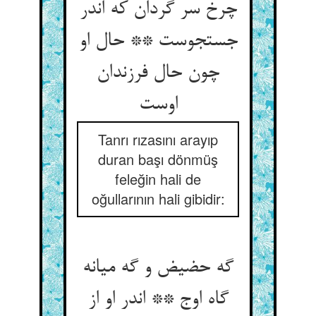
چرخ سر گردان که اندر
جستجوست ** حال او
چون حال فرزندان
Tanrı rızasını arayıp
duran başı dönmüş
feleğin hali de
oğullarının hali gibidir:
گه حضیض و گه میانه
گاه اوج ** اندر او از