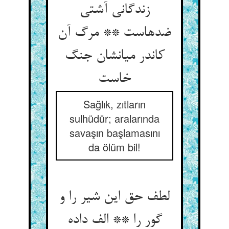
زندگانی آشتی
ضدهاست ** مرگ آن
کاندر میانشان جنگ
Sağlık, zıtların
sulhüdür; aralarında
savaşın başlamasını
da ölüm bil!
لطف حق این شیر را و
گور را ** الف داده