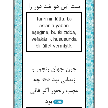
ست این دو ضد دور را
Tanrı’nın lûtfu, bu
aslanla yaban
eşeğine, bu iki zıdda,
vefakârlık hususunda
bir ülfet vermiştir.
چون جهان رنجور و
زندانی بود ** چه
عجب رنجور اگر فانی
بود
1295