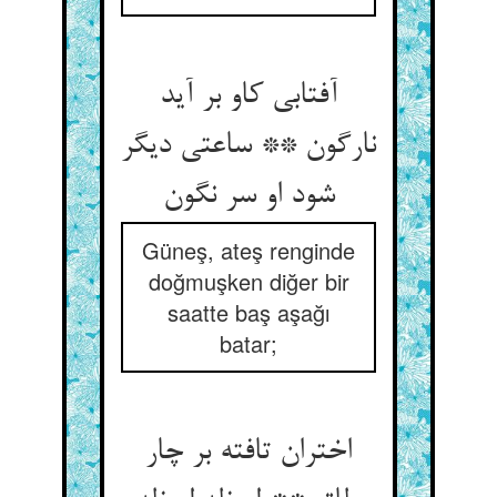
آفتابی کاو بر آید
نارگون ** ساعتی دیگر
Güneş, ateş renginde
doğmuşken diğer bir
saatte baş aşağı
batar;
اختران تافته بر چار