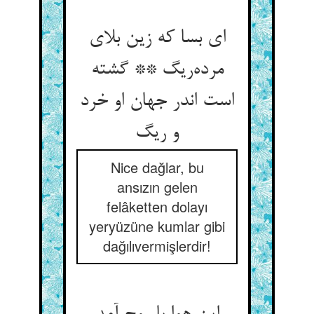
ای بسا که زین بلای
مرده‌‌ریگ ** گشته
است اندر جهان او خرد
Nice dağlar, bu
ansızın gelen
felâketten dolayı
yeryüzüne kumlar gibi
dağılıvermişlerdir!