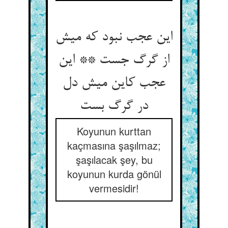
این عجب نبود که میش
از گرگ جست ** این
عجب کاین میش دل
Koyunun kurttan
kaçmasına şaşılmaz;
şaşılacak şey, bu
koyunun kurda gönül
vermesidir!