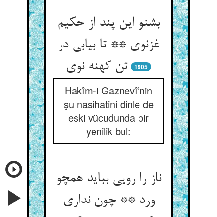
بشنو این پند از حکیم
غزنوی ** تا بیابی در
1905
Hakîm-i Gaznevî’nin
şu nasihatini dinle de
eski vücudunda bir
yenilik bul:
ناز را رویی بباید همچو
ورد ** چون نداری