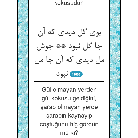
kokusudur.
بوی گل دیدی که آن
جا گل نبود ** جوش
مل دیدی که آن جا مل
نبود
1900
Gül olmayan yerden
gül kokusu geldiğini,
şarap olmayan yerde
şarabın kaynayıp
coştuğunu hiç gördün
mü ki?