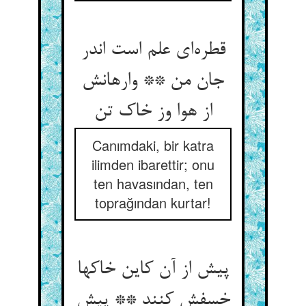
قطره‌‌ای علم است اندر
جان من ** وارهانش
Canımdaki, bir katra
ilimden ibarettir; onu
ten havasından, ten
toprağından kurtar!
پیش از آن کاین خاکها
خسفش کنند ** پیش