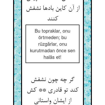
از آن کاین بادها نشفش
کنند
Bu topraklar, onu
örtmeden; bu
rüzgârlar, onu
kurutmadan önce sen
halâs et!
گر چه چون نشفش
کند تو قادری ** کش
از ایشان واستانی