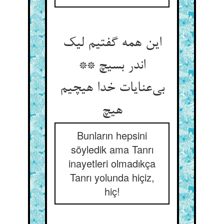
این همه گفتیم لیک
اندر بسیچ **
بی‌‌عنایات خدا هیچیم
Bunların hepsini
söyledik ama Tanrı
inayetleri olmadıkça
Tanrı yolunda hiçiz,
hiç!