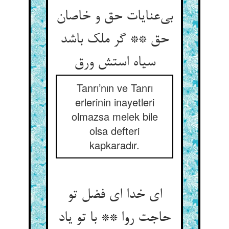
بی‌‌عنایات حق و خاصان
حق ** گر ملک باشد
Tanrı’nın ve Tanrı
erlerinin inayetleri
olmazsa melek bile
olsa defteri
kapkaradır.
ای خدا ای فضل تو
حاجت روا ** با تو یاد