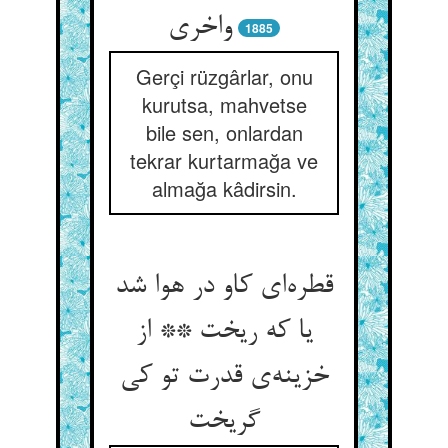
1885
Gerçi rüzgârlar, onu
kurutsa, mahvetse
bile sen, onlardan
tekrar kurtarmağa ve
almağa kâdirsin.
قطره‌‌ای کاو در هوا شد
یا که ریخت ** از
خزینه‌‌ی قدرت تو کی