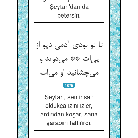
Şeytan’dan da
betersin.
تا تو بودی آدمی دیو از
پی‌‌ات ** می‌‌دوید و
1875
Şeytan, sen insan
oldukça izini izler,
ardından koşar, sana
şarabını tattırırdı.