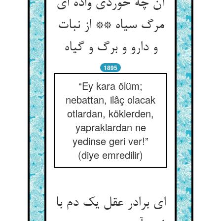
آن چه خوردی واده ای
مرگ سیاه ** از نبات
1895
“Ey kara ölüm;
nebattan, ilâç olacak
otlardan, köklerden,
yapraklardan ne
yedinse geri ver!”
(diye emredilir)
ای برادر عقل یک دم با