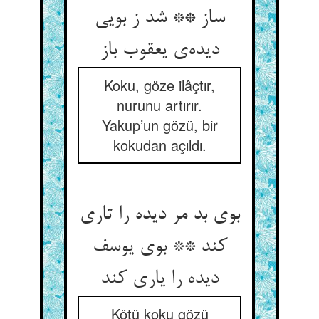
ساز ** شد ز بویی
دیده‌‌ی یعقوب باز
Koku, göze ilâçtır,
nurunu artırır.
Yakup’un gözü, bir
kokudan açıldı.
بوی بد مر دیده را تاری
کند ** بوی یوسف
دیده را یاری کند
Kötü koku gözü