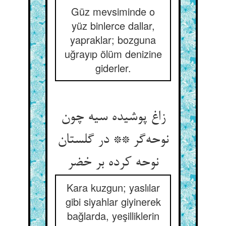
Güz mevsiminde o
yüz binlerce dallar,
yapraklar; bozguna
uğrayıp ölüm denizine
giderler.
زاغ پوشیده سیه چون
نوحه‌‌گر ** در گلستان
نوحه کرده بر خضر
Kara kuzgun; yaslılar
gibi siyahlar giyinerek
bağlarda, yeşilliklerin