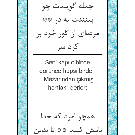
جمله گویندت چو
بینندت به در **
مرده‌‌ای از گور خود بر
کرد سر
Seni kapı dibinde
görünce hepsi birden
“Mezarından çıkmış
hortlak” derler;
همچو امرد که خدا
نامش کنند ** تا بدین