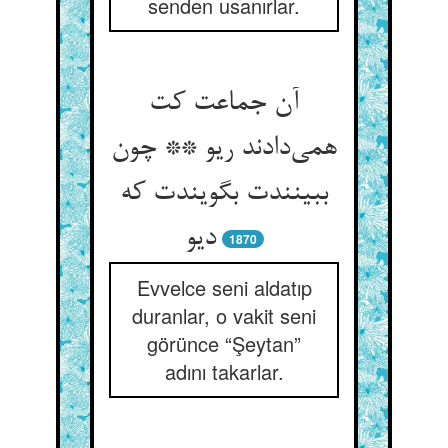
senden usanırlar.
آن جماعت کت
همی‌‌دادند ریو ** چون
ببینندت بگویندت که
دیو
1870
Evvelce seni aldatıp
duranlar, o vakit seni
görünce “Şeytan”
adını takarlar.