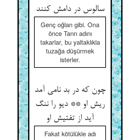
سالوس در دامش کنند
Genç oğlan gibi. Ona
önce Tanrı adını
takarlar, bu yaltaklıkla
tuzağa düşürmek
isterler.
چون که در بد نامی آمد
ریش او ** دیو را ننگ
آید از تفتیش او
Fakat kötülükle adı