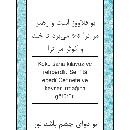
بو قلاووز است و رهبر
مر ترا ** می‌‌برد تا خلد
و کوثر مر ترا
Koku sana kılavuz ve
rehberdir. Seni tâ
ebedî Cennete ve
kevser ırmağına
götürür.
بو دوای چشم باشد نور