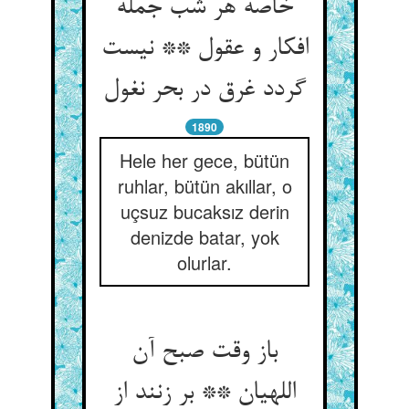
خاصه هر شب جمله
افکار و عقول ** نیست
1890
Hele her gece, bütün
ruhlar, bütün akıllar, o
uçsuz bucaksız derin
denizde batar, yok
olurlar.
باز وقت صبح آن
اللهیان ** بر زنند از