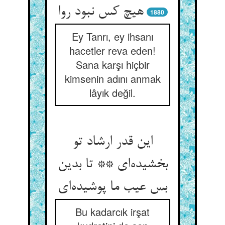
هیچ کس نبود روا
1880
Ey Tanrı, ey ihsanı
hacetler reva eden!
Sana karşı hiçbir
kimsenin adını anmak
lâyık değil.
این قدر ارشاد تو
بخشیده‌‌ای ** تا بدین
Bu kadarcık irşat