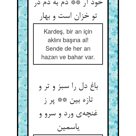
خود آر ** دم به دم در
تو خزان است و بهار
Kardeş, bir an için
aklını başına al!
Sende de her an
hazan ve bahar var.
باغ دل را سبز و تر و
تازه بین ** پر ز
غنچه‌‌ی ورد و سرو و