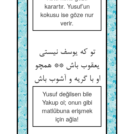
karartır. Yusuf’un
kokusu ise göze nur
verir.
تو که یوسف نیستی
یعقوب باش ** همچو
Yusuf değilsen bile
Yakup ol; onun gibi
matlûbuna erişmek
için ağla!