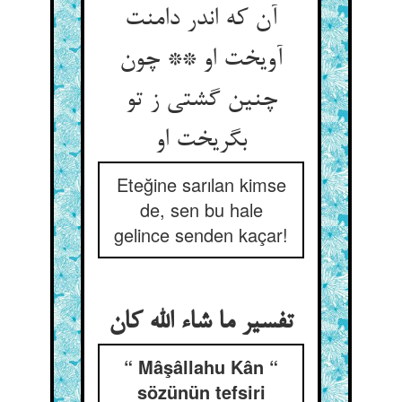
آن که اندر دامنت
آویخت او ** چون
چنین گشتی ز تو
بگریخت او
Eteğine sarılan kimse
de, sen bu hale
gelince senden kaçar!
“ Mâşâllahu Kân “
sözünün tefsiri