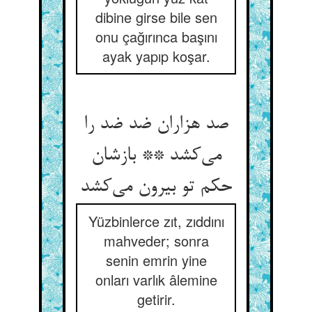
dibine girse bile sen
onu çağırınca başını
ayak yapıp koşar.
صد هزاران ضد ضد را
می‌‌کشد ** بازشان
حکم تو بیرون می‌‌کشد
Yüzbinlerce zıt, zıddını
mahveder; sonra
senin emrin yine
onları varlık âlemine
getirir.