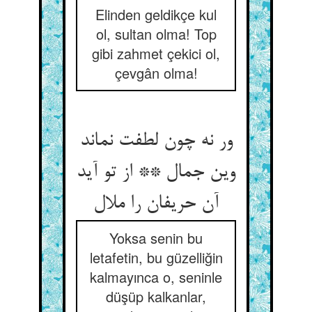
Elinden geldikçe kul
ol, sultan olma! Top
gibi zahmet çekici ol,
çevgân olma!
ور نه چون لطفت نماند
وین جمال ** از تو آید
Yoksa senin bu
letafetin, bu güzelliğin
kalmayınca o, seninle
düşüp kalkanlar,