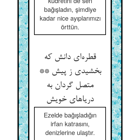
kudretini de sen
bağışladın, şimdiye
kadar nice ayıplarımızı
örttün.
قطره‌‌ای دانش که
بخشیدی ز پیش **
متصل گردان به
Ezelde bağışladığın
irfan katrasını,
denizlerine ulaştır.