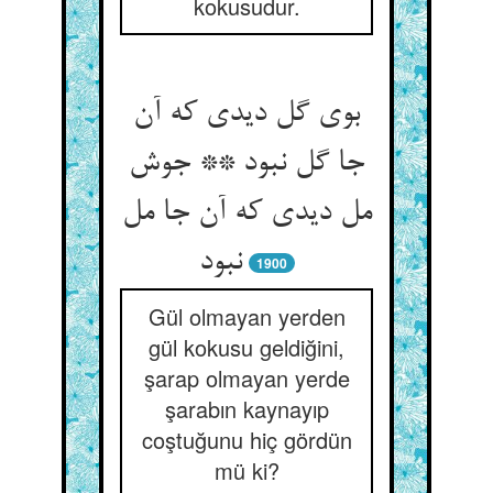
kokusudur.
بوی گل دیدی که آن
جا گل نبود ** جوش
مل دیدی که آن جا مل
نبود
1900
Gül olmayan yerden
gül kokusu geldiğini,
şarap olmayan yerde
şarabın kaynayıp
coştuğunu hiç gördün
mü ki?