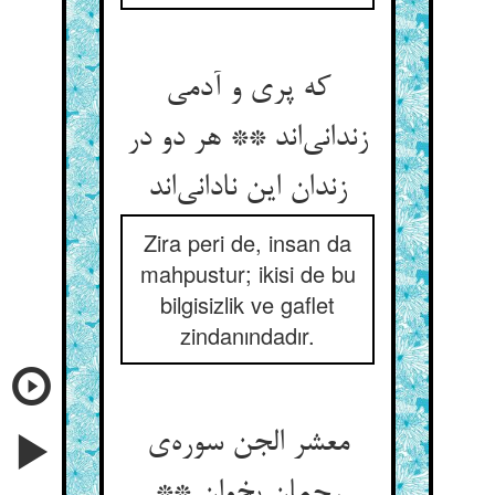
که پری و آدمی
زندانی‌‌اند ** هر دو در
زندان این نادانی‌‌اند
Zira peri de, insan da
mahpustur; ikisi de bu
bilgisizlik ve gaflet
zindanındadır.
معشر الجن سوره‌‌ی
رحمان بخوان **