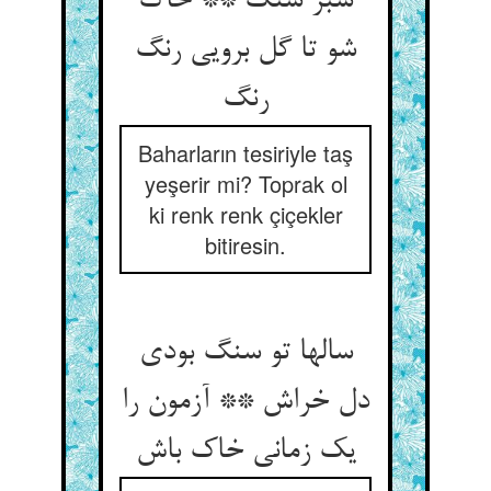
سبز سنگ ** خاک
شو تا گل برویی رنگ
Baharların tesiriyle taş
yeşerir mi? Toprak ol
ki renk renk çiçekler
bitiresin.
سالها تو سنگ بودی
دل خراش ** آزمون را