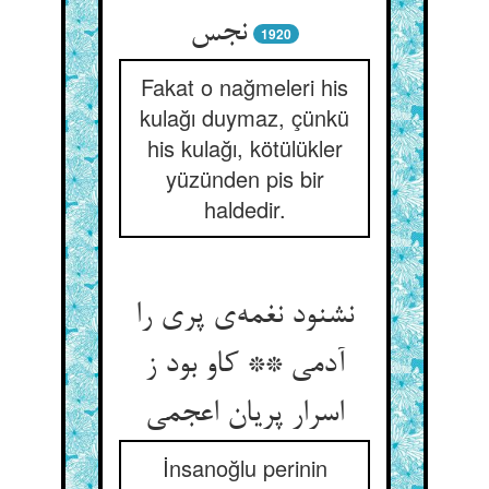
1920
Fakat o nağmeleri his
kulağı duymaz, çünkü
his kulağı, kötülükler
yüzünden pis bir
haldedir.
نشنود نغمه‌‌ی پری را
آدمی ** کاو بود ز
İnsanoğlu perinin