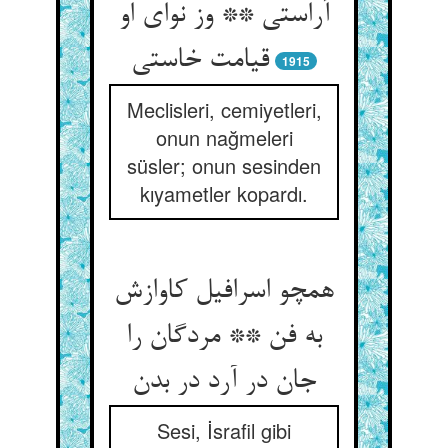
آراستی ** وز نوای او
1915
Meclisleri, cemiyetleri,
onun nağmeleri
süsler; onun sesinden
kıyametler kopardı.
همچو اسرافیل کاوازش
به فن ** مردگان را
Sesi, İsrafil gibi