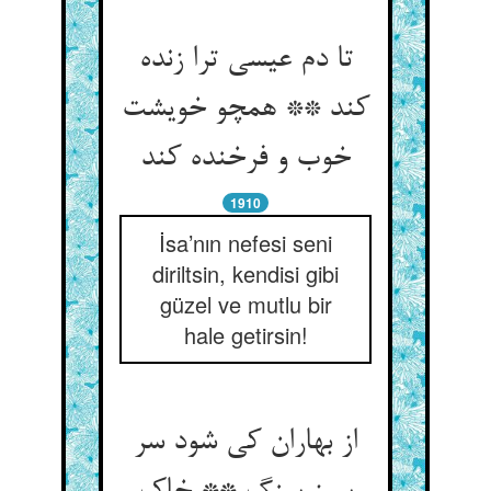
تا دم عیسی ترا زنده
کند ** همچو خویشت
خوب و فرخنده کند
1910
İsa’nın nefesi seni
diriltsin, kendisi gibi
güzel ve mutlu bir
hale getirsin!
از بهاران کی شود سر