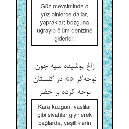
Güz mevsiminde o
yüz binlerce dallar,
yapraklar; bozguna
uğrayıp ölüm denizine
giderler.
زاغ پوشیده سیه چون
نوحه‌‌گر ** در گلستان
نوحه کرده بر خضر
Kara kuzgun; yaslılar
gibi siyahlar giyinerek
bağlarda, yeşilliklerin