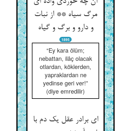
آن چه خوردی واده ای
مرگ سیاه ** از نبات
1895
“Ey kara ölüm;
nebattan, ilâç olacak
otlardan, köklerden,
yapraklardan ne
yedinse geri ver!”
(diye emredilir)
ای برادر عقل یک دم با