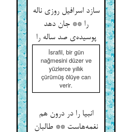
سازد اسرافیل روزی ناله
را ** جان دهد
پوسیده‌‌ی صد ساله را
İsrafil, bir gün
nağmesini düzer ve
yüzlerce yıllık
çürümüş ölüye can
verir.
انبیا را در درون هم
نغمه‌‌هاست ** طالبان