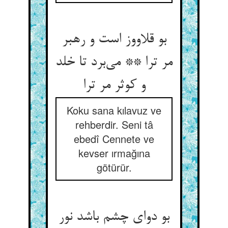
بو قلاووز است و رهبر
مر ترا ** می‌‌برد تا خلد
و کوثر مر ترا
Koku sana kılavuz ve
rehberdir. Seni tâ
ebedî Cennete ve
kevser ırmağına
götürür.
بو دوای چشم باشد نور