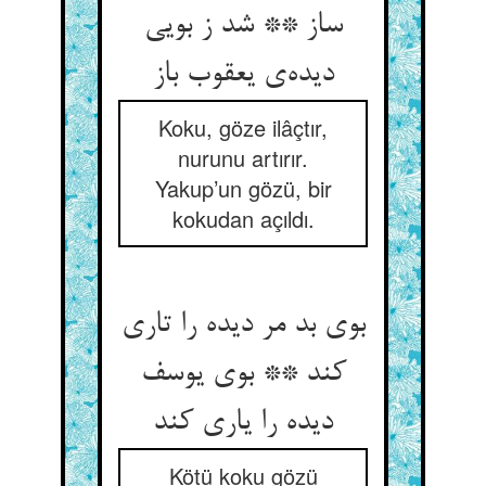
ساز ** شد ز بویی
دیده‌‌ی یعقوب باز
Koku, göze ilâçtır,
nurunu artırır.
Yakup’un gözü, bir
kokudan açıldı.
بوی بد مر دیده را تاری
کند ** بوی یوسف
دیده را یاری کند
Kötü koku gözü