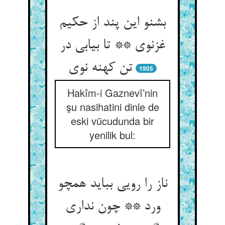
بشنو این پند از حکیم
غزنوی ** تا بیابی در
1905
Hakîm-i Gaznevî’nin
şu nasihatini dinle de
eski vücudunda bir
yenilik bul:
ناز را رویی بباید همچو
ورد ** چون نداری