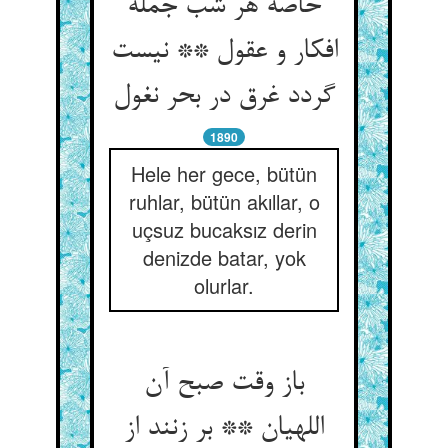
خاصه هر شب جمله
افکار و عقول ** نیست
1890
Hele her gece, bütün
ruhlar, bütün akıllar, o
uçsuz bucaksız derin
denizde batar, yok
olurlar.
باز وقت صبح آن
اللهیان ** بر زنند از