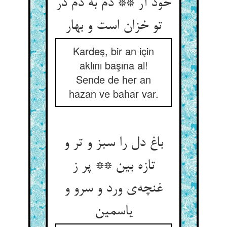
خود آر ** دم به دم در
تو خزان است و بهار
Kardeş, bir an için
aklını başına al!
Sende de her an
hazan ve bahar var.
باغ دل را سبز و تر و
تازه بین ** پر ز
غنچه‌‌ی ورد و سرو و