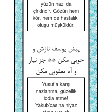
yüzün nazı da
çirkindir. Gözün hem
kör, hem de hastalıklı
oluşu müşküldür.
پیش یوسف نازش و
خوبی مکن ** جز نیاز
Yusuf’a karşı
nazlanma, güzellik
iddia etme!
Yakub’casına niyaz
etmek ve ah