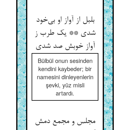
بلبل از آواز او بی‌‌خود
شدی ** یک طرب ز
Bülbül onun sesinden
kendini kaybeder; bir
namesini dinleyenlerin
şevki, yüz misli
artardı.
مجلس و مجمع دمش