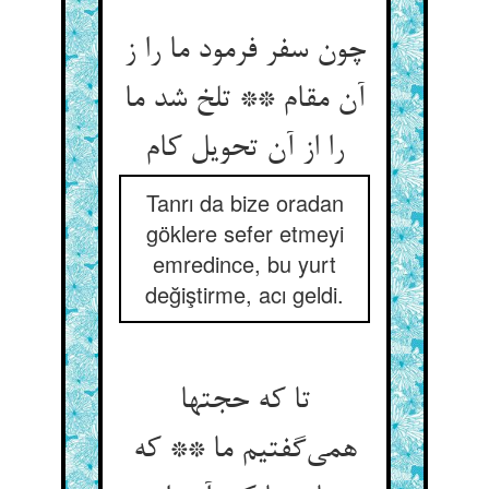
چون سفر فرمود ما را ز
آن مقام ** تلخ شد ما
Tanrı da bize oradan
göklere sefer etmeyi
emredince, bu yurt
değiştirme, acı geldi.
تا که حجتها
همی‌‌گفتیم ما ** که