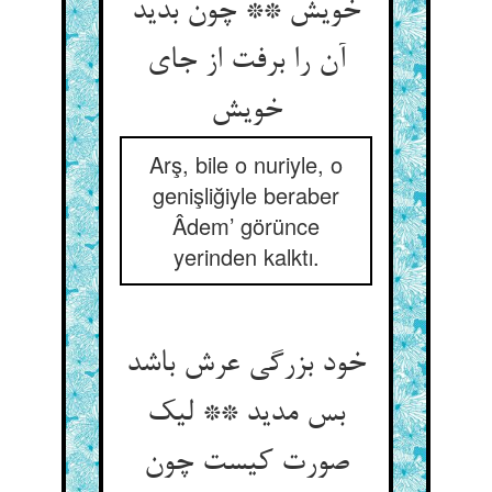
خویش ** چون بدید
آن را برفت از جای
Arş, bile o nuriyle, o
genişliğiyle beraber
Âdem’ görünce
yerinden kalktı.
خود بزرگی عرش باشد
بس مدید ** لیک
صورت کیست چون