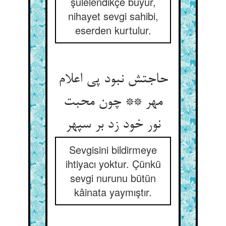
şûlelendikçe büyür,
nihayet sevgi sahibi,
eserden kurtulur.
حاجتش نبود پی اعلام
مهر ** چون محبت
نور خود زد بر سپهر
Sevgisini bildirmeye
ihtiyacı yoktur. Çünkü
sevgi nurunu bütün
kâinata yaymıştır.