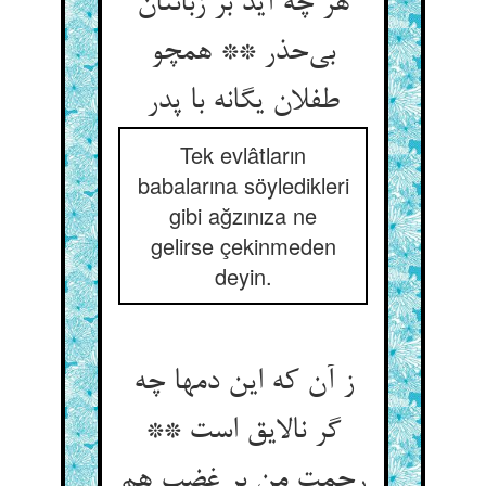
هر چه آید بر زبانتان
بی‌‌حذر ** همچو
طفلان یگانه با پدر
Tek evlâtların
babalarına söyledikleri
gibi ağzınıza ne
gelirse çekinmeden
deyin.
ز آن که این دمها چه
گر نالایق است **
رحمت من بر غضب هم