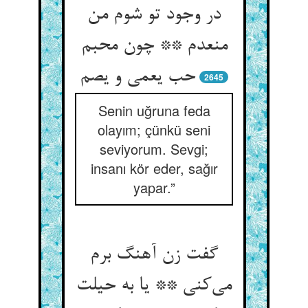
در وجود تو شوم من
منعدم ** چون محبم
2645
Senin uğruna feda
olayım; çünkü seni
seviyorum. Sevgi;
insanı kör eder, sağır
yapar.”
گفت زن آهنگ برم
می‌‌کنی ** یا به حیلت