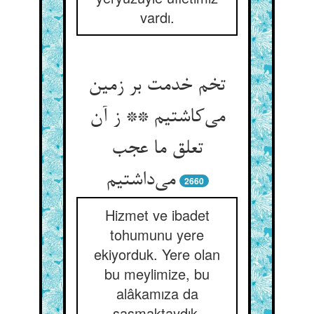
vardı.
تخم خدمت بر زمین
می‌‌کاشتیم ** ز آن
تعلق ما عجب
2660
Hizmet ve ibadet
tohumunu yere
ekiyorduk. Yere olan
bu meylimize, bu
alâkamıza da
şaşmaktaydık.