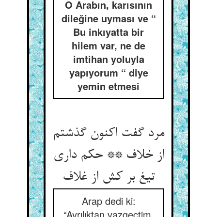
O Arabın, karısının
dileğine uyması ve “
Bu inkıyatta bir
hilem var, ne de
imtihan yoluyla
yapıyorum “ diye
yemin etmesi
مرد گفت اکنون گذشتم
از خلاف ** حکم داری
Arap dedi ki:
“Ayrılıktan vazgeçtim.