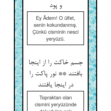
و پود
Ey Âdem! O ülfet,
senin kokundanmış.
Çünkü cisminin nesci
yeryüzü.
جسم خاکت را از اینجا
بافتند ** نور پاکت را
در اینجا یافتند
Topraktan olan
cismini yeryüzünde