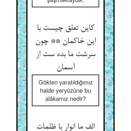
کاین تعلق چیست با
این خاکمان ** چون
سرشت ما بده ست از
Gökten yaratıldığımız
halde yeryüzüne bu
alâkamız nedir?
الف ما انوار با ظلمات