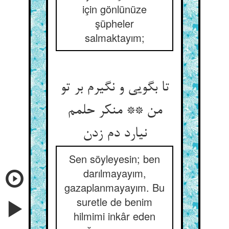
için gönlünüze
şüpheler
salmaktayım;
تا بگویی و نگیرم بر تو
من ** منکر حلمم
Sen söyleyesin; ben
darılmayayım,
gazaplanmayayım. Bu
suretle de benim
hilmimi inkâr eden