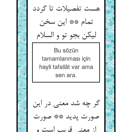
هست تفصیلات تا گردد
تمام ** این سخن
Bu sözün
tamamlanması için
hayli tafsilât var ama
sen ara.
گر چه شد معنی در این
صورت پدید ** صورت
از معنی قریب است و