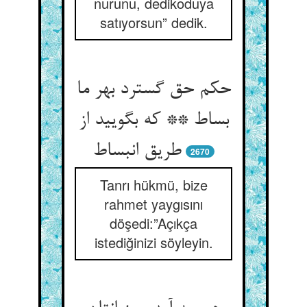
nurunu, dedikoduya
satıyorsun” dedik.
حکم حق گسترد بهر ما
بساط ** که بگویید از
طریق انبساط
2670
Tanrı hükmü, bize
rahmet yaygısını
döşedi:”Açıkça
istediğinizi söyleyin.