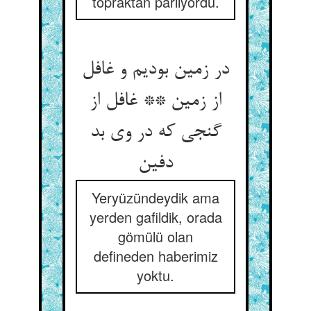
topraktan parlıyordu.
در زمین بودیم و غافل
از زمین ** غافل از
گنجی که در وی بد
Yeryüzündeydik ama
yerden gafildik, orada
gömülü olan
defineden haberimiz
yoktu.