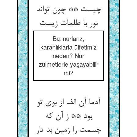
چیست ** چون تواند
Biz nurlarız,
karanlıklarla ülfetimiz
neden? Nur
zulmetlerle yaşayabilir
mi?
آدما آن الف از بوی تو
بود ** ز آن که
جسمت را زمین بد تار