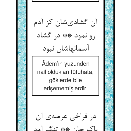
آن گشادی‌‌شان کز آدم
رو نمود ** در گشاد
آسمانهاشان نبود
Âdem’in yüzünden
nail oldukları fütuhata,
göklerde bile
erişememişlerdir.
در فراخی عرصه‌‌ی آن
پاک جان ** تنگ آمد