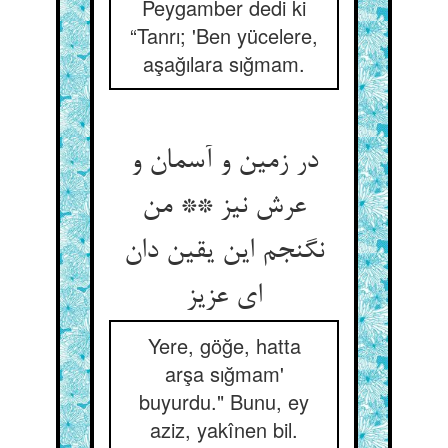
Peygamber dedi ki
“Tanrı; 'Ben yücelere,
aşağılara sığmam.
در زمین و آسمان و
عرش نیز ** من
نگنجم این یقین دان
ای عزیز
Yere, göğe, hatta
arşa sığmam'
buyurdu." Bunu, ey
aziz, yakînen bil.