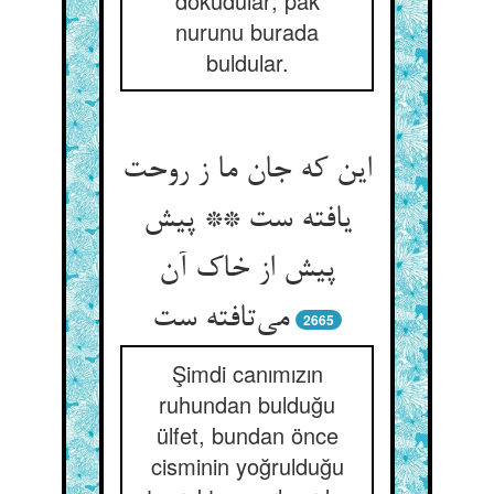
dokudular; pak
nurunu burada
buldular.
این که جان ما ز روحت
یافته ست ** پیش
پیش از خاک آن
2665
Şimdi canımızın
ruhundan bulduğu
ülfet, bundan önce
cisminin yoğrulduğu