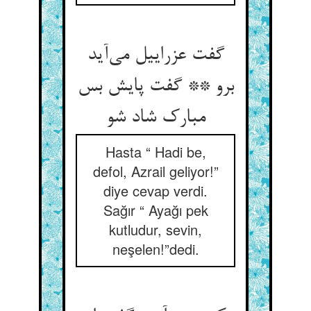
گفت عزراییل می‌‌آید
برو ** گفت پایش بس
مبارک شاد شو
Hasta “ Hadi be,
defol, Azrail geliyor!”
diye cevap verdi.
Sağır “ Ayağı pek
kutludur, sevin,
neşelen!”dedi.