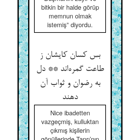
bitkin bir halde görüp
memnun olmak
istemiş” diyordu.
بس کسان کایشان ز
طاعت گمره‌‌اند ** دل
به رضوان و ثواب آن
دهند
Nice ibadetten
vazgeçmiş, kulluktan
çıkmış kişilerin
gönüllerinde Tanrı’nın