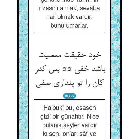
rızasını almak, sevaba
nail olmak vardır,
bunu umarlar.
خود حقیقت معصیت
باشد خفی ** بس کدر
3385
Halbuki bu, esasen
gizli bir günahtır. Nice
bulanık şeyler vardır
ki sen, onları sâf ve