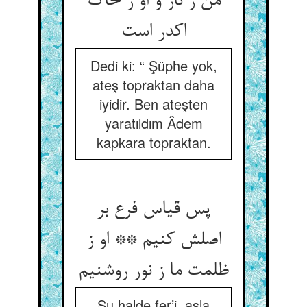
من ز نار و او ز خاک
Dedi ki: “ Şüphe yok,
ateş topraktan daha
iyidir. Ben ateşten
yaratıldım Âdem
kapkara topraktan.
پس قیاس فرع بر
اصلش کنیم ** او ز
Şu halde fer’i, asla