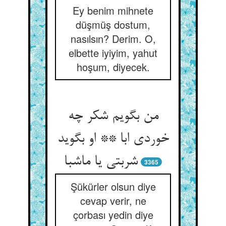
Ey benim mihnete
düşmüş dostum,
nasılsın? Derim. O,
elbette iyiyim, yahut
hoşum, diyecek.
من بگویم شکر چه
خوردی ابا ** او بگوید
شربتی یا ماشبا
3365
Şükürler olsun diye
cevap verir, ne
çorbası yedin diye