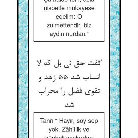
nispetle mukayese
edelim: O
zulmettendir, biz
aydın nurdan.”
گفت حق نی بل که لا
انساب شد ** زهد و
تقوی فضل را محراب
شد
Tanrı “ Hayır, soy sop
yok. Zâhitlik ve
şüpheli şeylerden