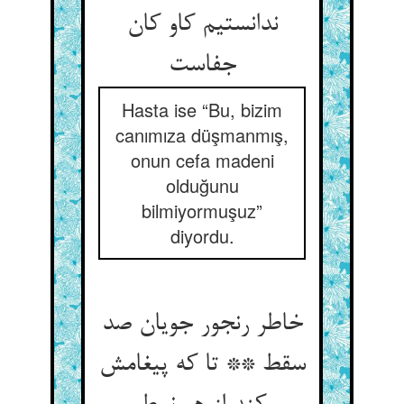
ندانستیم کاو کان
Hasta ise “Bu, bizim
canımıza düşmanmış,
onun cefa madeni
olduğunu
bilmiyormuşuz”
diyordu.
خاطر رنجور جویان صد
سقط ** تا که پیغامش