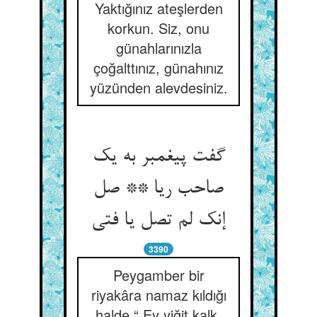
Yaktığınız ateşlerden
korkun. Siz, onu
günahlarınızla
çoğalttınız, günahınız
yüzünden alevdesiniz.
گفت پیغمبر به یک
صاحب ریا ** صل
3390
Peygamber bir
riyakâra namaz kıldığı
halde “ Ey yiğit kalk,