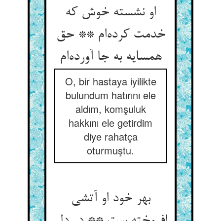
او نشسته خوش که
خدمت کرده‌‌ام ** حق
O, bir hastaya iyilikte
bulundum hatırını ele
aldım, komşuluk
hakkını ele getirdim
diye rahatça
oturmuştu.
بهر خود او آتشی