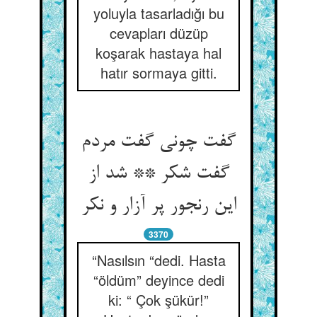
yoluyla tasarladığı bu
cevapları düzüp
koşarak hastaya hal
hatır sormaya gitti.
گفت چونی گفت مردم
گفت شکر ** شد از
این رنجور پر آزار و نکر
3370
“Nasılsın “dedi. Hasta
“öldüm” deyince dedi
ki: “ Çok şükür!”