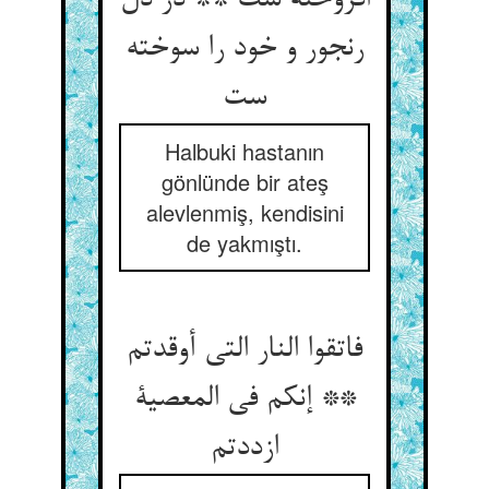
افروخته ست ** در دل
رنجور و خود را سوخته
Halbuki hastanın
gönlünde bir ateş
alevlenmiş, kendisini
de yakmıştı.
فاتقوا النار التی أوقدتم
** إنکم فی المعصیة