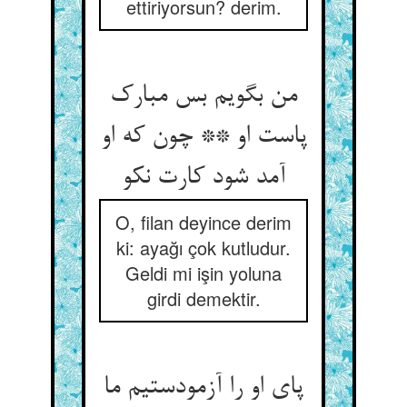
ettiriyorsun? derim.
من بگویم بس مبارک
پاست او ** چون که او
آمد شود کارت نکو
O, filan deyince derim
ki: ayağı çok kutludur.
Geldi mi işin yoluna
girdi demektir.
پای او را آزمودستیم ما