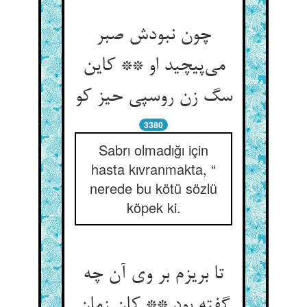
چون نبودش صبر
می‌‌پیچید او ** کاین
سگ زن روسپی حیز کو
3380
Sabrı olmadığı için
hasta kıvranmakta, “
nerede bu kötü sözlü
köpek ki.
تا بریزم بر وی آن چه
گفته بود ** کان زمان