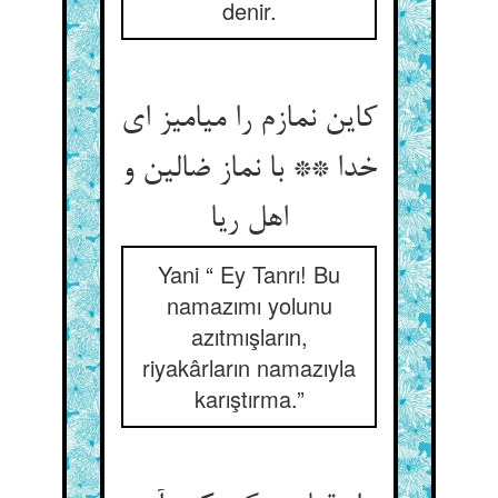
denir.
کاین نمازم را میامیز ای
خدا ** با نماز ضالین و
اهل ریا
Yani “ Ey Tanrı! Bu
namazımı yolunu
azıtmışların,
riyakârların namazıyla
karıştırma.”