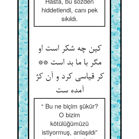
Hasta, bu sözden
hiddetlendi, canı pek
sıkıldı.
کین چه شکر است او
مگر با ما بد است **
کر قیاسی کرد و آن کژ
“ Bu ne biçim şükür?
O bizim
kötülüğümüzü
istiyormuş, anlaşıldı”