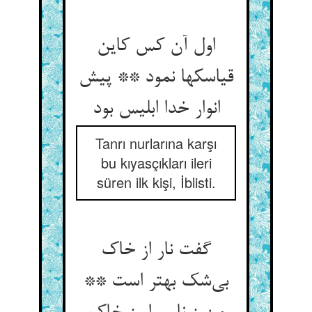
اول آن کس کاین
قیاسکها نمود ** پیش
انوار خدا ابلیس بود
Tanrı nurlarına karşı
bu kıyasçıkları ileri
süren ilk kişi, İblisti.
گفت نار از خاک
بی‌‌شک بهتر است **