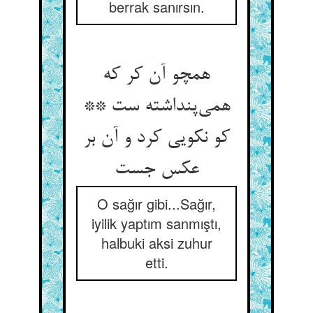
berrak sanırsın.
همچو آن کر که
همی‌‌پنداشته ست **
کو نکویی کرد و آن بر
O sağır gibi...Sağır,
iyilik yaptım sanmıştı,
halbuki aksi zuhur
etti.