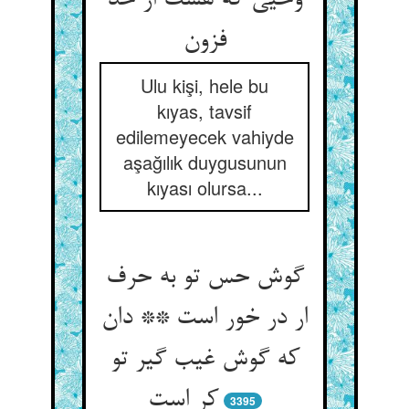
وحیی که هست از حد
Ulu kişi, hele bu
kıyas, tavsif
edilemeyecek vahiyde
aşağılık duygusunun
kıyası olursa...
گوش حس تو به حرف
ار در خور است ** دان
که گوش غیب گیر تو
3395