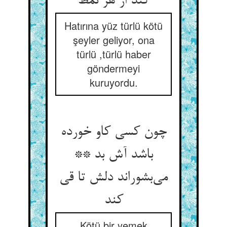
کند از هر نمط
Hatırına yüz türlü kötü
şeyler geliyor, ona
türlü ,türlü haber
göndermeyi
kuruyordu.
چون کسی کاو خورده
باشد آش بد **
می‌‌بشوراند دلش تا قی
کند
Kötü bir yemek