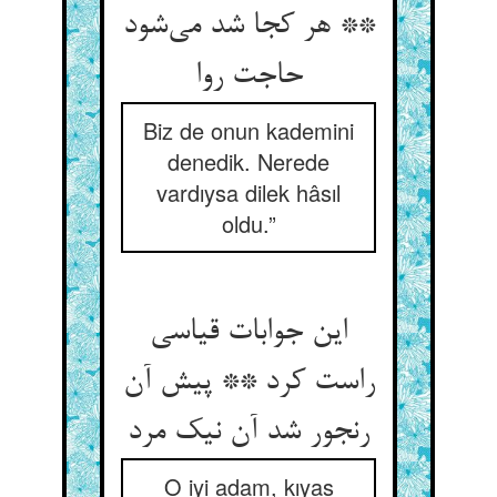
** هر کجا شد می‌‌شود
حاجت روا
Biz de onun kademini
denedik. Nerede
vardıysa dilek hâsıl
oldu.”
این جوابات قیاسی
راست کرد ** پیش آن
رنجور شد آن نیک مرد
O iyi adam, kıyas