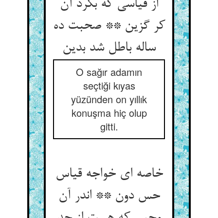
از قیاسی که بکرد آن
کر گزین ** صحبت ده
O sağır adamın
seçtiği kıyas
yüzünden on yıllık
konuşma hiç olup
gitti.
خاصه ای خواجه قیاس
حس دون ** اندر آن