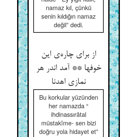
namaz kıl, çünkü
senin kıldığın namaz
değil” dedi.
از برای چاره‌‌ی این
خوفها ** آمد اندر هر
نمازی اهدنا
Bu korkular yüzünden
her namazda “
ihdinassırâtal
müstakîme- sen bizi
doğru yola hidayet et”