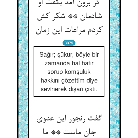
کر برون آمد بگفت او
شادمان ** شکر کش
3375
Sağır; şükür, böyle bir
zamanda hal hatır
sorup komşuluk
hakkını gözettim diye
sevinerek dışarı çıktı.
گفت رنجور این عدوی
جان ماست ** ما