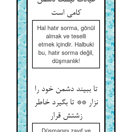
عیادت نیست دشمن
Hal hatır sorma, gönül
almak ve teselli
etmek içindir. Halbuki
bu, hatır sorma değil,
düşmanlık!
تا ببیند دشمن خود را
نزار ** تا بگیرد خاطر
زشتش قرار
Düşmanını zayıf ve