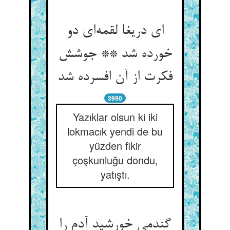
ای دریغا لقمه‌‌ای دو
خورده شد ** جوشش
فکرت از آن افسرده شد
3990
Yazıklar olsun ki iki
lokmacık yendi de bu
yüzden fikir
çoşkunluğu dondu,
yatıştı.
گندمی خورشید آدم را