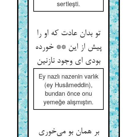
sertleşti.
تو بدان عادت که او را
پیش از این ** خورده
بودی ای وجود نازنین
Ey nazlı nazenin varlık
(ey Husâmeddin),
bundan önce onu
yemeğe alışmıştın.
بر همان بو می‌‌خوری