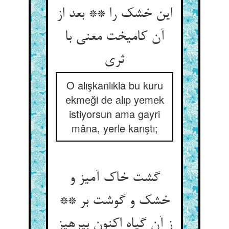
این خشک را ** بعد از
آن کامیخت معنی با
O alışkanlıkla bu kuru
ekmeği de alıp yemek
istiyorsun ama gayri
mâna, yerle karıştı;
گشت خاک آمیز و
خشک و گوشت بر **
ز آن گیاه اکنون بپرهیز