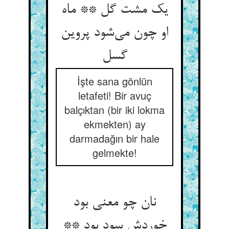
یک مشت گل ** ماه
او چون می‌‌شود پروین
İşte sana gönlün
letafeti! Bir avuç
balçıktan (bir iki lokma
ekmekten) ay
darmadağın bir hale
gelmekte!
نان چو معنی بود
خوردش سود بود **