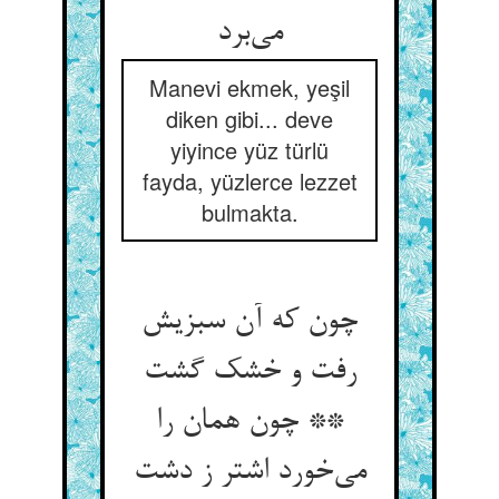
می‌‌برد
Manevi ekmek, yeşil
diken gibi... deve
yiyince yüz türlü
fayda, yüzlerce lezzet
bulmakta.
چون که آن سبزیش
رفت و خشک گشت
** چون همان را