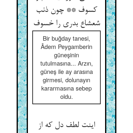
کسوف ** چون ذنب
Bir buğday tanesi,
Âdem Peygamberin
güneşinin
tutulmasına... Arzın,
güneş ile ay arasına
girmesi, dolunayın
kararmasına sebep
oldu.
اینت لطف دل که از