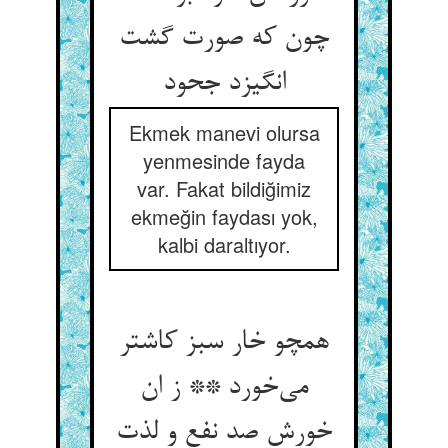
چون که صورت گشت
انگیزد جحود
Ekmek manevi olursa
yenmesinde fayda
var. Fakat bildiğimiz
ekmeğin faydası yok,
kalbi daraltıyor.
همچو خار سبز کاشتر
می‌‌خورد ** ز ان
خورش صد نفع و لذت