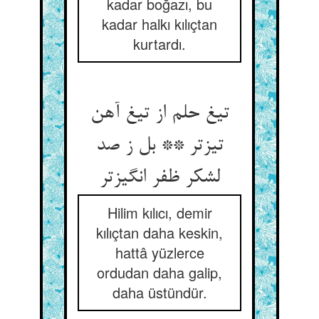
kadar boğazı, bu
kadar halkı kılıçtan
kurtardı.
تیغ حلم از تیغ آهن
تیزتر ** بل ز صد
لشکر ظفر انگیزتر
Hilim kılıcı, demir
kılıçtan daha keskin,
hattâ yüzlerce
ordudan daha galip,
daha üstündür.