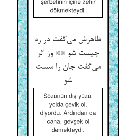
şerbetinin içine zehir
dökmekteydi.
ظاهرش می‌‌گفت در ره
چیست شو ** وز اثر
می‌‌گفت جان را سست
شو
Sözünün dış yüzü,
yolda çevik ol,
diyordu. Ardından da
cana, gevşek ol
demekteydi.