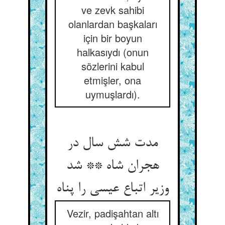
ve zevk sahibi
olanlardan başkaları
için bir boyun
halkasıydı (onun
sözlerini kabul
etmişler, ona
uymuşlardı).
مدت شش سال در
هجران شاه ** شد
Vezir, padişahtan altı