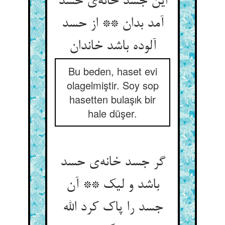
این جسد خانه‌‌ی حسد
آمد بدان ** از حسد
Bu beden, haset evi
olagelmiştir. Soy sop
hasetten bulaşık bir
hale düşer.
گر جسد خانه‌‌ی حسد
باشد و لیک ** آن
جسد را پاک کرد الله