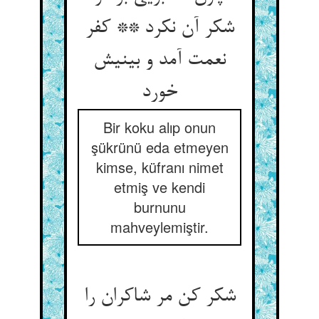
شکر آن نکرد ** کفر
نعمت آمد و بینیش
خورد
Bir koku alıp onun
şükrünü eda etmeyen
kimse, küfranı nimet
etmiş ve kendi
burnunu
mahveylemiştir.
شکر کن مر شاکران را