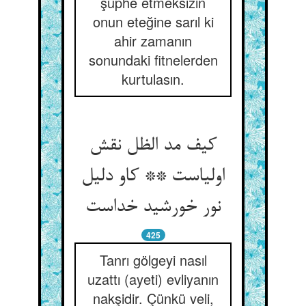
şüphe etmeksizin
onun eteğine sarıl ki
ahir zamanın
sonundaki fitnelerden
kurtulasın.
کيف مد الظل نقش
اولیاست ** کاو دلیل
425
Tanrı gölgeyi nasıl
uzattı (ayeti) evliyanın
nakşidir. Çünkü veli,