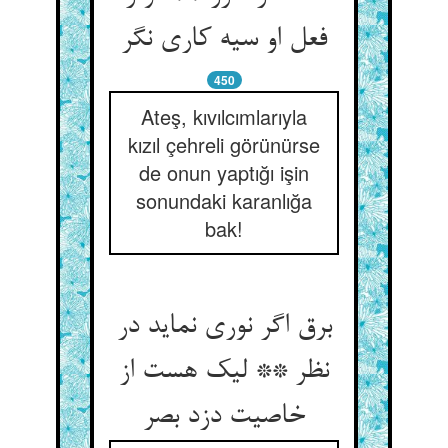
فعل او سیه کاری نگر
450
Ateş, kıvılcımlarıyla
kızıl çehreli görünürse
de onun yaptığı işin
sonundaki karanlığa
bak!
برق اگر نوری نماید در
نظر ** لیک هست از
خاصیت دزد بصر