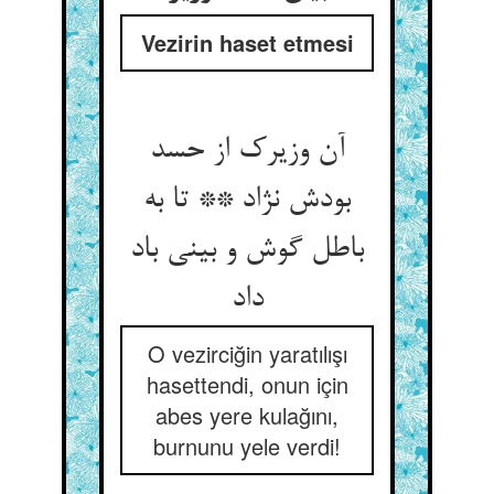
Vezirin haset etmesi
آن وزیرک از حسد
بودش نژاد ** تا به
باطل گوش و بینی باد
داد
O vezirciğin yaratılışı
hasettendi, onun için
abes yere kulağını,
burnunu yele verdi!