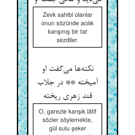
Zevk sahibi olanlar
onun sözünde acılık
karışmış bir tat
sezdiler.
نکته‌‌ها می‌‌گفت او
آمیخته ** در جلاب
O, garezle karışık lâtif
sözler söylemekte,
gül sulu şeker