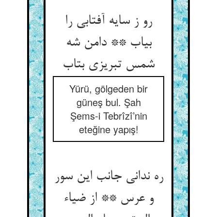
رو ز سایه آفتابی را
بیاب ** دامن شه
Yürü, gölgeden bir
güneş bul. Şah
Şems-i Tebrîzî’nin
eteğine yapış!
ره ندانی جانب این سور
و عرس ** از ضیاء