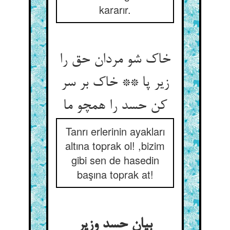
kararır.
خاک شو مردان حق را
زیر پا ** خاک بر سر
کن حسد را همچو ما
Tanrı erlerinin ayakları
altına toprak ol! ,bizim
gibi sen de hasedin
başına toprak at!
بیان حسد وزیر