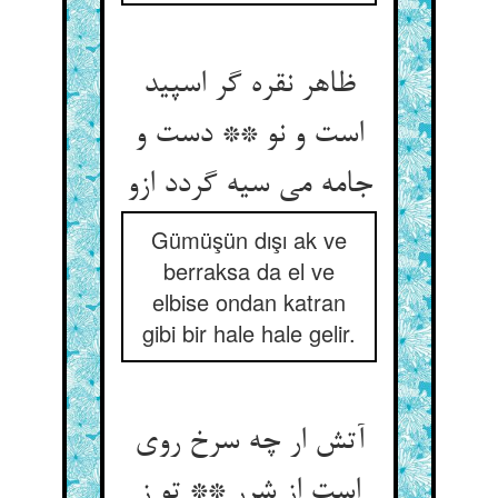
ظاهر نقره گر اسپید
است و نو ** دست و
جامه می سیه گردد ازو
Gümüşün dışı ak ve
berraksa da el ve
elbise ondan katran
gibi bir hale hale gelir.
آتش ار چه سرخ روی
است از شرر ** تو ز