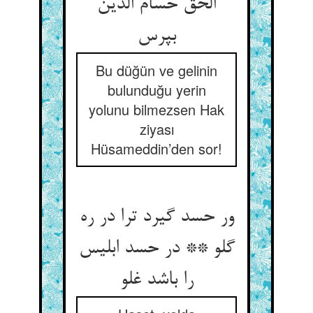
الحق حسام الدین
Bu düğün ve gelinin
bulunduğu yerin
yolunu bilmezsen Hak
ziyası
Hüsameddin’den sor!
ور حسد گیرد ترا در ره
گلو ** در حسد ابلیس
را باشد غلو