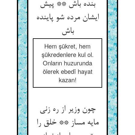
بنده باش ** پیش
ایشان مرده شو پاینده
Hem şükret, hem
şükredenlere kul ol.
Onların huzurunda
ölerek ebedî hayat
kazan!
چون وزیر از ره زنی
مایه مساز ** خلق را