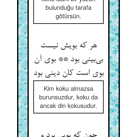
bulunduğu tarafa
götürsün.
هر که بویش نیست
بی‌‌بینی بود ** بوی آن
بوی است کان دینی بود
Kim koku almazsa
burunsuzdur, koku da
ancak din kokusudur.
چون که بویی برد و