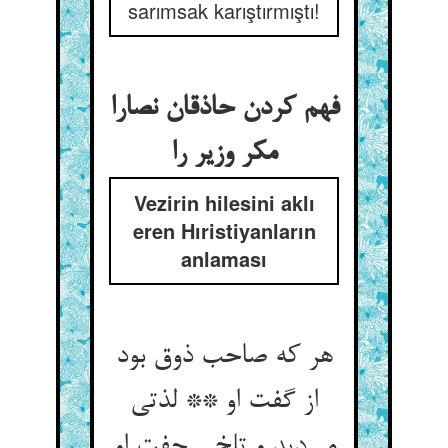
sarımsak karıştırmıştı!
فهم کردن حاذقان نصارا
مکر وزیر را
Vezirin hilesini aklı
eren Hıristiyanların
anlaması
هر که صاحب ذوق بود
از گفت او ** لذتی
می‌‌دید و تلخی جفت او