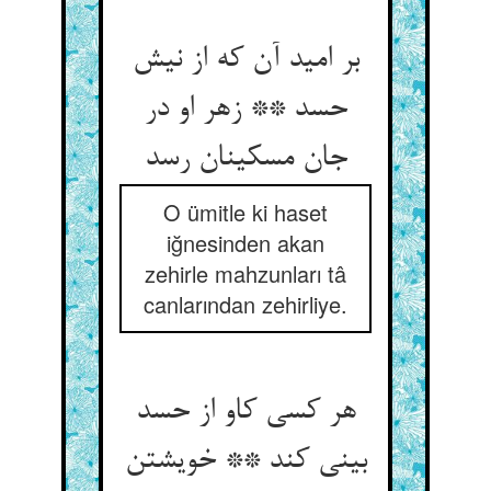
بر امید آن که از نیش
حسد ** زهر او در
جان مسکینان رسد
O ümitle ki haset
iğnesinden akan
zehirle mahzunları tâ
canlarından zehirliye.
هر کسی کاو از حسد
بینی کند ** خویشتن