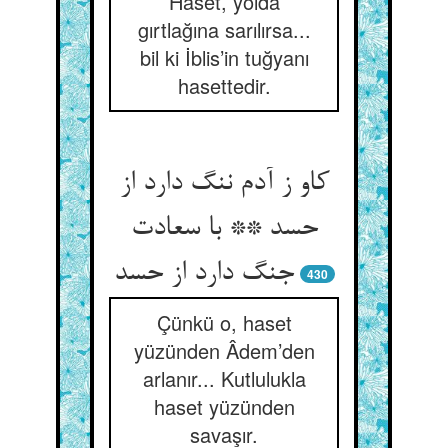
Haset, yolda
gırtlağına sarılırsa...
bil ki İblis’in tuğyanı
hasettedir.
کاو ز آدم ننگ دارد از
حسد ** با سعادت
جنگ دارد از حسد
430
Çünkü o, haset
yüzünden Âdem’den
arlanır... Kutlulukla
haset yüzünden
savaşır.