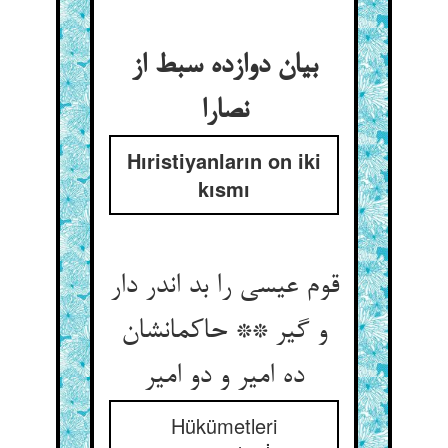
بیان دوازده سبط از
نصارا
Hıristiyanların on iki
kısmı
قوم عیسی را بد اندر دار
و گیر ** حاکمانشان
ده امیر و دو امیر
Hükümetleri