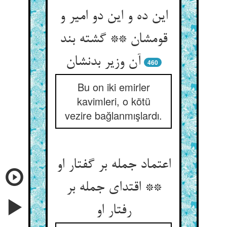
این ده و این دو امیر و
قومشان ** گشته بند
460
Bu on iki emirler
kavimleri, o kötü
vezire bağlanmışlardı.
اعتماد جمله بر گفتار او
** اقتدای جمله بر
رفتار او