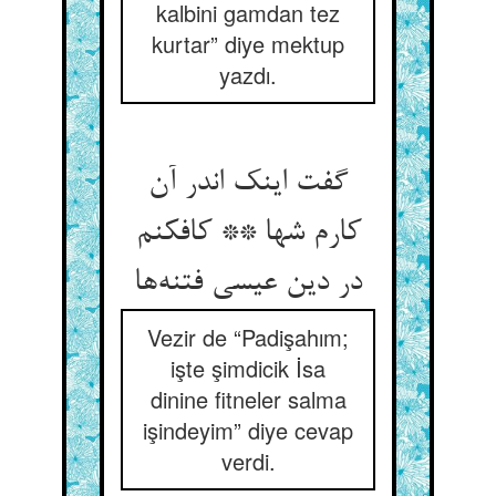
kalbini gamdan tez
kurtar” diye mektup
yazdı.
گفت اینک اندر آن
کارم شها ** کافکنم
در دین عیسی فتنه‌‌ها
Vezir de “Padişahım;
işte şimdicik İsa
dinine fitneler salma
işindeyim” diye cevap
verdi.