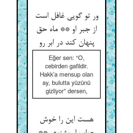
ور تو گویی غافل است
از جبر او ** ماه حق
پنهان کند در ابر رو
Eğer sen: “O,
cebirden gafildir.
Hakk’a mensup olan
ay, bulutta yüzünü
gizliyor” dersen,
هست این را خوش