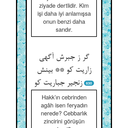
ziyade dertlidir. Kim
işi daha iyi anlamışsa
onun benzi daha
sarıdır.
گر ز جبرش آگهی
زاریت کو ** بینش
زنجیر جباریت کو
630
Hakk’ın cebrinden
agâh isen feryadın
nerede? Cebbarlık
zincirini görüşün