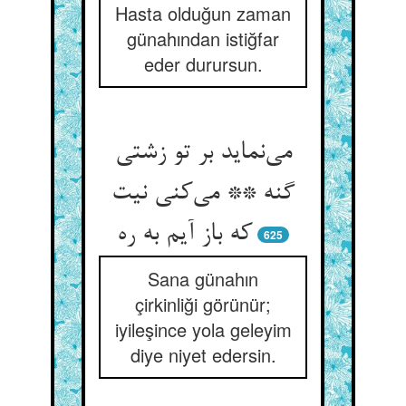
Hasta olduğun zaman
günahından istiğfar
eder durursun.
می‌‌نماید بر تو زشتی
گنه ** می‌‌کنی نیت
625
Sana günahın
çirkinliği görünür;
iyileşince yola geleyim
diye niyet edersin.