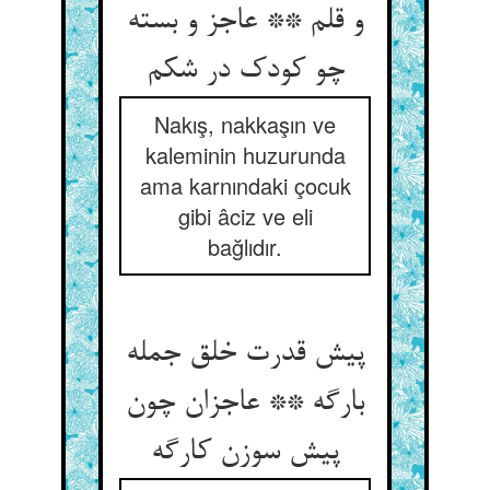
و قلم ** عاجز و بسته
Nakış, nakkaşın ve
kaleminin huzurunda
ama karnındaki çocuk
gibi âciz ve eli
bağlıdır.
پیش قدرت خلق جمله
بارگه ** عاجزان چون