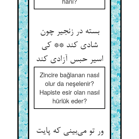
hani?
بسته در زنجیر چون
شادی کند ** کی
اسیر حبس آزادی کند
Zincire bağlanan nasıl
olur da neşelenir?
Hapiste esir olan nasıl
hürlük eder?
ور تو می‌‌بینی که پایت