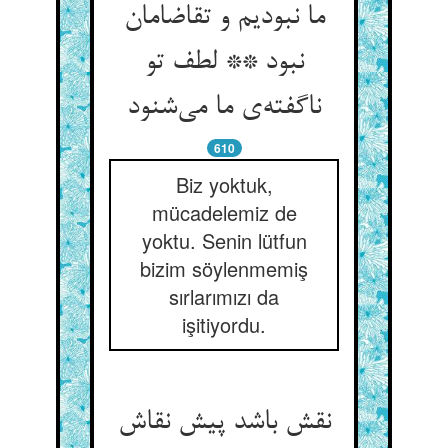
ما نبودیم و تقاضامان
نبود ** لطف تو
ناگفته‌‌ی ما می‌‌شنود
610
Biz yoktuk,
mücadelemiz de
yoktu. Senin lütfun
bizim söylenmemiş
sırlarımızı da
işitiyordu.
نقش باشد پیش نقاش