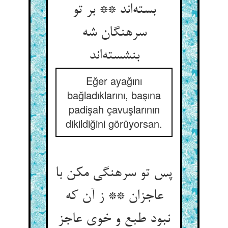
بسته‌‌اند ** بر تو
سرهنگان شه
بنشسته‌‌اند
Eğer ayağını
bağladıklarını, başına
padişah çavuşlarının
dikildiğini görüyorsan.
پس تو سرهنگی مکن با
عاجزان ** ز آن که
نبود طبع و خوی عاجز