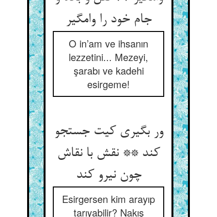
جام خود را وامگیر
O in’am ve ihsanın
lezzetini... Mezeyi,
şarabı ve kadehi
esirgeme!
ور بگیری کیت جستجو
کند ** نقش با نقاش
چون نیرو کند
Esirgersen kim arayıp
tarıyabilir? Nakış