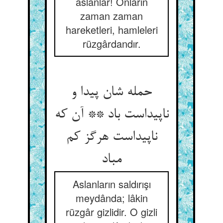
aslanlar! Onların
zaman zaman
hareketleri, hamleleri
rüzgârdandır.
حمله شان پیدا و
ناپیداست باد ** آن که
ناپیداست هرگز کم
مباد
Aslanların saldırışı
meydânda; lâkin
rüzgâr gizlidir. O gizli