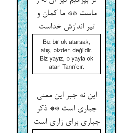
گر بپرانیم تیر آن نه ز
ماست ** ما کمان و
Biz bir ok atarsak,
atış, bizden değildir.
Biz yayız, o yayla ok
atan Tanrı’dır.
این نه جبر این معنی
جباری است ** ذکر