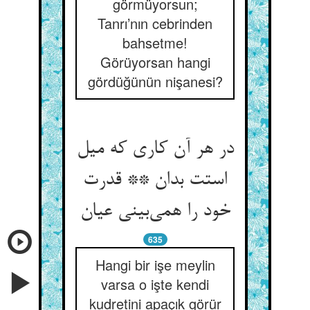
görmüyorsun;
Tanrı’nın cebrinden
bahsetme!
Görüyorsan hangi
gördüğünün nişanesi?
در هر آن کاری که میل
استت بدان ** قدرت
635
Hangi bir işe meylin
varsa o işte kendi
kudretini apaçık görür