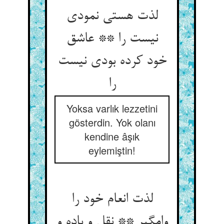
لذت هستی نمودی
نیست را ** عاشق
خود کرده بودی نیست
را
Yoksa varlık lezzetini
gösterdin. Yok olanı
kendine âşık
eylemiştin!
لذت انعام خود را
وامگیر ** نقل و باده و