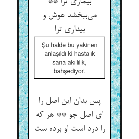
بیماری ترا **
می‌‌ببخشد هوش و
بیداری ترا
Şu halde bu yakinen
anlaşıldı ki hastalık
sana akıllılık,
bahşediyor.
پس بدان این اصل را
ای اصل جو ** هر که
را درد است او برده ست