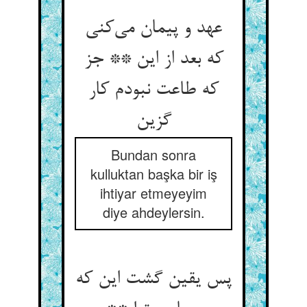
عهد و پیمان می‌‌کنی
که بعد از این ** جز
که طاعت نبودم کار
Bundan sonra
kulluktan başka bir iş
ihtiyar etmeyeyim
diye ahdeylersin.
پس یقین گشت این که