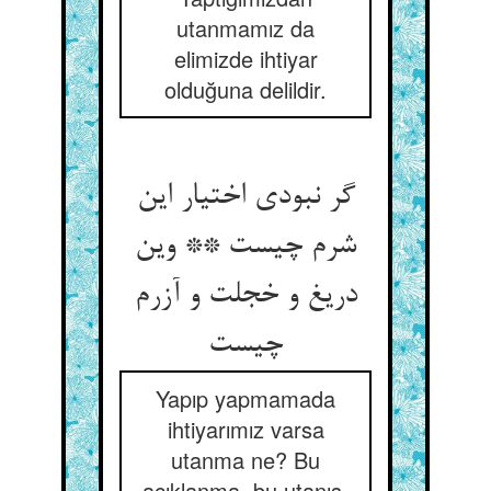
utanmamız da
elimizde ihtiyar
olduğuna delildir.
گر نبودی اختیار این
شرم چیست ** وین
دریغ و خجلت و آزرم
Yapıp yapmamada
ihtiyarımız varsa
utanma ne? Bu
açıklanma, bu utanış,