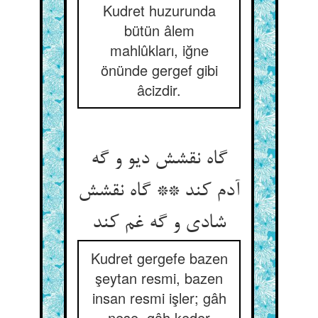
Kudret huzurunda
bütün âlem
mahlûkları, iğne
önünde gergef gibi
âcizdir.
گاه نقشش دیو و گه
آدم کند ** گاه نقشش
شادی و گه غم کند
Kudret gergefe bazen
şeytan resmi, bazen
insan resmi işler; gâh
neşe, gâh keder