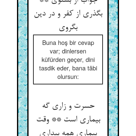
جواب ار بشنوی **
بگذری از کفر و در دین
Buna hoş bir cevap
var; dinlersen
küfürden geçer, dini
tasdik eder, bana tâbi
olursun:
حسرت و زاری گه
بیماری است ** وقت
بیماری همه بیداری