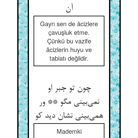
Gayrı sen de âcizlere
çavuşluk etme.
Çünkü bu vazife
âcizlerin huyu ve
tabiatı değildir.
چون تو جبر او
نمی‌‌بینی مگو ** ور
همی‌‌بینی نشان دید کو
Mademki