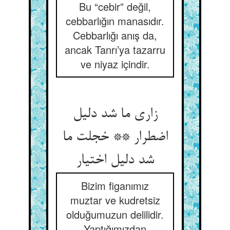
Bu “cebir” değil,
cebbarlığın manasıdır.
Cebbarlığı anış da,
ancak Tanrı’ya tazarru
ve niyaz içindir.
زاری ما شد دلیل
اضطرار ** خجلت ما
شد دلیل اختیار
Bizim figanımız
muztar ve kudretsiz
olduğumuzun delilidir.
Yaptığımızdan