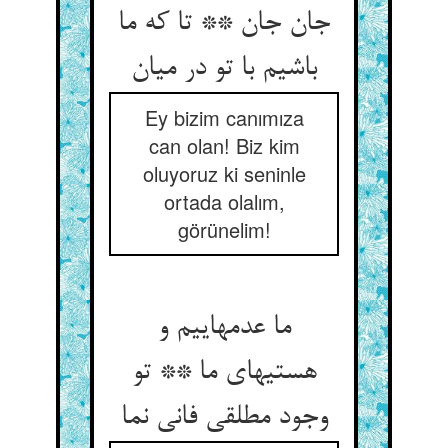
جان جان ** تا که ما
Ey bizim canımıza
can olan! Biz kim
oluyoruz ki seninle
ortada olalım,
görünelim!
ما عدمهاییم و
هستیهای ما ** تو
وجود مطلقی فانی نما