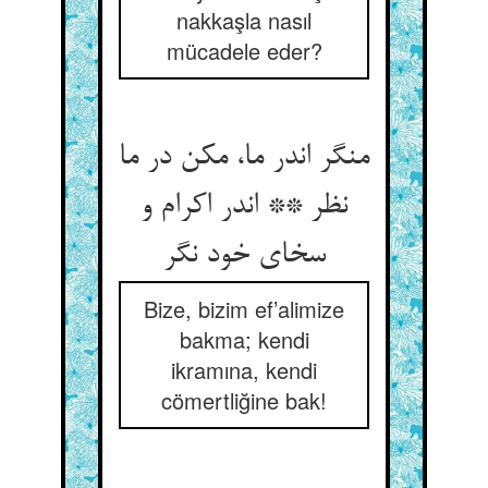
nakkaşla nasıl
mücadele eder?
منگر اندر ما، مکن در ما
نظر ** اندر اکرام و
سخای خود نگر
Bize, bizim ef’alimize
bakma; kendi
ikramına, kendi
cömertliğine bak!