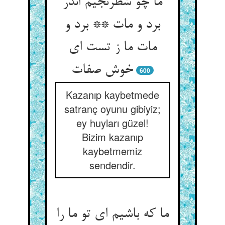
ما چو شطرنجیم اندر
برد و مات ** برد و
مات ما ز تست ای
600
Kazanıp kaybetmede
satranç oyunu gibiyiz;
ey huyları güzel!
Bizim kazanıp
kaybetmemiz
sendendir.
ما که باشیم ای تو ما را