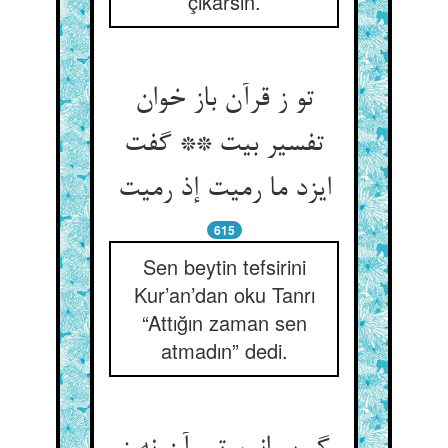
çıkarsın.
تو ز قرآن باز خوان
تفسیر بیت ** گفت
615
Sen beytin tefsirini
Kur’an’dan oku Tanrı
“Attığın zaman sen
atmadın” dedi.