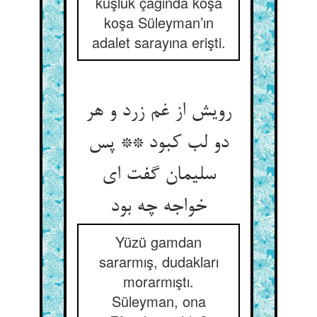
kuşluk çağında koşa
koşa Süleyman’ın
adalet sarayına erişti.
رویش از غم زرد و هر
دو لب کبود ** پس
سلیمان گفت ای
خواجه چه بود
Yüzü gamdan
sararmış, dudakları
morarmıştı.
Süleyman, ona