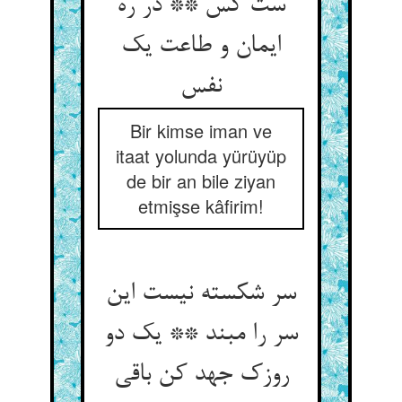
ست کس ** در ره
ایمان و طاعت یک
Bir kimse iman ve
itaat yolunda yürüyüp
de bir an bile ziyan
etmişse kâfirim!
سر شکسته نیست این
سر را مبند ** یک دو
روزک جهد کن باقی