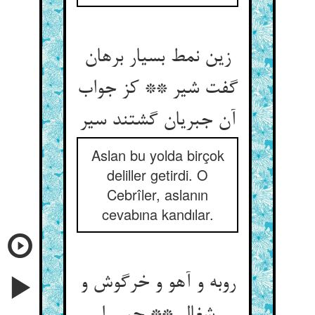
زین نمط بسیار برهان
گفت شیر ** کز جواب
آن جبریان گشتند سیر
Aslan bu yolda birçok
deliller getirdi. O
Cebrîler, aslanın
cevabına kandılar.
روبه و آهو و خرگوش و