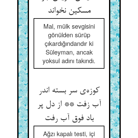
مسکین نخواند
Mal, mülk sevgisini
gönülden sürüp
çıkardığındandır ki
Süleyman, ancak
yoksul adını takındı.
کوزه‌‌ی سر بسته اندر
آب زفت ** از دل پر
Ağzı kapalı testi, içi