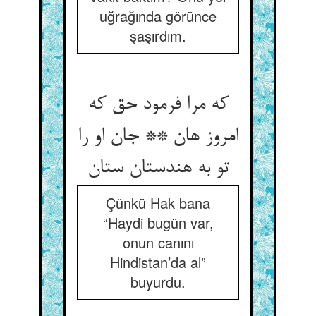
uğrağında görünce
şaşırdım.
که مرا فرمود حق که
امروز هان ** جان او را
Çünkü Hak bana
“Haydi bugün var,
onun canını
Hindistan’da al”
buyurdu.