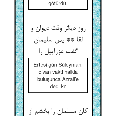
götürdü.
روز دیگر وقت دیوان و
لقا ** پس سلیمان
گفت عزراییل را
Ertesi gün Süleyman,
divan vakti halkla
buluşunca Azrail’e
dedi ki:
کان مسلمان را بخشم از