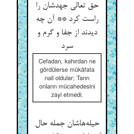
حق تعالی جهدشان را
راست کرد ** آن چه
دیدند از جفا و گرم و
سرد
Cefadan, kahırdan ne
gördülerse mükâfata
nail oldular; Tanrı
onların mücahedesini
zayi etmedi.
حیله‌‌هاشان جمله حال