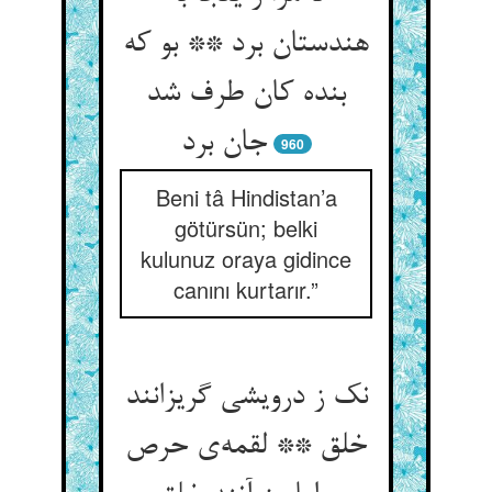
هندستان برد ** بو که
بنده کان طرف شد
جان برد
960
Beni tâ Hindistan’a
götürsün; belki
kulunuz oraya gidince
canını kurtarır.”
نک ز درویشی گریزانند
خلق ** لقمه‌‌ی حرص