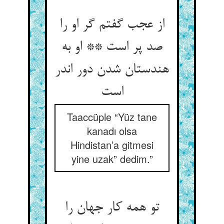
از عجب گفتم گر او را
صد پر است ** او به
هندستان شدن دور اندر
Taaccüple “Yüz tane
kanadı olsa
Hindistan’a gitmesi
yine uzak” dedim.”
تو همه کار جهان را