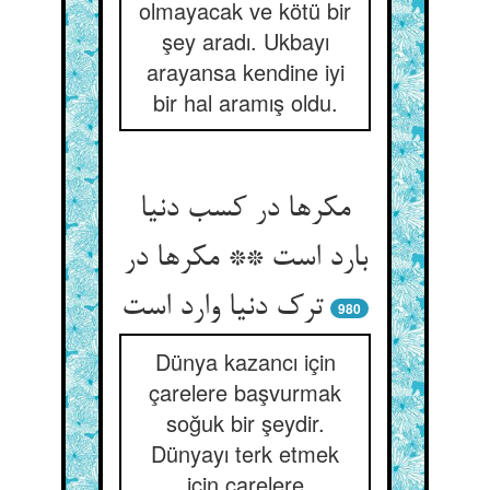
olmayacak ve kötü bir
şey aradı. Ukbayı
arayansa kendine iyi
bir hal aramış oldu.
مکرها در کسب دنیا
بارد است ** مکرها در
980
Dünya kazancı için
çarelere başvurmak
soğuk bir şeydir.
Dünyayı terk etmek
için çarelere