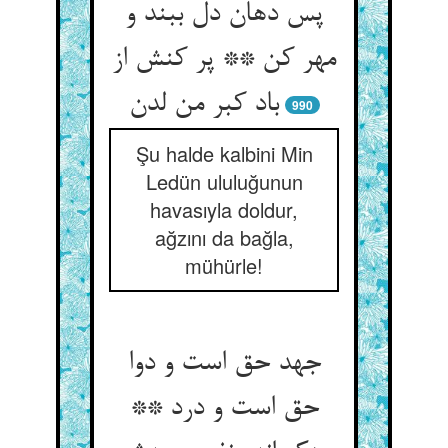
پس دهان دل ببند و
مهر کن ** پر کنش از
990
Şu halde kalbini Min
Ledün ululuğunun
havasıyla doldur,
ağzını da bağla,
mühürle!
جهد حق است و دوا
حق است و درد **