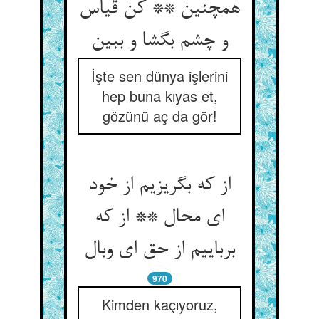
همچنین ** کن قیاس
İşte sen dünya işlerini
hep buna kıyas et,
gözünü aç da gör!
از که بگریزیم از خود
ای محال ** از که
970
Kimden kaçıyoruz,