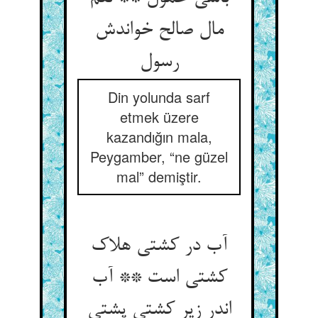
مال صالح خواندش
Din yolunda sarf
etmek üzere
kazandığın mala,
Peygamber, “ne güzel
mal” demiştir.
آب در کشتی هلاک
کشتی است ** آب
اندر زیر کشتی پشتی