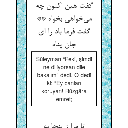
گفت هین اکنون چه
می‌‌خواهی بخواه **
گفت فرما باد را ای
Süleyman “Peki, şimdi
ne diliyorsan dile
bakalım” dedi. O dedi
ki: “Ey canları
koruyan! Rüzgâra
emret;
تا مرا ز ینجا به