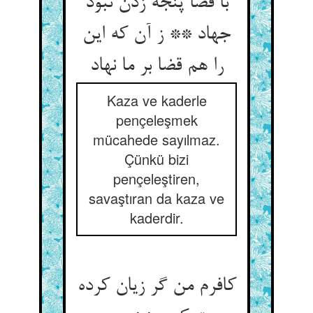
با قضا پنجه زدن نبود
جهاد ** ز آن که این
را هم قضا بر ما نهاد
Kaza ve kaderle
pençeleşmek
mücahede sayılmaz.
Çünkü bizi
pençeleştiren,
savaştıran da kaza ve
kaderdir.
کافرم من گر زیان کرده