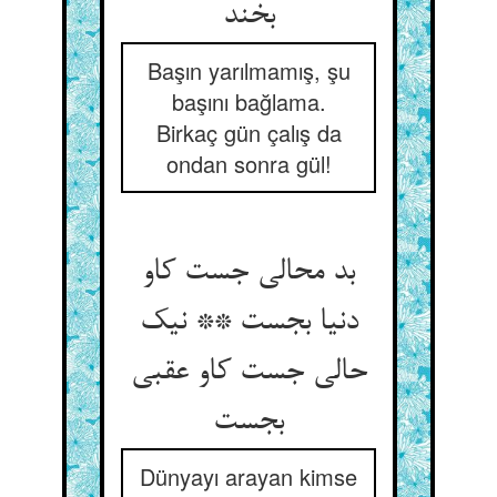
بخند
Başın yarılmamış, şu
başını bağlama.
Birkaç gün çalış da
ondan sonra gül!
بد محالی جست کاو
دنیا بجست ** نیک
حالی جست کاو عقبی
Dünyayı arayan kimse