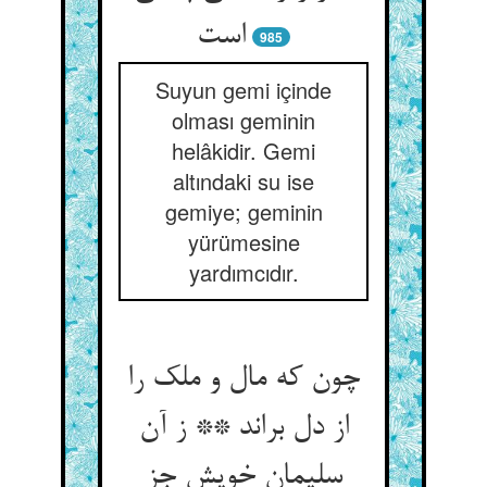
985
Suyun gemi içinde
olması geminin
helâkidir. Gemi
altındaki su ise
gemiye; geminin
yürümesine
yardımcıdır.
چون که مال و ملک را
از دل براند ** ز آن
سلیمان خویش جز