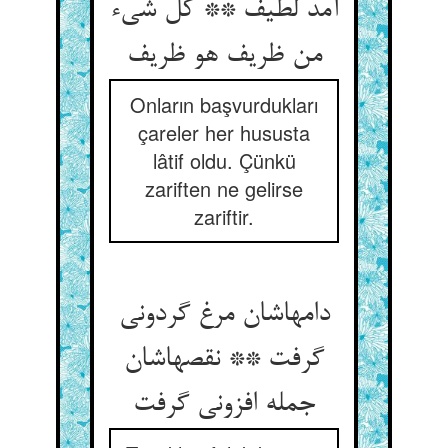
آمد لطیف ** کل شی‌‌ء
Onların başvurdukları
çareler her hususta
lâtif oldu. Çünkü
zariften ne gelirse
zariftir.
دامهاشان مرغ گردونی
گرفت ** نقصهاشان