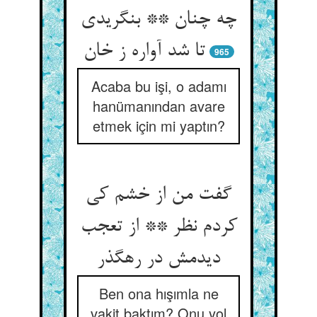
چه چنان ** بنگریدی
965
Acaba bu işi, o adamı
hanümanından avare
etmek için mi yaptın?
گفت من از خشم کی
کردم نظر ** از تعجب
دیدمش در رهگذر
Ben ona hışımla ne
vakit baktım? Onu yol