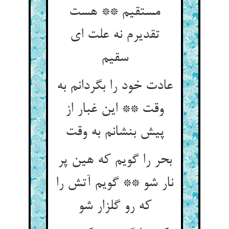
مستقیم ** هست
تقدیرم نه علت ای
سقیم‏
عادت خود را بگردانم به
وقت ** این غبار از
پیش بنشانم به وقت‏
بحر را گویم که هین پر
نار شو ** گویم آتش را
که رو گلزار شو