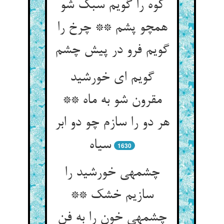
کوه را گویم سبک شو
همچو پشم ** چرخ را
گویم فرو در پیش چشم‏
گویم ای خورشید
مقرون شو به ماه **
هر دو را سازم چو دو ابر
سیاه‏
1630
چشمه‏ی خورشید را
سازیم خشک **
چشمه‏ی خون را به فن