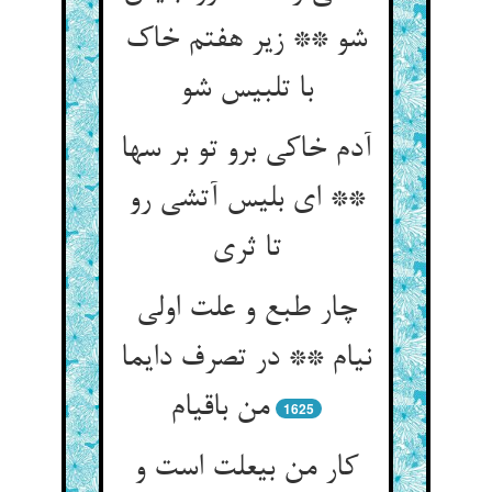
شو ** زیر هفتم خاک
با تلبیس شو
آدم خاکی برو تو بر سها
** ای بلیس آتشی رو
تا ثری‏
چار طبع و علت اولی
نی‏ام ** در تصرف دایما
من باقی‏ام‏
1625
کار من بی‏علت است و