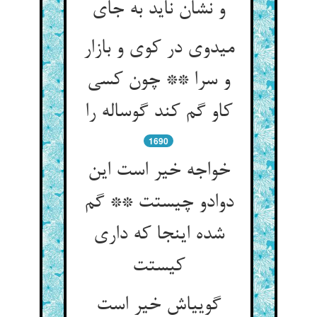
و نشان ناید به جای‏
می‏دوی در کوی و بازار
و سرا ** چون کسی
کاو گم کند گوساله را
1690
خواجه خیر است این
دوادو چیستت ** گم
شده اینجا که داری
کیستت‏
گویی‏اش خیر است