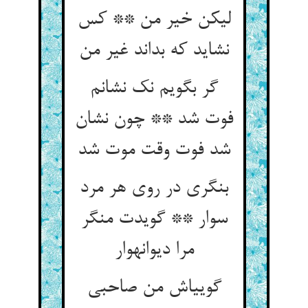
لیکن خیر من ** کس
نشاید که بداند غیر من‏
گر بگویم نک نشانم
فوت شد ** چون نشان
شد فوت وقت موت شد
بنگری در روی هر مرد
سوار ** گویدت منگر
مرا دیوانه‏وار
گویی‏اش من صاحبی