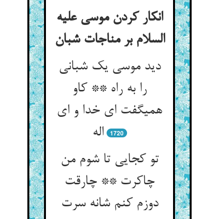
انکار کردن موسی علیه
السلام بر مناجات شبان‏
دید موسی یک شبانی
را به راه ** کاو
همی‏گفت ای خدا و ای
اله‏
1720
تو کجایی تا شوم من
چاکرت ** چارقت
دوزم کنم شانه سرت‏