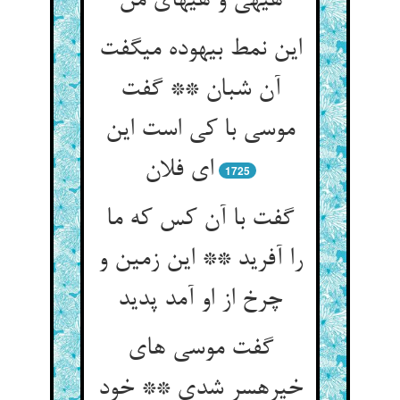
هیهی و هیهای من‏
این نمط بی‏هوده می‏گفت
آن شبان ** گفت
موسی با کی است این
ای فلان‏
1725
گفت با آن کس که ما
را آفرید ** این زمین و
چرخ از او آمد پدید
گفت موسی های
خیره‏سر شدی ** خود