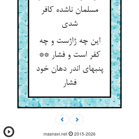
مسلمان ناشده کافر
شدی‏
این چه ژاژست و چه
کفر است و فشار **
پنبه‏ای اندر دهان خود
فشار
masnavi.net
2015-2026