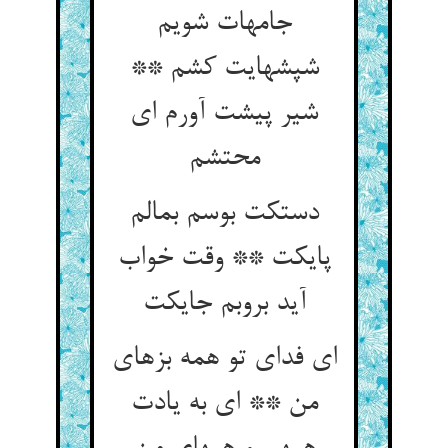
جامه‏ات شویم
شپشهایت کشم **
شیر پیشت آورم ای
محتشم‏
دستکت بوسم بمالم
پایکت ** وقت خواب
آید بروبم جایکت‏
ای فدای تو همه بزهای
من ** ای به یادت