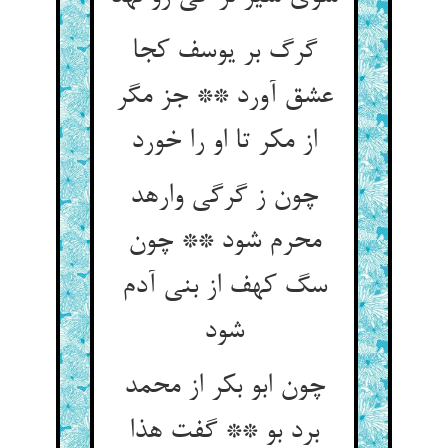
گرگ بر یوسف کجا
عشق آورد ** جز مگر
از مکر تا او را خورد
چون ز گرگی وارهد
محرم شود ** چون
سگ کهف از بنی آدم
شود
چون ابو بکر از محمد
برد بو ** گفت هذا