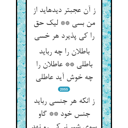
ز آن عجبتر دیده‏اید از
من بسی ** لیک حق
را کی پذیرد هر خسی‏
باطلان را چه رباید
باطلی ** عاطلان را
چه خوش آید عاطلی‏
2055
ز انکه هر جنسی رباید
جنس خود ** گاو
سوی شیر نر کی رو نهد