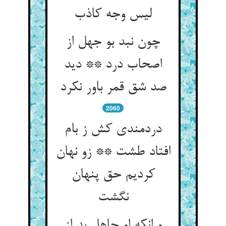
لیس وجه کاذب‏
چون نبد بو جهل از
اصحاب درد ** دید
صد شق قمر باور نکرد
2060
دردمندی کش ز بام
افتاد طشت ** زو نهان
کردیم حق پنهان
نگشت‏
و انکه او جاهل بد از