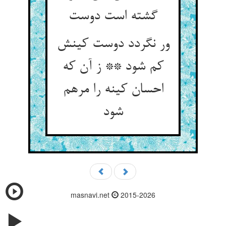
گشته است دوست‏
ور نگردد دوست کینش
کم شود ** ز آن که
احسان کینه را مرهم
شود
masnavi.net
2015-2026