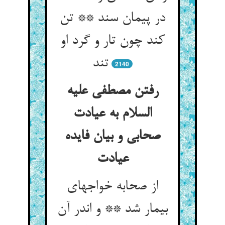
در پیمان سند ** تن
کند چون تار و گرد او
تند
2140
رفتن مصطفی علیه
السلام به عیادت
صحابی و بیان فایده
عیادت‏
از صحابه خواجه‏ای
بیمار شد ** و اندر آن