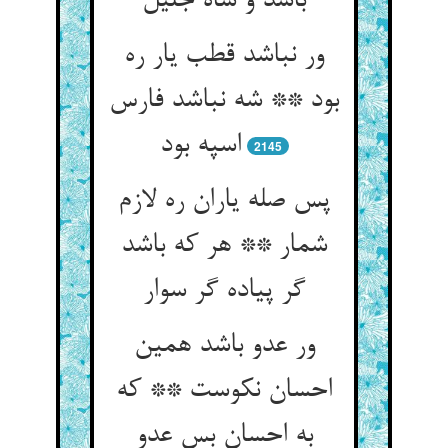
باشد و شاه جلیل‏
ور نباشد قطب یار ره
بود ** شه نباشد فارس
اسپه بود
2145
پس صله یاران ره لازم
شمار ** هر که باشد
گر پیاده گر سوار
ور عدو باشد همین
احسان نکوست ** که
به احسان بس عدو