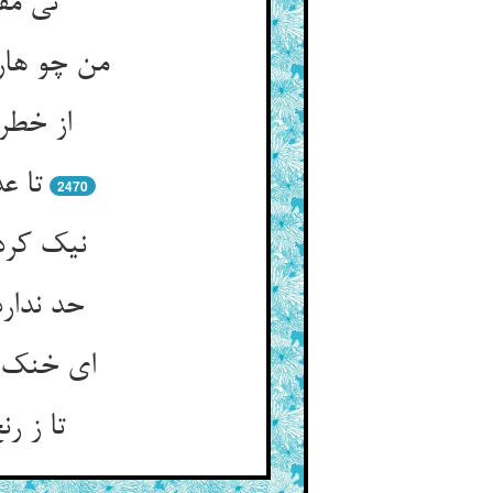
نی مق
من چو هار
از خطر 
تا ع
2470
نیک کرد
حد ندار
ای خنک آ
تا ز ر