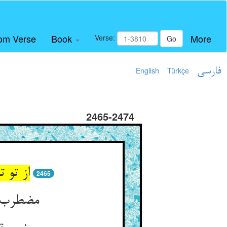
om Verse
Book
More
Verse:
Go
فارسی
Türkçe
English
2465-2474
از تو 
2465
مضطرب م