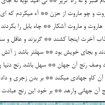
ام صبر و نه راه گریز ** نی امید توبه نه جای 
وت و چو ماروت از حزن ** آه می‏کردم که ای 
هاروت و ماروت آشکار ** چاه بابل را بکردند 
ذاب آخرت اینجا کشند ** گربزند و عاقل و سا
ند و بجای خویش بود ** سهلتر باشد ز آتش ر
د وصف رنج آن جهان ** سهل باشد رنج دنیا پ
ن کاو جهادی می‏کند ** بر بدن زجری و دادی
نج آن جهانی وارهد ** بر خود این رنج عبادت م