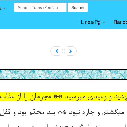
le
Search
Lines/Pg
Rand
تهدید و وعیدی می‏رسید ** مجرمان را از عذا
ی‏گشتم و چاره نبود ** بند محکم بود و قفل 