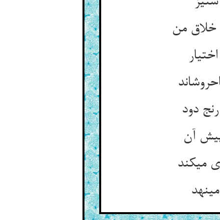
ستیز
خلاق من‏
اختیار
حروش‏اند
نج دود
یش آن‏
 می‏کند
ی‏نهد