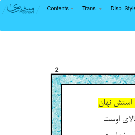
Contents
Trans.
Disp. Sty
2
 استش نهان‏
لای اوست‏