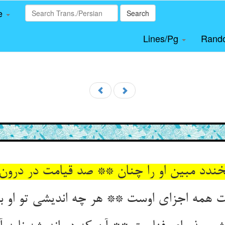
le
Search
Lines/Pg
Rand
ی‏خندد مبین او را چنان ** صد قیامت در درون
 همه اجزای اوست ** هر چه اندیشی تو او با