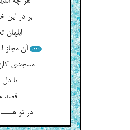
هر چه اندی
بر در این خ
ابلهان 
آن مجاز ا
3110
مسجدی کان 
تا دل 
قصد جن
در تو هست ا