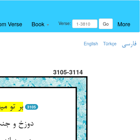
om Verse
Book
More
Verse:
Go
فارسی
Türkçe
English
3105-3114
بر تو م
3105
دوزخ و جنت