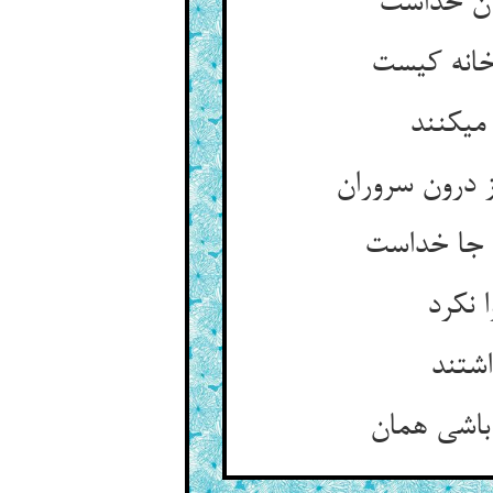
آن خداست‏
خانه کیست‏
ی‏کنند
درون سروران‏
جا خداست‏
 نکرد
اشتند
باشی همان‏