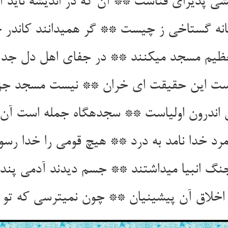
شی پذیرای فناست ** آن که در اندیشه ناید 
انه گستاخی ز چیست ** گر همی‏دانند کاندر 
تعظیم مسجد می‏کنند ** در جفای اهل دل جد م
ست این حقیقت ای خران ** نیست مسجد جز 
اندرون اولیاست ** سجده‏گاه جمله است آن 
مرد خدا نامد به درد ** هیچ قومی را خدا رسوا
گ انبیا می‏داشتند ** جسم دیدند آدمی پند
خلاق آن پیشینیان ** چون نمی‏ترسی که تو 