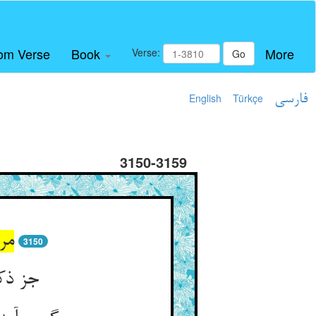
om Verse
Book
More
Verse:
Go
فارسی
Türkçe
English
3150-3159
مر
3150
جز ذکر