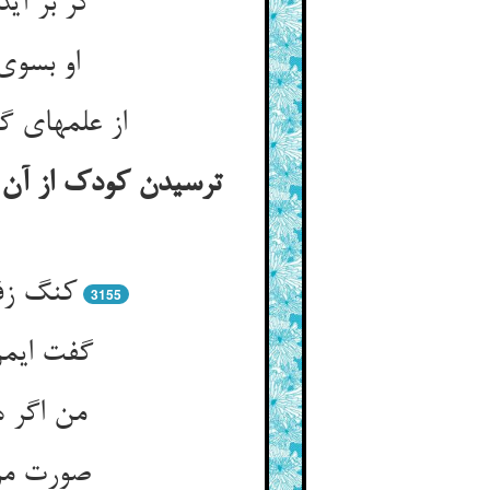
گر بر آی
او بسوی
از علمهای گ
ترسیدن کودک از آ
کنگ زفت
3155
گفت ایمن
من اگر ه
صورت مرد