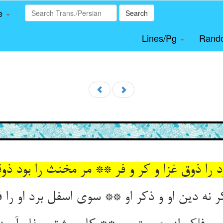
le
Search
Lines/Pg
Rand
د را ذوق غزا و کر و فر ** مر مخنث را بود ذوق‏
 نه دین او و ذکر او ** سوی اسفل برد او را ف