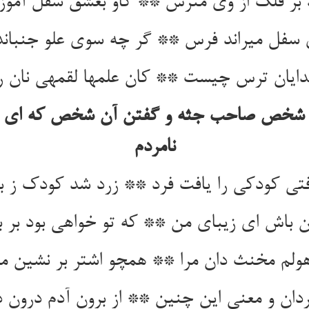
د بر فلک از وی مترس ** کاو بعشق سفل آموز
 سفل می‏راند فرس ** گر چه سوی علو جنبان
دایان ترس چیست ** کان علمها لقمه‏ی نان ر
ن شخص صاحب جثه و گفتن آن شخص که ای 
نامردم‏
ی کودکی را یافت فرد ** زرد شد کودک ز ب
 باش ای زیبای من ** که تو خواهی بود بر با
ولم مخنث دان مرا ** همچو اشتر بر نشین می‏
ان و معنی این چنین ** از برون آدم درون دی