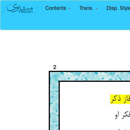
Contents
Trans.
Disp. Sty
2
از ذکر
کر او