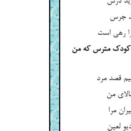
ید درس‏
د جرس‏
ا رهی است‏
کودک مترس که من
یم قصد مرد
لای من‏
ران مرا
و لعین‏