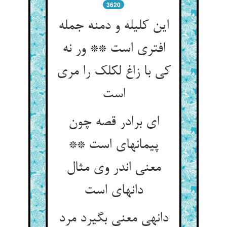
3620
این کلیله و دمنه جمله
افتری است ** ور نه
کی با زاغ لکلک را مری
است‏
ای برادر قصه چون
پیمانه‏ای است **
معنی اندر وی مثال
دانه‏ای است‏
دانه‏ی معنی بگیرد مرد