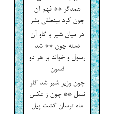
همدگر ** فهم آن
چون کرد بی‏نطقی بشر
در میان شیر و گاو آن
دمنه چون ** شد
رسول و خواند بر هر دو
فسون‏
چون وزیر شیر شد گاو
نبیل ** چون ز عکس
ماه ترسان گشت پیل‏