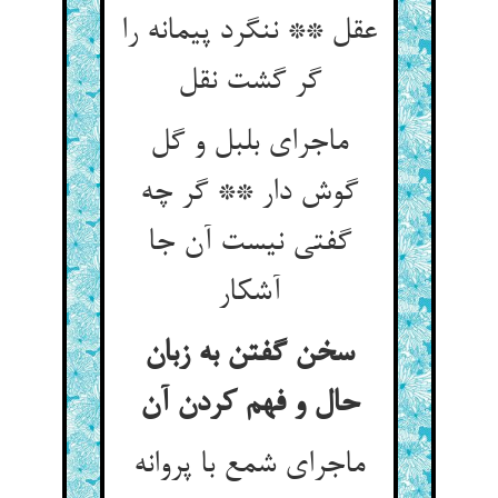
عقل ** ننگرد پیمانه را
گر گشت نقل‏
ماجرای بلبل و گل
گوش دار ** گر چه
گفتی نیست آن جا
آشکار
سخن گفتن به زبان
حال و فهم کردن آن
ماجرای شمع با پروانه