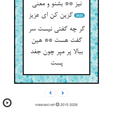
نیز ** بشنو و معنی
گزین کن ای عزیز
3625
گر چه گفتی نیست سر
گفت هست ** هین
ببالا پر مپر چون جغد
پست‏
masnavi.net
2015-2026