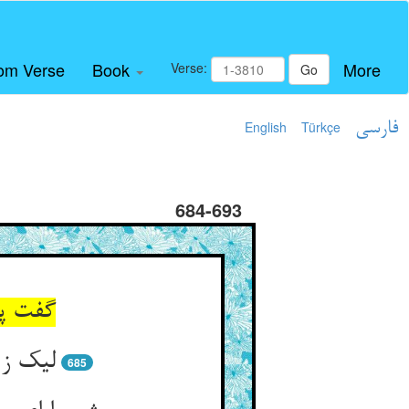
om Verse
Book
More
Verse:
Go
فارسی
Türkçe
English
684-693
گفت پی
لیک ز 
685