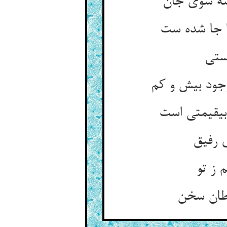
ه سوی جان‏
ا جا شده ست‏
تی‏
ود بیش و کم‏
‏قیمتی است‏
 رفیق‏
 ز تو
طان سخن‏