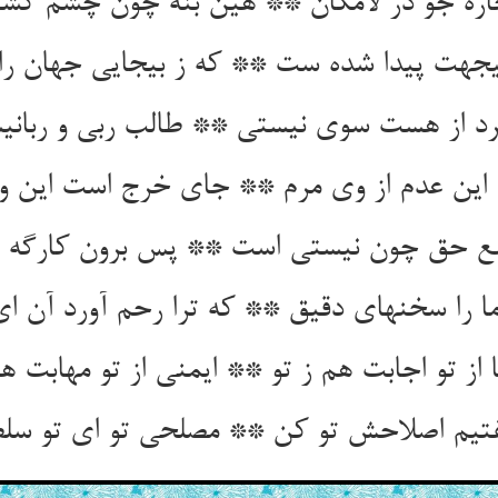
اره جو در لامکان ** هین بنه چون چشم کشت
ی‏جهت پیدا شده ست ** که ز بی‏جایی جهان ر
گرد از هست سوی نیستی ** طالب ربی و ربانیس
ین عدم از وی مرم ** جای خرج است این وج
نع حق چون نیستی است ** پس برون کارگه بی
ما را سخنهای دقیق ** که ترا رحم آورد آن ای
 از تو اجابت هم ز تو ** ایمنی از تو مهابت هم
تیم اصلاحش تو کن ** مصلحی تو ای تو سل