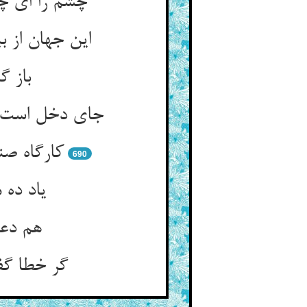
چشم را ای چ
این جهان از ب
باز 
جای دخل است ا
کارگاه ص
690
یاد ده 
هم دعا
گر خطا گف