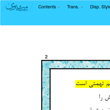
Contents
Trans.
Disp. Sty
2
 تهمتی است‏
ش را