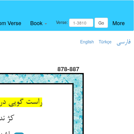
om Verse
Book
More
Verse:
Go
فارسی
Türkçe
English
878-887
راست گویی در
کژ ند