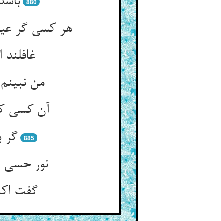
باشد
880
هر کسی گر عیب
غافلند 
من نبینم 
آن کسی که 
گر ب
885
نور حسی ن
گفت اکن