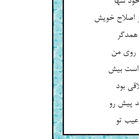
خود شها
 اصلاح خویش‏
 همدگر
 روی من‏
 است بیش‏
اقی بود
د پیش رو
عیب تو