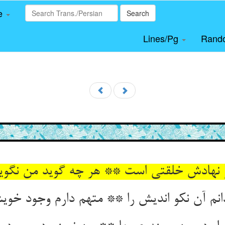
le
Search
Lines/Pg
Rand
 نهادش خلقتی است ** هر چه گوید من نگویم
انم آن نکو اندیش را ** متهم دارم وجود خوی