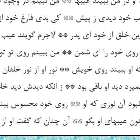
 او در من ببیند عیبها ** من نبینم در وجود 
 خود دیدی ز پیش ** کی بدی فارغ خود از
این خلق از خود ای پدر ** لاجرم گویند عیب
روی خود را ای شمن ** من ببینم روی تو تو
او ببیند روی خویش ** نور او از نور خلقان
میرد دید او باقی بود ** ز انکه دیدش دید خل
بود آن نوری که او ** روی خود محسوس بین
ون عیبهای او بگو ** آن چنان که گفت او از 