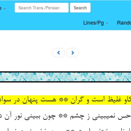
le
Search
Lines/Pg
Rand
و غلیظ است و گران ** هست پنهان در سواد 
حس نمی‏بینی ز چشم ** چون ببینی نور آن د