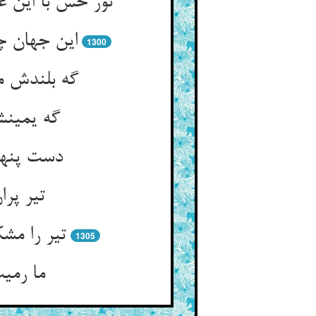
نور حس با این 
این جهان چ
1300
گه بلندش م
گه یمینش
دست پنهان
تیر پرا
تیر را مش
1305
ما رمی