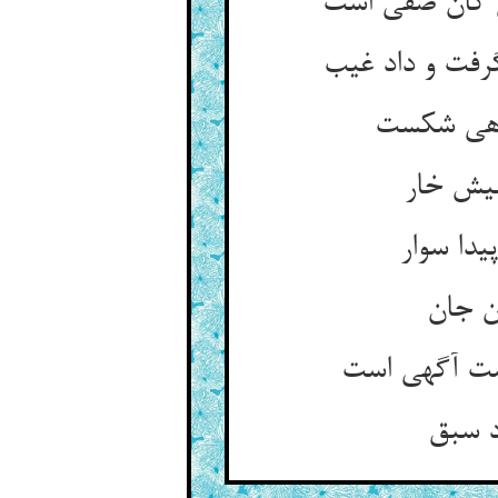
 کان صفی است‏
ت و داد غیب‏
اهی شکست‏
هیش خار
یدا سوار
ن جان‏
صت آگهی است‏
 سبق‏