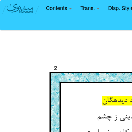
Contents
Trans.
Disp. Sty
2
دیده‏گان‏
ینی ز چشم‏