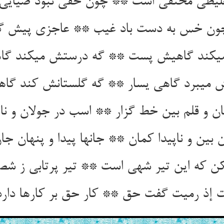
غلیظی مختفی است ** چون خفی نبود ضیایی
ون خس به دست باد غیب ** عاجزی پیش گرف
ی‏کند گاهیش پست ** گه درستش می‏کند گ
 می‏برد گاهی یسار ** گه گلستانش کند گا
 و قلم بین خط گزار ** اسب در جولان و ناپ
ن بین و ناپیدا کمان ** جانها پیدا و پنهان جا
کن که این تیر شهی است ** تیر پرتابی ز ش
ت إذ رمیت گفت حق ** کار حق بر کارها دارد