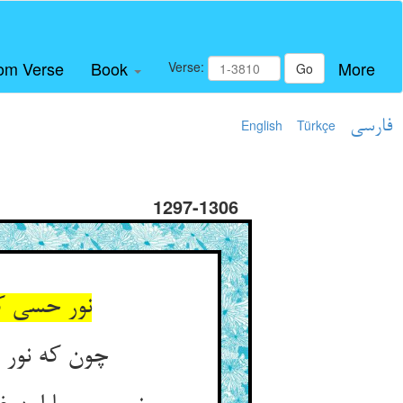
om Verse
Book
More
Verse:
Go
فارسی
Türkçe
English
1297-1306
نور حسی کا
چون که نور 