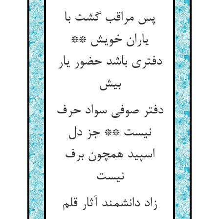
پس مراقب گشت با
یاران خویش **
دفتری باشد حضور یار
بیش‏
دفتر صوفی سواد حرف
نیست ** جز دل
اسپید همچون برف
نیست‏
زاد دانشمند آثار قلم