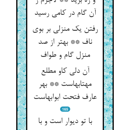
و ره برید ** لاجرم ز
آن گام در کامی رسید
رفتن یک منزلی بر بوی
ناف ** بهتر از صد
منزل گام و طواف‏
آن دلی کاو مطلع
مهتابهاست ** بهر
عارف فتحت ابوابهاست‏
165
با تو دیوار است و با