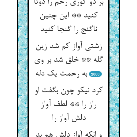
بر دو کوری رحم را دوتا
کنید ** این چنین
ناگنج را گنجا کنید
زشتی آواز کم شد زین
گله ** خلق شد بر وی
به رحمت یک دله‏
2000
کرد نیکو چون بگفت او
راز را ** لطف آواز
دلش آواز را
و انکه آواز دلش هم بد