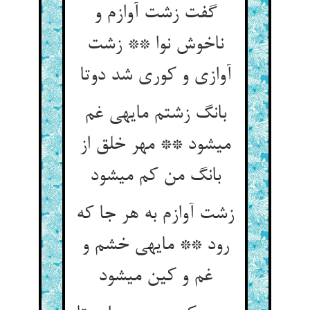
گفت زشت آوازم و
ناخوش نوا ** زشت
آوازی و کوری شد دوتا
بانگ زشتم مایه‏ی غم
می‏شود ** مهر خلق از
بانگ من کم می‏شود
زشت آوازم به هر جا که
رود ** مایه‏ی خشم و
غم و کین می‏شود