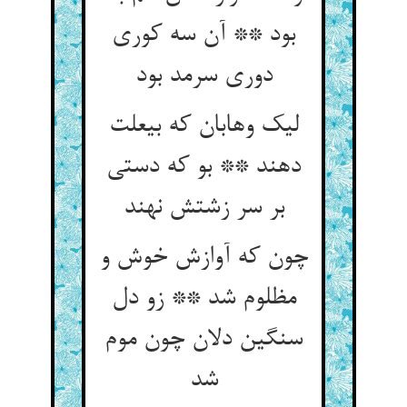
بود ** آن سه کوری
دوری سرمد بود
لیک وهابان که بی‏علت
دهند ** بو که دستی
بر سر زشتش نهند
چون که آوازش خوش و
مظلوم شد ** زو دل
سنگین دلان چون موم
شد