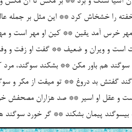
آن آسیا سنگ و بزد ** بر مگس تا آن مگس و
ته را خشخاش کرد ** این مثل بر جمله عال
 مهر خرس آمد یقین ** کین او مهر است و مه
 است و ویران و ضعیف ** گفت او زفت و وفای
سوگند هم باور مکن ** بشکند سوگند، مرد 
گند گفتش بد دروغ ** تو میفت از مکر و سوگ
ست و عقل او اسیر ** صد هزاران مصحفش خو
بی‏سوگند پیمان بشکند ** گر خورد سوگند ه