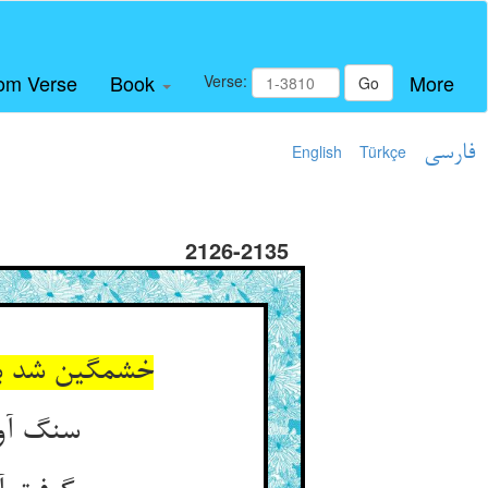
om Verse
Book
More
Verse:
Go
فارسی
Türkçe
English
2126-2135
خشمگین شد با
سنگ آور