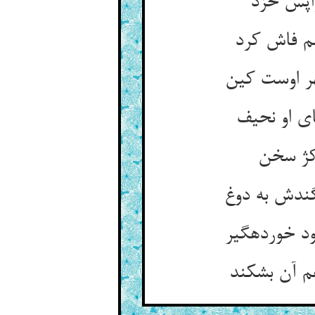
اپس خزد
م فاش کرد
ر اوست کین‏
 او نحیف‏
کژ سخن‏
ندش به دوغ‏
د خورده‏گیر
م آن بشکند