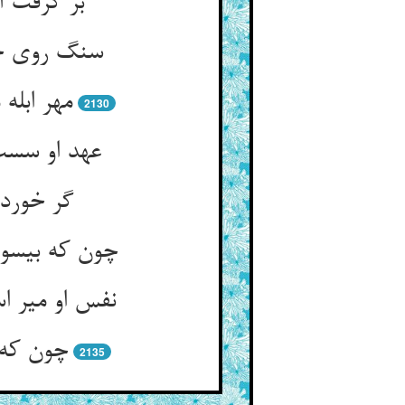
بر گرفت 
سنگ روی خف
مهر ابله
2130
عهد او سست
گر خورد 
چون که بی‏سو
نفس او میر ا
چون که 
2135