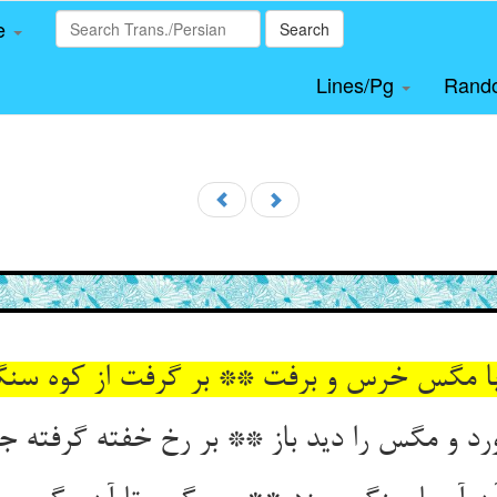
le
Search
Lines/Pg
Rand
 مگس خرس و برفت ** بر گرفت از کوه سن
د و مگس را دید باز ** بر رخ خفته گرفته ج