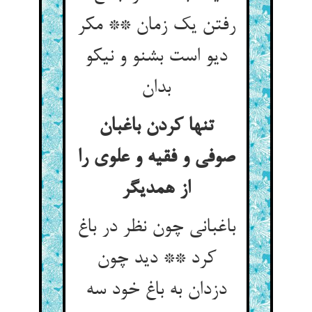
رفتن یک زمان ** مکر
دیو است بشنو و نیکو
بدان‏
تنها کردن باغبان
صوفی و فقیه و علوی را
از همدیگر
باغبانی چون نظر در باغ
کرد ** دید چون
دزدان به باغ خود سه