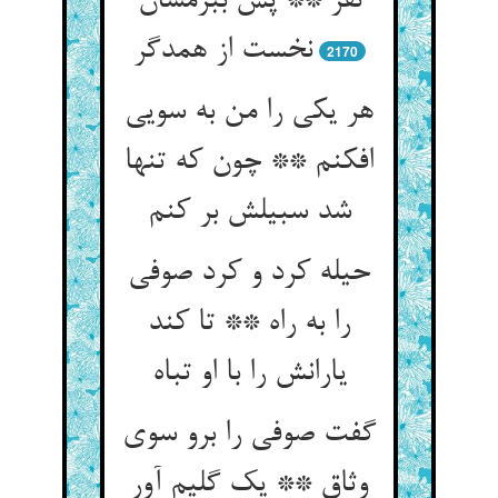
نفر ** پس ببرمشان
نخست از همدگر
2170
هر یکی را من به سویی
افکنم ** چون که تنها
شد سبیلش بر کنم‏
حیله کرد و کرد صوفی
را به راه ** تا کند
یارانش را با او تباه‏
گفت صوفی را برو سوی
وثاق ** یک گلیم آور