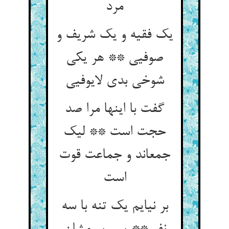
مرد
یک فقیه و یک شریف و
صوفیی ** هر یکی
شوخی بدی لایوفیی‏
گفت با اینها مرا صد
حجت است ** لیک
جمع‏اند و جماعت قوت
است‏
بر نیایم یک تنه با سه