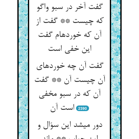
گفت آخر در سبو واگو
که چیست ** گفت از
آن که خورده‏ام گفت
این خفی است‏
گفت آن چه خورده‏ای
آن چیست آن ** گفت
آن که در سبو مخفی
است آن‏
2390
دور می‏شد این سؤال و