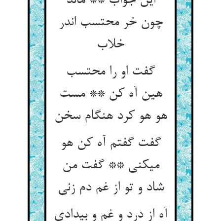
این جواب ** ماند
چون خر محتسب اندر
خلاب‏
گفت او را محتسب
هین آه کن ** مست
هو هو کرد هنگام سخن‏
گفت گفتم آه کن هو
می‏کنی ** گفت من
شاد و تو از غم دم زنی‏
آه از درد و غم و بی‏دادی