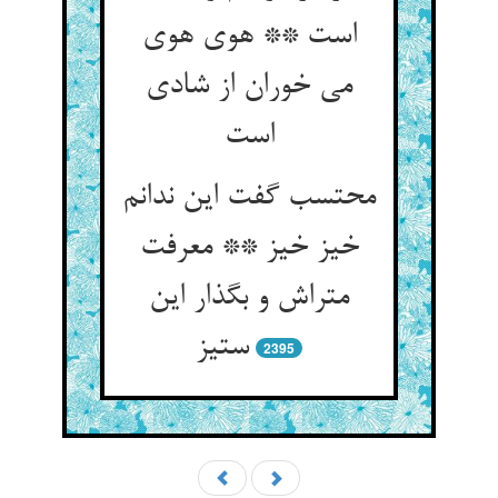
است ** هوی هوی
می خوران از شادی
است‏
محتسب گفت این ندانم
خیز خیز ** معرفت
متراش و بگذار این
ستیز
2395